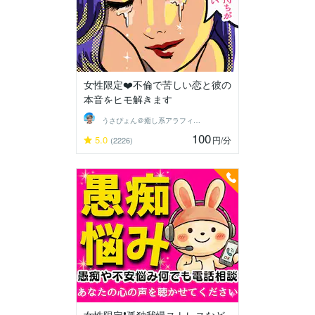
女性限定❤️不倫で苦しい恋と彼の
本音をヒモ解きます
うさぴょん＠癒し系アラフィフ心寄り添い人
100
5.0
円
/分
(2226)