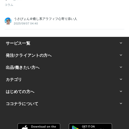
☆常に「ワクワク」を大切にし新しい事に挑戦し続ける:50年
コラム
☆人を笑顔にするのが得意で、場を盛り上げる:40年
☆人生の楽しみ方を知り、実践している:50年
☆夢や目標を持ち続け、それを叶えるために行動できる:30年
うさぴょん＠癒し系アラフィフ心寄り添い人
2025/09/07 04:40
☆人の強みや魅力を引き出し、サポートができる:20年
☆副収入の獲得や経済的自由を目指す人を支援:20年
☆悩み相談に乗るのが得意で解決の糸口を一緒に考える:50年
☆「人との縁」を大切にし、長く関係を築く力がある:30年
☆ハワイ好きで、その魅力を語るのが得意:20年
☆穏やかで優しい性格で、安心感を与える:50年
☆人生を豊かにするための自己投資や学びを欠かさない:30年
☆スピリチュアルやヒーリングを日常に取り入れている:20年
☆困っている人を見過ごせず、自然と手を差し伸べる:40年
☆直感力やシンクロニシティを大切にし、行動に活かす:20年
☆感動しやすく、小さな幸せを見つけるのが得意:50年
☆人生の「楽しみ方」を追求し続ける姿勢を持っている:50年
得意分野
悩み相談・カウンセリング
■男性心理・男の本音を徹底解説します
■50代男友達がどんな愚痴も優しく傾聴
■職場の人間関係上司への
ストレス聞きます
■HSP繊細さん相談／職場の悩み聴きます
■LINE
返信が遅い彼、本音対策伝えます
■マッチングアプリの彼/本音と恋愛
相談
■元彼と復縁｜曖昧な別れの本音を解明
■離婚夫婦関係の悩み相