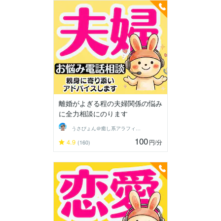
離婚がよぎる程の夫婦関係の悩み
に全力相談にのります
うさぴょん＠癒し系アラフィフ心寄り添い人
100
4.9
円
/分
(160)