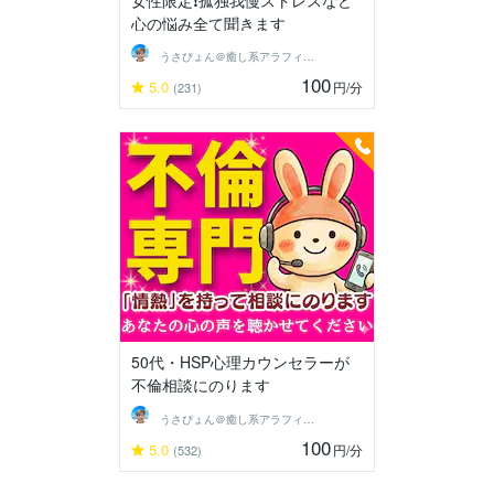
女性限定❗孤独我慢ストレスなど
心の悩み全て聞きます
うさぴょん＠癒し系アラフィフ心寄り添い人
100
5.0
円
/分
(231)
50代・HSP心理カウンセラーが
不倫相談にのります
うさぴょん＠癒し系アラフィフ心寄り添い人
100
5.0
円
/分
(532)