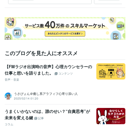
0件超のプロが初心者に解説
がロ
https://coconala.com/blogs/2442027/530041

本日も幸せ溢れる1日になりますように
経験職種
営業 / 個人営業
経験年数 : 25年
カスタマーサポート・カスタマーサクセス / カスタマーサポート・ヘ
ルプデスク
経験年数 : 18年
ライフスタイル・その他 / カウンセラー・コーチ
経験年数 : 6年
このブログを見た人にオススメ
職歴
株式会社ココナラ
2021年10月 ~ 現在
【FMラジオ出演時の音声】心理カウンセラーの
印刷・ウェブマーケティング会社
1993年3月 ~ 現在
仕事と想いを語りました。
コンテンツ
株式会社リクルート
1991年3月 ~ 1993年2月
音声・音楽
受賞歴
■3冠達成おすすめユーザー第１位（アドバイザー/カウンセラー
■2冠
うさぴょん＠癒し系アラフィフ心寄り添い人
達成おすすめユーザー第１位（アドバイザー/カウンセラー
■ココナラ
2025/02/14 01:20
おすすめユーザー第１位（アドバイザー/カウンセラー
■ココナラ【プ
ラチナランク】に昇格
■ココナラ【レギュラーランク】に昇格
■求人
うまくいかないのは、誰のせい？“自責思考”が
情報誌「フロムエー」読者モデル
■関西テレビ、深夜討論番組レギュ
未来を変える鍵
記事
ラー出演
 ■雑誌「エルマガジン」読者モデル
■雑誌「ぴあ」読者モ
コラム
デル
■ＭＢＳヤングタウン内ラジオＣＭ出演
■【男性心理】男が必要