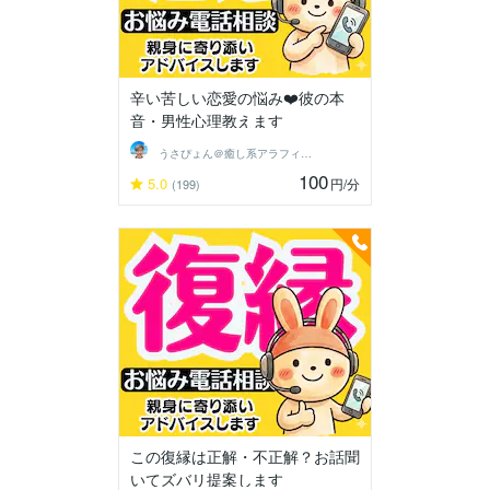
辛い苦しい恋愛の悩み❤️彼の本
音・男性心理教えます
うさぴょん＠癒し系アラフィフ心寄り添い人
100
5.0
円
/分
(199)
この復縁は正解・不正解？お話聞
いてズバリ提案します