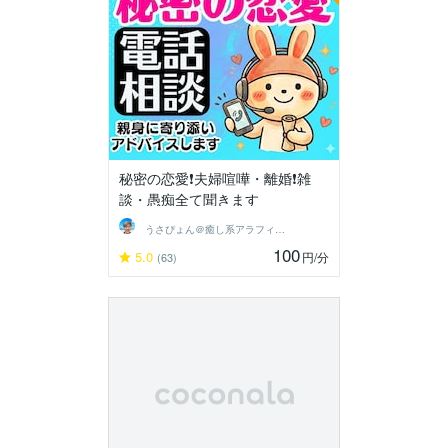
秘密の恋愛❗夫婦喧嘩・離婚❗雑
談・愚痴全て聞きます
うさぴょん＠癒し系アラフィフ心寄り添い人
100
5.0
円
/分
(63)