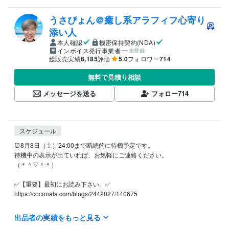
うさぴょん＠癒し系アラフィフ心寄り
添い人
本人確認
機密保持契約(NDA)
インボイス発行事業者
未登録
総販売実績
6,185
評価
5.0
フォロワー
714
無料で見積り相談
メッセージを送る
フォロー
714
スケジュール
⏰8月8日（土）24:00まで断続的に待機予定です。

待機中の表示が出ていれば、お気軽にご連絡ください。

（＊＾▽＾＊）

✅【重要】最初にお読み下さい。✅

https://coconala.com/blogs/2442027/140675

✅ よくご相談いただくお悩み

出品者の実績をもっと見る
◆片思いの悩み
