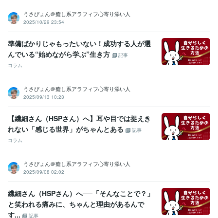
以上に彼女の反応にこだわるのはなぜ?
■【男性心理】なぜ、男は女
性のわがままを喜ぶのか?
■【男性心理】男が彼女といて一番うれし
うさぴょん＠癒し系アラフィフ心寄り添い人
くなる瞬間って?
■【男性心理】男が女性を好きになる瞬間はいつ、
2025/10/29 23:54
どんな時?
■【男性心理】なぜ、男は最初の情熱が消え、急に冷めだ
すのか？
■【男性心理】なぜ、男の嫉妬心は根が深くて厄介なの
準備ばかりじゃもったいない！成功する人が選
か？
■【男性心理】なぜ、男は親しくなると赤ちゃん言葉を使うの
んでいる“始めながら学ぶ”生き方
記事
か?
■【男性心理】男の浮気心は、どういう時に芽生えるのか?
■
コラム
【男性心理】男には2種類の嘘があるって知ってる?
■【男性心理】な
ぜ、男はすぐに女のやさしさを誤解するのか?
うさぴょん＠癒し系アラフィフ心寄り添い人
資格・検定
2025/09/13 10:23
上級心理カウンセラー
取得年 : 2021年
メンタル心理カウンセラー
取得年 : 2021年
【繊細さん（HSPさん）へ】耳や目では捉えき
普通自動車第一種運転免許
取得年 : 1986年
れない「感じる世界」がちゃんとある
記事
コラム
ビジネス・クリエイティブツール
WordPress:15年
Canva:3年
うさぴょん＠癒し系アラフィフ心寄り添い人
その他ツール
2025/09/08 02:02
☆人の話を親身に聞き、共感する力:50年
☆明るく前向きな性格で周りに影響を与える:50年
繊細さん（HSPさん）へ──「そんなことで？」
☆人との繋がりを大切にし、関係を築くのが得意:30年
と笑われる痛みに、ちゃんと理由があるんで
☆サークルやイベントの企画・運営の経験が豊富:20年
す...
記事