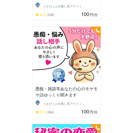
うさぴょん＠癒し系アラフィフ心寄り添い人
100
4.9
円
/分
(238)
愚痴・雑談等あなたの心のモヤモ
ヤ話ゆっくり聞きます
うさぴょん＠癒し系アラフィフ心寄り添い人
100
5.0
円
/分
(364)