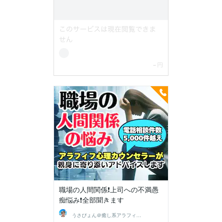
職場の人間関係❗上司への不満愚
痴悩み❗全部聞きます
うさぴょん＠癒し系アラフィフ心寄り添い人