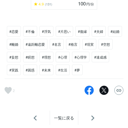
100
4.9
円
/分
(131)
#恋愛
#不倫
#浮気
#片思い
#復縁
#夫婦
#結婚
#離婚
#遠距離恋愛
#名言
#格言
#現実
#空想
#妄想
#瞑想
#理想
#心理
#心理学
#達成感
#実践
#困惑
#未来
#生活
#夢
2
一覧に戻る