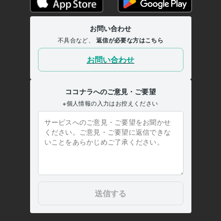
談！関係修復
■人間関係人生の悩み深く寄り添い聴きます
■片思い成
就！男の本音で振り向かせます
人間関係
セックスレス
男性心理
恋愛
復縁
片思い
不倫
浮気
愚痴
hsp
集客・マーケティング相談
■販売実績6000件超！電話相談のやり方
■30分で電話相談出品者の悩み聞きます
■一人ビジネスで成功する
為の方法教えます
■最速プラチナランク！20日間伴走します
電話相談
ココナラ
仕事
マーケティング
ビジネス
経営
コンサルタント
コーチング
カウンセラー
集客
学歴
関西大学
1987年3月 ~ 1991年2月
大阪府私立上宮高等学校
1983年3月 ~ 1986年2月
人生経歴【自己紹介】part1 人生の主役『うさぴょん』
1967年7月
~ 現在
人生経歴【自己紹介】part2 人生の主役『うさぴょん』(^O^)/
1967
年7月 ~ 現在
人生経歴【自己紹介】part3 人生の主役『うさぴょん』(^O^)/
1967
年7月 ~ 現在
人生経歴【自己紹介】part4 人生の主役『うさぴょん』(^O^)/
1967
年7月 ~ 現在
人生経歴【自己紹介】part5 人生の主役『うさぴょん』(^O^)/
1967
年7月 ~ 現在