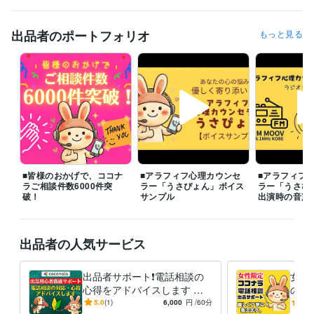
◆浮気・不倫・W不倫の悩み

◆復縁・結婚の悩み

◆夫婦関係・DV・モラハラ・離婚の悩み

出品者のポートフォリオ
もっと見る
◆セックスレスの悩み

◆毒親・子供、家庭の悩み

◆職場の人間関係の悩み

◆友達関係の悩み

◆ＨＳＰ（繊細さん）の悩み

◆仕事・転職・キャリアの悩み

◆お金の悩み

◆生き方・人生の悩み等

つらく苦しい気持ちやモヤモヤを少しでも早く手放し、心穏やかに過ご
■皆様のおかげで、ココナ
■アラフィフ心理カウンセ
■アラフィフ
せるよう、誠心誠意サポートいたします。どんなことでもお気軽にご相
ラご相談件数6000件突
ラー「うさぴょん」ボイス
ラー「うさぴ
談くださいね。

破！
サンプル
出演時の音声
※離席中や通話中の場合でも、「この後お電話できますか？」などメッセ
ージをいただければ、

出品者の人気サービス
折り返しご連絡し、優先的にご相談予約を承ります。

❤️うさぴょんの声（自己紹介）

出品者サポート❗電話相談の
女性
https://coconala.com/blogs/2442027/760213

心得をアドバイスします 登
の練
録34日でプラチナ！実績600
千件
5.0
(1)
6,000
円
/60分
5.0
❤️うさぴょん【FMラジオ出演時の音声】
