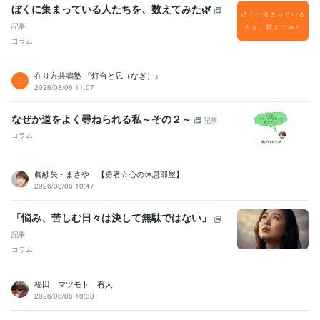
ぼくに集まっている人たちを、数えてみた🌿
記事
コラム
在り方共鳴塾 『灯台と凪（なぎ）』
2026/08/06 11:07
なぜか道をよく尋ねられる私～その２～
記事
コラム
眞紗矢・まさや 【勇者☆心の休息部屋】
2026/08/06 10:47
「悩み、苦しむ日々は決して無駄ではない」
記事
コラム
福田 マツモト 有人
2026/08/06 10:38