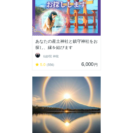
あなたの産土神社と鎮守神社をお
探し、縁を結びます
仙妙院 神龍
6,000
5.0
円
(556)