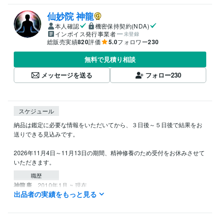
仙妙院 神龍
本人確認
機密保持契約(NDA)
インボイス発行事業者
未登録
総販売実績
820
評価
5.0
フォロワー
230
無料で見積り相談
メッセージを送る
フォロー
230
スケジュール
納品は鑑定に必要な情報をいただいてから、３日後～５日後で結果をお
送りできる見込みです。

2026年11月4日～11月13日の期間、精神修養のため受付をお休みさせて
いただきます。
職歴
神龍庵
2010年1月 ~ 現在
出品者の実績をもっと見る
資格・検定
産土神社鑑定士
取得年 : 2010年