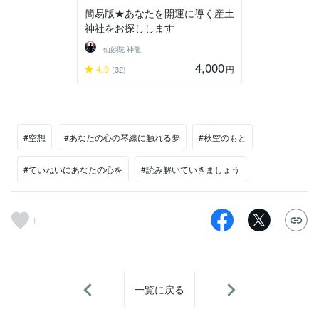
簡易版★あなたを開運に導く産土
神社をお探しします
仙妙院 神龍
4,000
4.9
円
(32)
#空想
#あなたの心の琴線に触れる夢
#秋空のもと
#ていねいにあなたの心を
#読み解いていきましょう
1
一覧に戻る