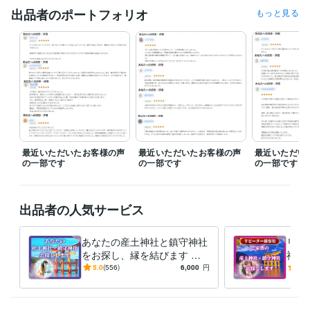
八百万の神鑑定師
取得年 : 2018年
出品者のポートフォリオ
もっと見る
風水守護獣鑑定師
取得年 : 2018年
得意分野
占い
産土神社鑑定
あなたが開運しやすい神社と参拝順序鑑定
開運
産土神社
神社参拝
神様リーディング
守護神
守護獣
風水
四柱推命
縁結び
金運
最近いただいたお客様の声
最近いただいたお客様の声
最近いただい
の一部です
の一部です
の一部です
出品者の人気サービス
あなたの産土神社と鎮守神社
リピ
をお探し、縁を結びます お
神社
盆にご先祖様と産土神様に感
お盆
5.0
(556)
6,000
円
5.0
謝の祈りを捧げませんか？
感謝