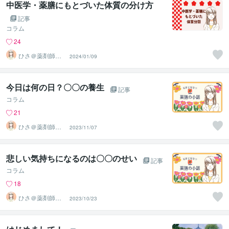
中医学・薬膳にもとづいた体質の分け方
記事
コラム
24
ひさ＠薬剤師＆
2024/01/09
国際薬膳師
今日は何の日？〇〇の養生
記事
コラム
21
ひさ＠薬剤師＆
2023/11/07
国際薬膳師
悲しい気持ちになるのは〇〇のせい
記事
コラム
18
ひさ＠薬剤師＆
2023/10/23
国際薬膳師