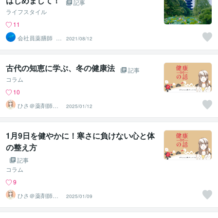
はじめまして！
記事
ライフスタイル
11
会社員薬膳師_杞
2021/08/12
菊（こぎく）
古代の知恵に学ぶ、冬の健康法
記事
コラム
10
ひさ＠薬剤師＆
2025/01/12
国際薬膳師
1月9日を健やかに！寒さに負けない心と体
の整え方
記事
コラム
9
ひさ＠薬剤師＆
2025/01/09
国際薬膳師