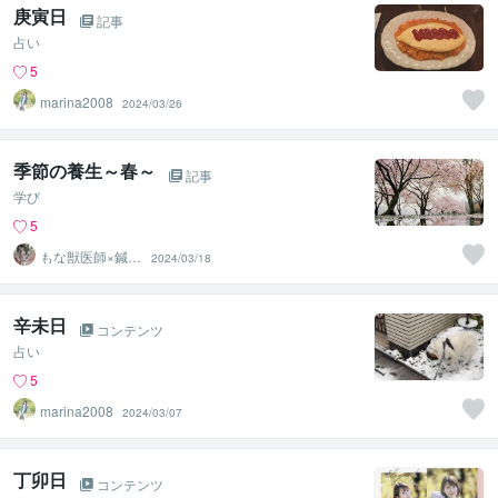
庚寅日
記事
占い
5
marina2008
2024/03/26
季節の養生～春～
記事
学び
5
もな獣医師×鍼灸
2024/03/18
師
辛未日
コンテンツ
占い
5
marina2008
2024/03/07
丁卯日
コンテンツ