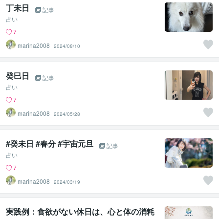
丁未日
記事
占い
7
marina2008
2024/08/10
癸巳日
記事
占い
7
marina2008
2024/05/28
#癸未日 #春分 #宇宙元旦
記事
占い
7
marina2008
2024/03/19
実践例：食欲がない休日は、心と体の消耗