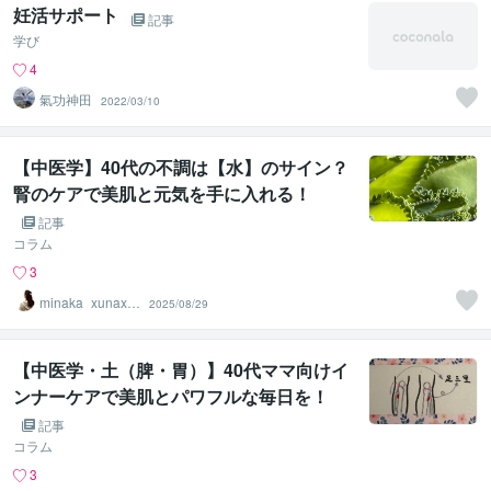
妊活サポート
記事
学び
4
氣功神田
2022/03/10
【中医学】40代の不調は【水】のサイン？
腎のケアで美肌と元気を手に入れる！
記事
コラム
3
minaka_xunaxi
2025/08/29
（さな）
【中医学・土（脾・胃）】40代ママ向けイ
ンナーケアで美肌とパワフルな毎日を！
記事
コラム
3