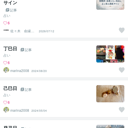
サイン
記事
占い
6
佐々木 命縁弁
2026/07/12
証学
丁巳日
記事
占い
6
marina2008
2024/08/20
己巳日
記事
占い
6
marina2008
2024/05/04
癸丑日