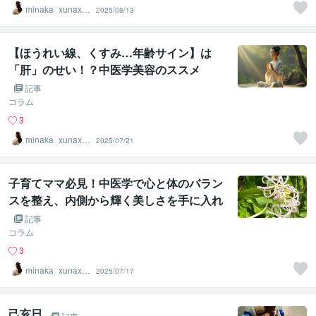
minaka_xunaxi
2025/08/13
（さな）
【ほうれい線、くすみ…年齢サイン】は
「肝」のせい！？中医学美容のススメ
記事
コラム
3
minaka_xunaxi
2025/07/21
（さな）
子育てママ必見！中医学で心と体のバラン
スを整え、内側から輝く美しさを手に入れ
よう
記事
コラム
3
minaka_xunaxi
2025/07/17
（さな）
己亥日