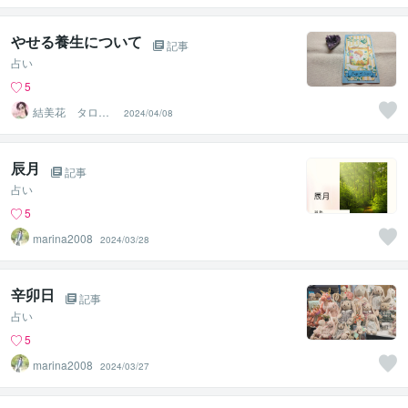
やせる養生について
記事
占い
5
結美花 タロッ
2024/04/08
トカード士、西
洋占星術士
辰月
記事
占い
5
marina2008
2024/03/28
辛卯日
記事
占い
5
marina2008
2024/03/27