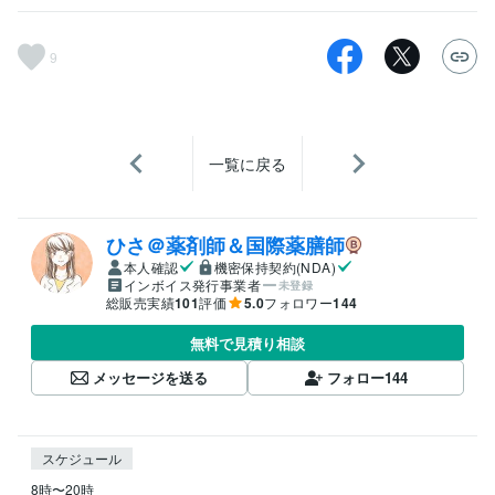
9
一覧に戻る
ひさ＠薬剤師＆国際薬膳師
本人確認
機密保持契約(NDA)
インボイス発行事業者
未登録
総販売実績
101
評価
5.0
フォロワー
144
無料で見積り相談
メッセージを送る
フォロー
144
スケジュール
8時〜20時
