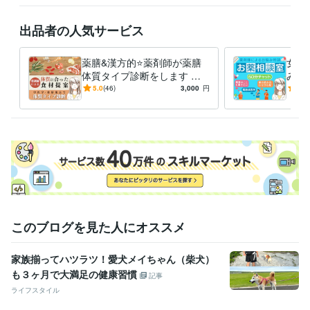
夜間は返信ができないことが多いです。ご了承ください。

出品者の人気サービス
うつ、更年期、ストレス、体質改善、生理前症候群(PMS)、お薬の飲み
合わせでお悩みの方は、ぜひご検討下さい(^^)
経験職種
薬膳&漢方的⭐️薬剤師が薬膳
女性
医療・介護 / 薬剤師
経験年数 : 20年
体質タイプ診断をします 国
みに
際薬膳師がおすすめ食材提案
つ病
5.0
(46)
3,000
円
5.0
受賞歴
⭐️食生活改善も◎健康相談も❗️
期、
県薬剤師会論文賞
医学会の論文、2007年から複数
学会発表、薬剤
ちに
師向けの講演など、2007年から複数回
飼育日記ライター
資格・検定
薬剤師
取得年 : 2000年
中医薬膳師
取得年 : 2022年
地方糖尿病療養指導士
取得年 : 2022年
元生薬・漢方薬認定薬剤師（現在は更新せず失効）
取得年 : 2008年
国際薬膳師
取得年 : 2023年
このブログを見た人にオススメ
国際薬膳調理師
取得年 : 2023年
元日本糖尿病療養指導士（更新せず失効）
取得年 : 2005年
家族揃ってハツラツ！愛犬メイちゃん（柴犬）
薬剤師
取得年 : 1999年
も３ヶ月で大満足の健康習慣
記事
得意分野
ライフスタイル
悩み相談・カウンセリング
薬・サプリ相談
薬膳、中医学視点の体質