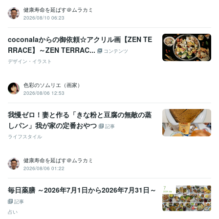
タイプ診断
健康寿命を延ばす＠ムラカミ
薬剤師
薬膳
病院
冷え性
うつ
糖尿病
食事
薬膳師
PMS
2026/08/10 06:23
生理前症候群
学歴
coconalaからの御依頼☆アクリル画【ZEN TE
国立大学
1996年3月 ~ 2000年2月
RRACE】～ZEN TERRAC...
コンテンツ
本草薬膳学院
2020年12月 ~ 2022年8月
デザイン・イラスト
色彩のソムリエ（画家）
2026/08/06 12:53
我慢ゼロ！妻と作る「きな粉と豆腐の無敵の蒸
しパン」我が家の定番おやつ
記事
ライフスタイル
健康寿命を延ばす＠ムラカミ
2026/08/06 01:22
毎日薬膳 ～2026年7月1日から2026年7月31日～
記事
占い