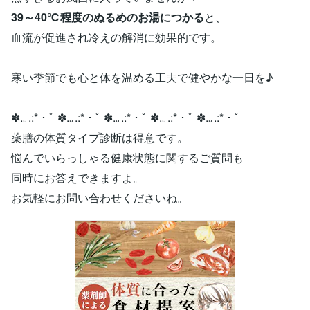
39～40℃程度のぬるめのお湯につかる
と、
血流が促進され冷えの解消に効果的です。
寒い季節でも心と体を温める工夫で健やかな一日を♪
✽.｡.:*・ﾟ ✽.｡.:*・ﾟ ✽.｡.:*・ﾟ ✽.｡.:*・ﾟ ✽.｡.:*・ﾟ
薬膳の体質タイプ診断は得意です。
悩んでいらっしゃる健康状態に関するご質問も
同時にお答えできますよ。
お気軽にお問い合わせくださいね。