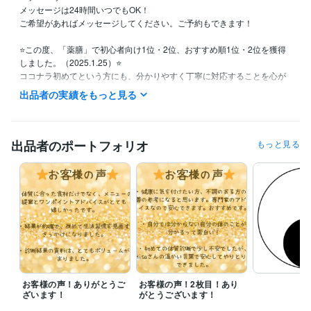
メッセージは24時間いつでもOK！

ご希望があればメッセージしてください。ご予約もできます！

⭐️この度、「薬膳」で初心者向け1位・2位、おすすめ順1位・2位を獲得
しました。（2025.1.25）⭐️

ココナラ初めてという方にも、分かりやすく丁寧に対応することを心が
けています。

出品者の実績をもっと見る
【電話相談、60分チャットの待機時間】

平日8時30分〜15時の一部

60分チャットは早朝や夜間も対応できることがあります。お問い合わせ
出品者のポートフォリオ
もっと見る
ください。

【48時間チャット】

主に平日対応

お気軽にお問い合わせください

【薬膳の体質診断、リピーター相談、更年期の相談】

対応可能です

これからも皆さんのお役に立てるように頑張ります！

⭐️お気軽にメッセージでお問い合わせください。⭐️

お客様の声！ありがとうご
お客様の声！2枚目！あり
お問い合わせやメッセージは、24時間いつでも大丈夫です！

ざいます！
がとうございます！