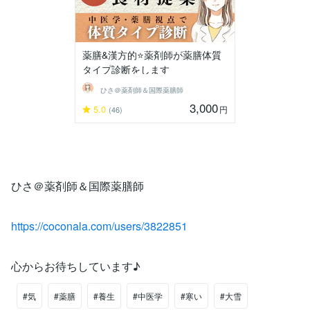
薬膳&漢方的⭐️薬剤師が薬膳体質
タイプ診断をします
ひさ＠薬剤師＆国際薬膳師
3,000
5.0
円
(46)
ひさ＠薬剤師＆国際薬膳師
https://coconala.com/users/3822851
心からお待ちしています♪
#気
#薬膳
#養生
#中医学
#寒い
#大雪