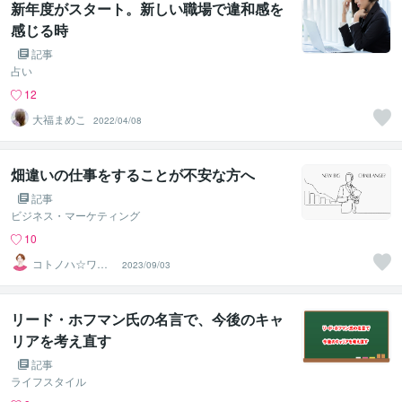
新年度がスタート。新しい職場で違和感を
感じる時
記事
占い
12
大福まめこ
2022/04/08
畑違いの仕事をすることが不安な方へ
記事
ビジネス・マーケティング
10
コトノハ☆ワー
2023/09/03
カーズサポータ
ー
リード・ホフマン氏の名言で、今後のキャ
リアを考え直す
記事
ライフスタイル