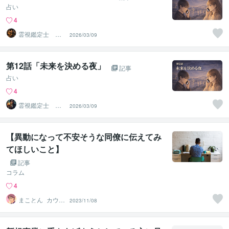
占い
4
霊視鑑定士 昴
2026/03/09
流PRO ※ブログ
更新中
第12話「未来を決める夜」
記事
占い
4
霊視鑑定士 昴
2026/03/09
流（すばる）※ブ
ログ更新中
【異動になって不安そうな同僚に伝えてみ
てほしいこと】
記事
コラム
4
まことん_カウン
2023/11/08
セライター