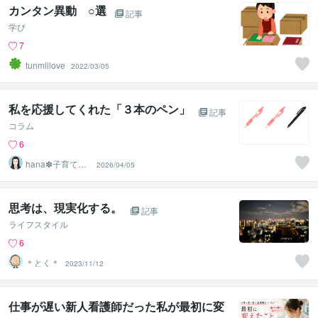
カンタン異動 ○選
記事
学び
7
tunmiilove
2022/03/05
私を応援してくれた「３本のペン」
記事
コラム
6
hana✽子育てと
2026/04/05
教員のサポータ
ー
思考は、現実化する。
記事
ライフスタイル
6
＊とく＊
2023/11/12
仕事が遅い新人看護師だった私が最初に変