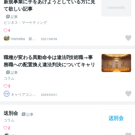
新規事業に手をあげようとしている方に見
て欲しい記事
記事
ビジネス・マーケティング
4
mameka 新規
2021/08/06
事業開発
職種が変わる異動命令は違法⁉技術職→事
務職への配置換え違法判決についてキャリ
アコンサルタントが解説！
記事
コラム
3
キャリアコンサ
2025/03/01
ルタント士郎
送別会
記事
コラム
2