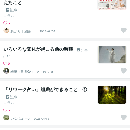
えたこと
記事
コラム
5
あかり｜頑張る
2026/06/05
人の相談室
いろいろな変化が起こる前の時期
記事
占い
5
翠華（SUIKA）
2024/03/10
「リワーク占い」組織ができること ①
記事
コラム
5
いなはぁーと
2023/04/19