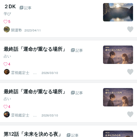
２DK
記事
学び
5
開運塾
2023/04/11
最終話「運命が重なる場所」
記事
占い
4
霊視鑑定士 昴
2026/03/10
流PRO ※ブログ
更新中
最終話「運命が重なる場所」
記事
占い
4
霊視鑑定士 昴
2026/03/10
流（すばる）※ブ
ログ更新中
第12話「未来を決める夜」
記事