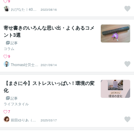
9
おびなた｜40
2023/08/16
代・50代の就活
サポーター
寄せ書きのいろんな思い出・よくあるコメ
ント3選
記事
コラム
9
Thomas社労士＠
2021/09/14
代書屋
【まさに今】ストレスいっぱい！環境の変
化
記事
ライフスタイル
7
前田ゆりあ（う
2025/03/17
つ・恋愛心理カ
ウンセラー）