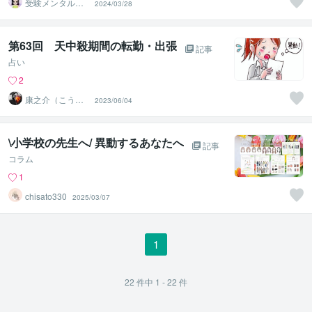
受験メンタルト
2024/03/28
レーナー イロ
ハル
第63回 天中殺期間の転勤・出張
記事
占い
2
康之介（こうの
2023/06/04
すけ）
\小学校の先生へ/ 異動するあなたへ
記事
コラム
1
chisato330
2025/03/07
1
22
件中
1 - 22
件