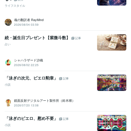
ライフスタイル
魂の翻訳者 RayMind
2026/08/04 03:59
続・誕生日プレゼント【紫微斗数】
記事
占い
シャハラザード沙織
2026/08/02 22:25
「泳ぎの次元、ピエロ勲章」
記事
小説
鏡面反射デジタルアート製作所（鈴木穣）
2026/07/20 13:08
「泳ぎのピエロ、慰め不要」
記事
小説