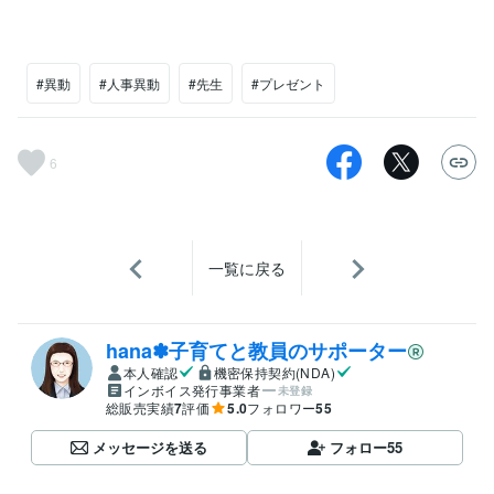
#異動
#人事異動
#先生
#プレゼント
6
一覧に戻る
hana✽子育てと教員のサポーター
本人確認
機密保持契約(NDA)
インボイス発行事業者
未登録
総販売実績
7
評価
5.0
フォロワー
55
メッセージを送る
フォロー
55