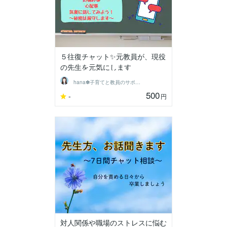
５往復チャット✨元教員が、現役
の先生を元気にします
hana✽子育てと教員のサポーター
500
-
円
対人関係や職場のストレスに悩む