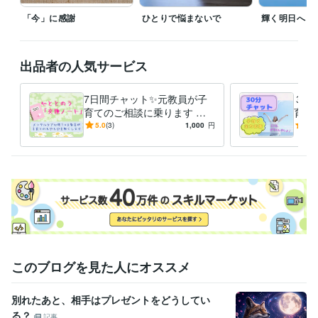
中学校教諭免許
取得年 : 1996年
「今」に感謝
ひとりで悩まないで
輝く明日へ
高等学校教諭免許
取得年 : 1996年
養護学校教諭免許
取得年 : 2011年
TOEIC
取得年 : 2013年
出品者の人気サービス
得意分野
悩み相談・カウンセリング
障害のあるお子さんに関する相談
先生方
7日間チャット✨元教員が子
３０
の働き方やキャリアに関する相談
特別支援学級の授業づくりに関す
育てのご相談に乗ります 発
育て
る相談
達障害/学習障害/不登校/行き
期/
5.0
(3)
1,000
円
5.0
子育て支援
教育
教員
子育て
働き方改革
特別支援教育
中学校
渋り/思春期/進路/親子関係
み/
小学校
特別支援学校
キャリア教育
学習指導・資格・キャリア相談
お子さんに合った学習方法を提案す
る
語学力
英語
日常会話レベル
このブログを見た人にオススメ
別れたあと、相手はプレゼントをどうしてい
る？
記事