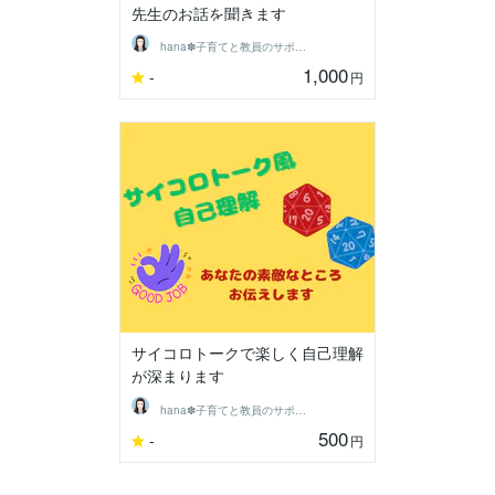
先生のお話を聞きます
hana✽子育てと教員のサポーター
1,000
-
円
サイコロトークで楽しく自己理解
が深まります
hana✽子育てと教員のサポーター
500
-
円