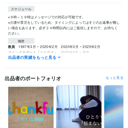
スケジュール
※９時～１９時はメッセージでの対応が可能です。

※介護や育児をしているため、タイミングによってはすぐのお返事が難し
い場合もあります。必ず２４時間以内にはご返信しますので、お待ちく
ださい。
職歴
教員
1997年3月 ~ 2020年2月
2020年3月 ~ 2025年2月
マインドサポート「ととのえ」
2025年3月 ~ 現在
出品者の実績をもっと見る
受賞歴
ココナラブログ「知的障害＆自閉スペクトラム症児の子育て」
教師
が自分を守り、保護者を味方にする「日常と危機の羅針盤」
出品者のポートフォリオ
もっと見る
資格・検定
実用英語技能検定準1級
取得年 : 1995年
日本漢字能力検定準1級
取得年 : 2022年
メンタルケア心理士
取得年 : 2014年
日商簿記検定3級
取得年 : 2024年
情報処理技術者（初級システムアドミニストレータ）
取得年 : 2004
年
秘書技能検定3級
取得年 : 1996年