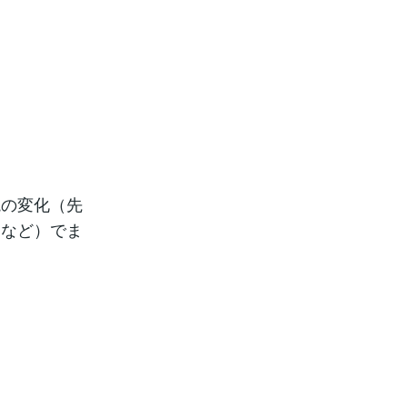
境の変化（先
、など）でま