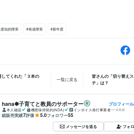
軽度知的障害
#発達障害
#新年度
援してくれた「３本の
皆さんの「切り替えス
一覧に戻る
チ」は？
hana✽子育てと教員のサポーター
プロフィール
本人確認
機密保持契約(NDA)
インボイス発行事業者
未登録
7
5.0
55
総販売実績
評価
フォロワー
メッセージを送る
フォ