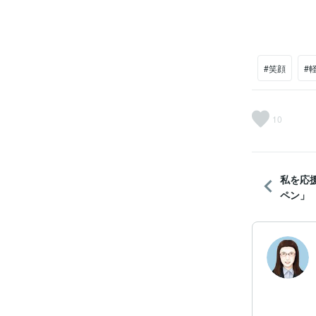
#笑顔
#
10
私を応
ペン」