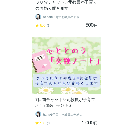
３０分チャット✨元教員が子育て
のお悩み聞きます
hana✽子育てと教員のサポーター
500
5.0
円
(3)
7日間チャット✨元教員が子育て
のご相談に乗ります
hana✽子育てと教員のサポーター
1,000
5.0
円
(3)