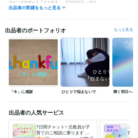
マインドサポート「ととのえ」
2025年3月 ~ 現在
出品者の実績をもっと見る
受賞歴
ココナラブログ「知的障害＆自閉スペクトラム症児の子育て」
教師
が自分を守り、保護者を味方にする「日常と危機の羅針盤」
出品者のポートフォリオ
もっと見る
資格・検定
実用英語技能検定準1級
取得年 : 1995年
日本漢字能力検定準1級
取得年 : 2022年
メンタルケア心理士
取得年 : 2014年
日商簿記検定3級
取得年 : 2024年
情報処理技術者（初級システムアドミニストレータ）
取得年 : 2004
年
秘書技能検定3級
取得年 : 1996年
中学校教諭免許
取得年 : 1996年
「今」に感謝
ひとりで悩まないで
輝く明日へ
高等学校教諭免許
取得年 : 1996年
養護学校教諭免許
取得年 : 2011年
TOEIC
取得年 : 2013年
出品者の人気サービス
得意分野
悩み相談・カウンセリング
障害のあるお子さんに関する相談
先生方
7日間チャット✨元教員が子
３０
の働き方やキャリアに関する相談
特別支援学級の授業づくりに関す
育てのご相談に乗ります 発
育て
る相談
5.0
(3)
1,000
円
5.0