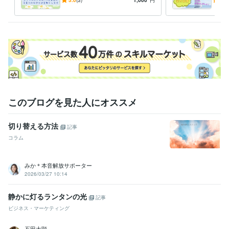
達障害/学習障害/不登校/行き
期/
子育て支援
教育
教員
子育て
働き方改革
特別支援教育
中学校
渋り/思春期/進路/親子関係
み/
小学校
特別支援学校
キャリア教育
学習指導・資格・キャリア相談
お子さんに合った学習方法を提案す
る
語学力
英語
日常会話レベル
このブログを見た人にオススメ
切り替える方法
記事
コラム
みか＊本音解放サポーター
2026/03/27 10:14
静かに灯るランタンの光
記事
ビジネス・マーケティング
石田大顕