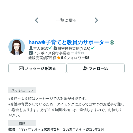
一覧に戻る
hana✽子育てと教員のサポーター
本人確認
機密保持契約(NDA)
インボイス発行事業者
未登録
総販売実績
7
評価
5.0
フォロワー
55
メッセージを送る
フォロー
55
スケジュール
※９時～１９時はメッセージでの対応が可能です。

※介護や育児をしているため、タイミングによってはすぐのお返事が難し
い場合もあります。必ず２４時間以内にはご返信しますので、お待ちく
ださい。
職歴
教員
1997年3月 ~ 2020年2月
2020年3月 ~ 2025年2月