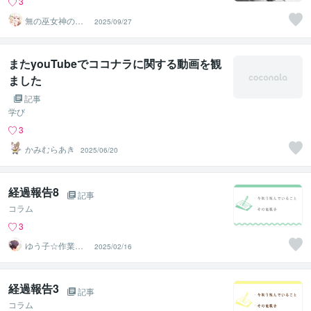
3
無の巫女神の狼
2025/09/27
龍沾狐（ろうり
ゅうせんこ）
またyouTubeでココナラに関する動画を観
ました
記事
学び
3
かみむらあき
2025/06/20
経過報告8
記事
コラム
3
ゆう子☆作業療
2025/02/16
法士＆ライフコ
ーチ
経過報告3
記事
コラム