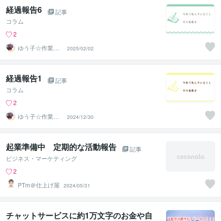
経過報告6
記事
コラム
2
ゆう子☆作業療
2025/02/02
法士＆ライフコ
ーチ
経過報告1
記事
コラム
2
ゆう子☆作業療
2024/12/30
法士＆ライフコ
ーチ
起業準備中 定期的な活動報告
記事
ビジネス・マーケティング
2
PTm＠仕上げ屋
2024/05/31
チャットサービスに約1万文字のお金や自