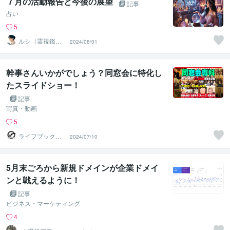
７月の活動報告と今後の展望
記事
占い
5
ルシ（霊視鑑定
2024/08/01
士）
幹事さんいかがでしょう？同窓会に特化し
たスライドショー！
記事
写真・動画
5
ライフブックク
2024/07/10
リエイト
5月末ごろから新規ドメインが企業ドメイ
ンと戦えるように！
記事
ビジネス・マーケティング
4