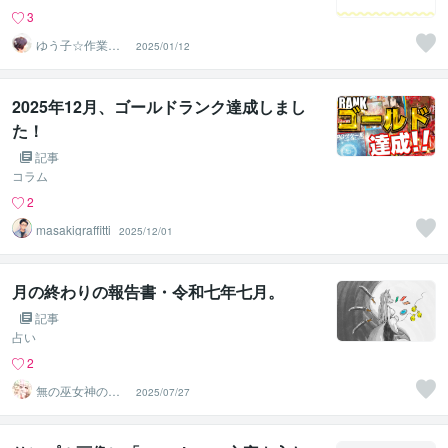
3
ゆう子☆作業療
2025/01/12
法士＆ライフコ
ーチ
2025年12月、ゴールドランク達成しまし
た！
記事
コラム
2
masakigraffitti
2025/12/01
月の終わりの報告書・令和七年七月。
記事
占い
2
無の巫女神の狼
2025/07/27
龍沾狐（ろうり
ゅうせんこ）