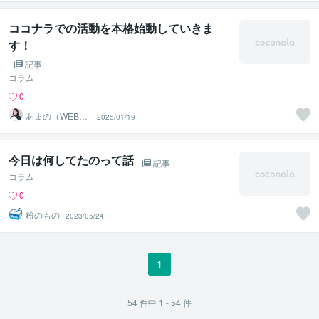
ココナラでの活動を本格始動していきま
す！
記事
コラム
0
あまの（WEB歴
2025/01/19
5年）
今日は何してたのって話
記事
コラム
0
粉のもの
2023/05/24
1
54
件中
1 - 54
件