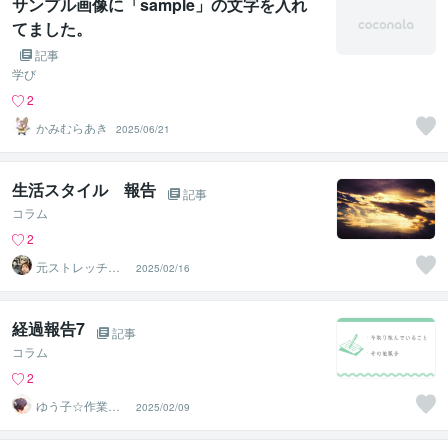
サンプル画像に「sample」の文字を入れ
てました。
記事
学び
2
かみむらあき
2025/06/21
生活スタイル 報告
記事
コラム
2
元ストレッチト
2025/02/16
レーナーのJ
経過報告7
記事
コラム
2
ゆう子☆作業療
2025/02/09
法士＆ライフコ
ーチ