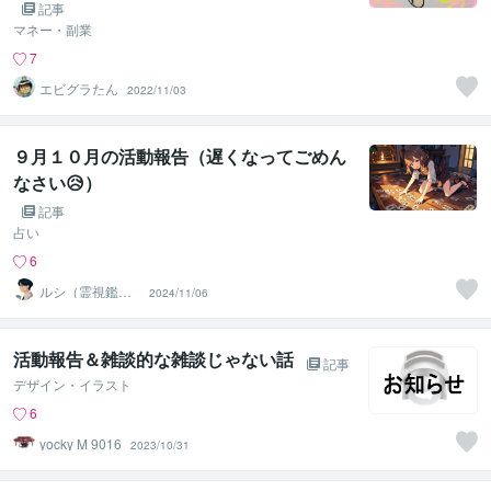
記事
マネー・副業
7
エビグラたん
2022/11/03
９月１０月の活動報告（遅くなってごめん
なさい😥）
記事
占い
6
ルシ（霊視鑑定
2024/11/06
士）
活動報告＆雑談的な雑談じゃない話
記事
デザイン・イラスト
6
yocky M 9016
2023/10/31