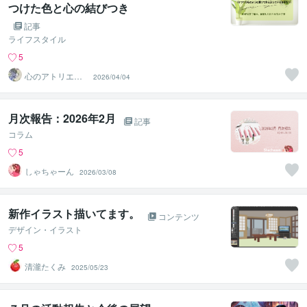
つけた色と心の結びつき
記事
ライフスタイル
5
心のアトリエ～
2026/04/04
心象画家：卯月
螢～
月次報告：2026年2月
記事
コラム
5
しゃちゃーん
2026/03/08
新作イラスト描いてます。
コンテンツ
デザイン・イラスト
5
清瀧たくみ
2025/05/23