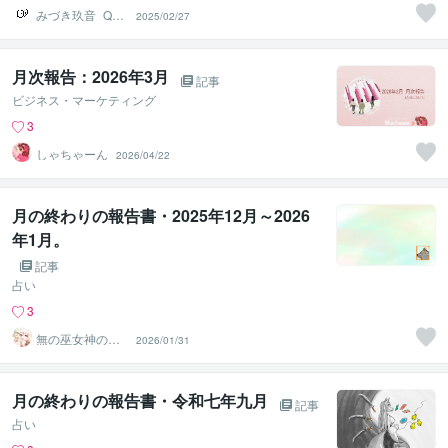
みづき玖音_Qua
2025/02/27
2
月次報告：2026年3月
記事
ビジネス・マーケティング
3
しゃちゃーん
2026/04/22
月の終わりの報告書・2025年12月～2026
年1月。
記事
占い
3
無の巫女神の狼
2026/01/31
龍沾狐（ろうり
ゅうせんこ）
月の終わりの報告書・令和七年九月
記事
占い