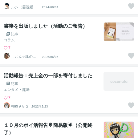
ルシ（霊視鑑定
2024/09/01
士）
書籍を出版しました（活動のご報告）
記事
コラム
7
しおん✨魂の声
2026/06/05
を聴く未来創造
セラピスト✨
活動報告：売上金の一部を寄付しました
記事
エンタメ・趣味
7
yuki９８２
2022/12/23
１０月のポイ活報告🍭簡易版🌟（公開終
了）