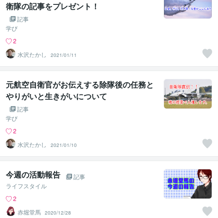
衛隊の記事をプレゼント！
記事
学び
2
水沢たかし
2021/01/11
元航空自衛官がお伝えする除隊後の任務と
やりがいと生きがいについて
記事
学び
2
水沢たかし
2021/01/10
今週の活動報告
記事
ライフスタイル
2
赤堀堂馬
2020/12/28