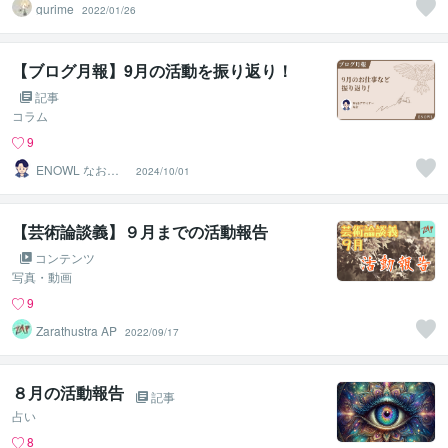
gurime
2022/01/26
【ブログ月報】9月の活動を振り返り！
記事
コラム
9
ENOWL なお
2024/10/01
【Webデザイナ
ー】
【芸術論談義】９月までの活動報告
コンテンツ
写真・動画
9
Zarathustra AP
2022/09/17
８月の活動報告
記事
占い
8