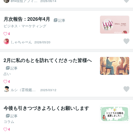
eri▪️現役アフィリ
2026/06/14
エイター
月次報告：2026年4月
記事
ビジネス・マーケティング
4
しゃちゃーん
2026/05/20
2月に私のもとを訪れてくださった皆様へ
記事
占い
4
ルシ（霊視鑑定
2025/03/12
士）
今後も引きつづきよろしくお願いします
記事
コラム
4