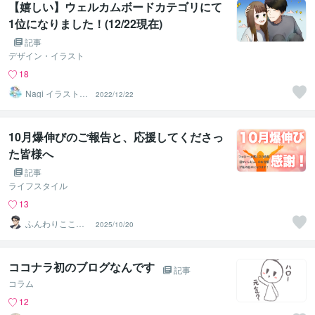
【嬉しい】ウェルカムボードカテゴリにて
1位になりました！(12/22現在)
記事
デザイン・イラスト
18
Nagi イラストレ
2022/12/22
ーター
10月爆伸びのご報告と、応援してくださっ
た皆様へ
記事
ライフスタイル
13
ふんわりこころ
2025/10/20
サポート☘️みち
まさ
ココナラ初のブログなんです
記事
コラム
12