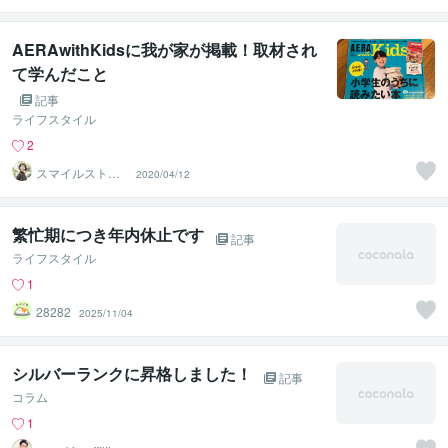
AERAwithKidsに我が家が掲載！取材され
て学んだこと
記事
ライフスタイル
2
スマイルストレ
2020/04/12
ージ 小野寺鐘子
繁忙期につき年内休止です
記事
ライフスタイル
1
28282
2025/11/04
シルバーランクに昇格しました！
記事
コラム
1