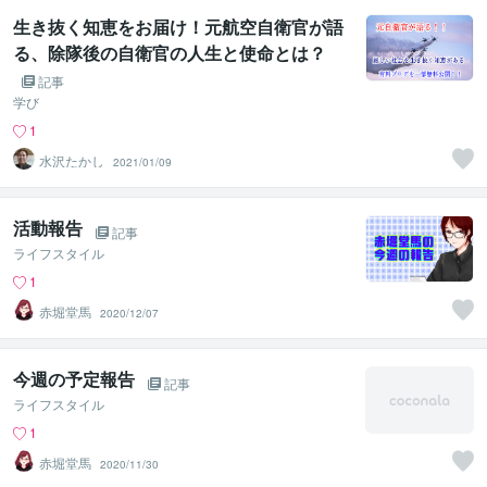
生き抜く知恵をお届け！元航空自衛官が語
る、除隊後の自衛官の人生と使命とは？
記事
学び
1
水沢たかし
2021/01/09
活動報告
記事
ライフスタイル
1
赤堀堂馬
2020/12/07
今週の予定報告
記事
ライフスタイル
1
赤堀堂馬
2020/11/30