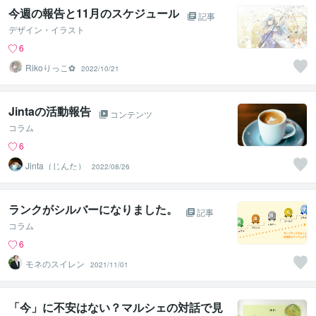
今週の報告と11月のスケジュール
記事
デザイン・イラスト
6
Rikoりっこ✿
2022/10/21
Jintaの活動報告
コンテンツ
コラム
6
Jinta（じんた）
2022/08/26
ランクがシルバーになりました。
記事
コラム
6
モネのスイレン
2021/11/01
「今」に不安はない？マルシェの対話で見