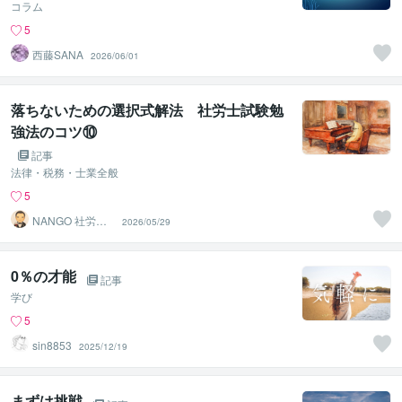
コラム
5
西藤SANA
2026/06/01
落ちないための選択式解法 社労士試験勉
強法のコツ⑩
記事
法律・税務・士業全般
5
NANGO 社労士
2026/05/29
試験学習設計
0％の才能
記事
学び
5
sin8853
2025/12/19
まずは挑戦