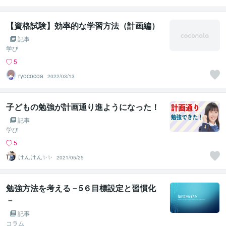
事務所
【資格試験】効率的な学習方法（計画編）
記事
学び
5
ryococoa
2022/03/13
子どもの勉強が計画通り進ようになった！
記事
学び
5
けんけん✨✨
2021/05/25
勉強方法を考える－5６目標設定と習慣化
－
記事
コラム