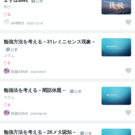
記事
学び
5
sin8853
2025/12/18
勉強方法を考える－31レミニセンス現象－
記事
コラム
5
西藤SANA
2025/09/07
勉強法を考える－閑話休題－
記事
コラム
5
西藤SANA
2025/08/29
勉強方法を考える－26メタ認知－
記事