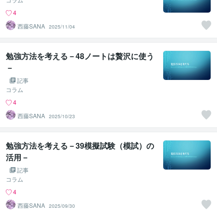
4
西藤SANA
2025/11/04
勉強方法を考える－48ノートは贅沢に使う
－
記事
コラム
4
西藤SANA
2025/10/23
勉強方法を考える－39模擬試験（模試）の
活用－
記事
コラム
4
西藤SANA
2025/09/30