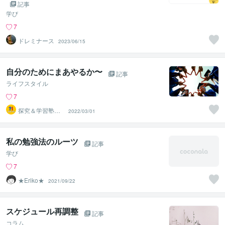
記事
学び
7
ドレミナース
2023/06/15
自分のためにまあやるか〜
記事
ライフスタイル
7
探究＆学習塾｜
2022/03/01
なぜラボ
私の勉強法のルーツ
記事
学び
7
★Eriko★
2021/09/22
スケジュール再調整
記事
コラム