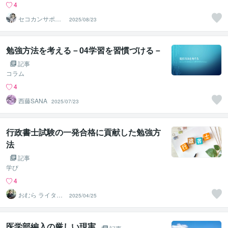
4
セコカンサポー
2025/08/23
ト長
勉強方法を考える－04学習を習慣づける－
記事
コラム
4
西藤SANA
2025/07/23
行政書士試験の一発合格に貢献した勉強方
法
記事
学び
4
おむら ライター
2025/04/25
＆行政書士
医学部編入の厳しい現実