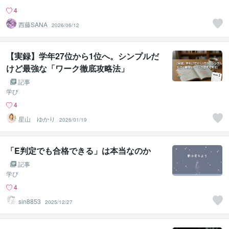
4
西藤SANA
2026/06/12
【実録】学年27位から1位へ。シンプルだ
けど最強な「ワーク徹底攻略法」
記事
学び
4
星山 ゆかり
2026/01/19
「E判定でも合格できる」は本当なのか
記事
学び
4
sin8853
2025/12/27