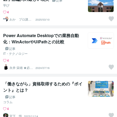
記事
学び
4
おか プロ講
2025/03/10
師 英語理科医
学系
Power Automate Desktopでの業務自動
化：WinActorやUiPathとの比較
記事
IT・テクノロジー
4
永井 栄雄 ★必ず
2024/07/16
翌日までに納品
します★
「働きながら」資格取得するための『ポイ
ント』とは？
記事
コラム
4
宮下 悟
2023/11/14