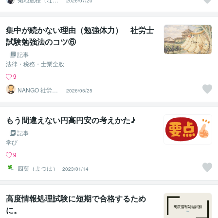
2026/07/20
さ）＠なぎさ算
数研究所
集中が続かない理由（勉強体力） 社労士
試験勉強法のコツ⑥
記事
法律・税務・士業全般
9
NANGO 社労士
2026/05/25
試験学習設計
もう間違えない円高円安の考えかた♪
記事
学び
9
四葉（よつは）
2023/01/14
高度情報処理試験に短期で合格するため
に。