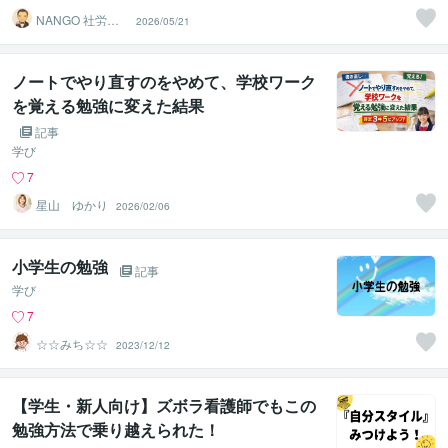
NANGO 社労士
2026/05/21
試験学習設計
ノートでやり直すのをやめて、学校ワーク
を覚える勉強に変えた結果
記事
学び
7
星山 ゆかり
2026/02/06
小学生の勉強
記事
学び
7
☆☆みち☆☆
2023/12/12
【学生・新人向け】ズボラ看護師でもこの
勉強方法で乗り越えられた！