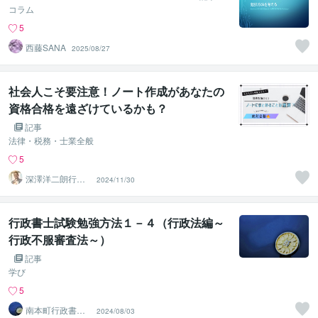
コラム
5
西藤SANA
2025/08/27
社会人こそ要注意！ノート作成があなたの
資格合格を遠ざけているかも？
記事
法律・税務・士業全般
5
深澤洋二朗行政
2024/11/30
書士
行政書士試験勉強方法１－４（行政法編～
行政不服審査法～）
記事
学び
5
南本町行政書士
2024/08/03