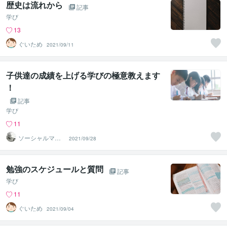
歴史は流れから
記事
学び
13
ぐいため
2021/09/11
子供達の成績を上げる学びの極意教えます
！
記事
学び
11
ソーシャルマー
2021/09/28
ケティングコン
サルタント
勉強のスケジュールと質問
記事
学び
11
ぐいため
2021/09/04