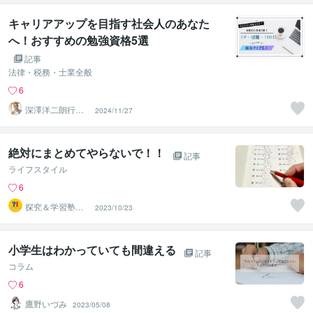
キャリアアップを目指す社会人のあなた
へ！おすすめの勉強資格5選
記事
法律・税務・士業全般
6
深澤洋二朗行政
2024/11/27
書士
絶対にまとめてやらないで！！
記事
ライフスタイル
6
探究＆学習塾｜
2023/10/23
なぜラボ
小学生はわかっていても間違える
記事
コラム
6
鷹野いづみ
2023/05/08