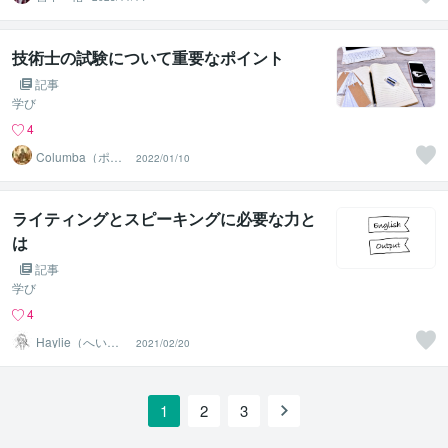
技術士の試験について重要なポイント
記事
学び
4
Columba（ポッ
2022/01/10
ポ）
ライティングとスピーキングに必要な力と
は
記事
学び
4
Haylie（へいり
2021/02/20
ー）
1
2
3