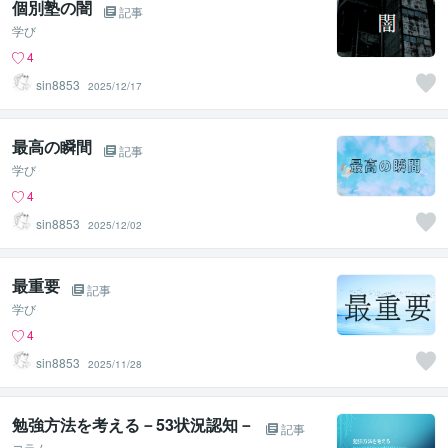
個別塾の闇
記事
学び
4
sin8853
2025/12/17
最高の瞬間
記事
学び
4
sin8853
2025/12/02
最重要
記事
学び
4
sin8853
2025/11/28
勉強方法を考える－53状況認知－
記事
コラム