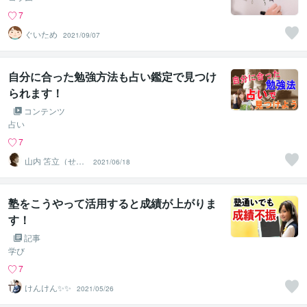
7
ぐいため
2021/09/07
自分に合った勉強方法も占い鑑定で見つけ
られます！
コンテンツ
占い
7
山内 笘立（せん
2021/06/18
りゅう）
塾をこうやって活用すると成績が上がりま
す！
記事
学び
7
けんけん✨✨
2021/05/26