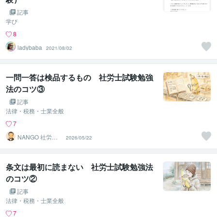
記事
学び
8
ladybaba
2021/08/02
一問一答は検品するもの 社労士試験勉強
法のコツ③
記事
法律・税務・士業全般
7
NANGO 社労士
2026/05/22
試験学習設計
条文は最初に読まない 社労士試験勉強法
のコツ②
記事
法律・税務・士業全般
7