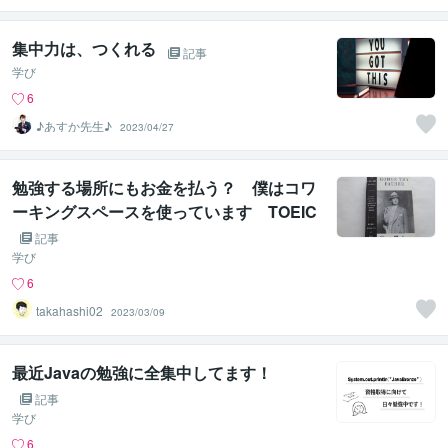
集中力は、つくれる
記事
学び
6
♪あすか先生♪
2023/04/27
勉強する場所にもお金を払う？ 僕はコワ
ーキングスペースを使っています TOEIC
日記2023.3.9
記事
学び
6
takahashi02
2023/03/09
最近Javaの勉強に全集中してます！
記事
学び
6