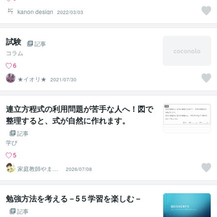
kanon design
2022/03/03
試験
記事
コラム
6
★イオリ★
2021/07/30
連立方程式の利用問題が苦手な人へ！図で
整理すると、式が自然に作れます。
記事
学び
5
家庭教師やまち
2026/07/08
ゃん｜オンライ
ン家庭教師
勉強方法を考える－5５学習を楽しむ－
記事