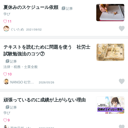
夏休みのスケジュール依頼
記事
学び
11
ぐいため
2021/09/02
テキストを読むために問題を使う 社労士
試験勉強法のコツ⑦
記事
法律・税務・士業全般
10
NANGO 社労士
2026/05/26
試験学習設計
頑張っているのに成績が上がらない理由
記事
学び
9
菊地凪桜（なぎ