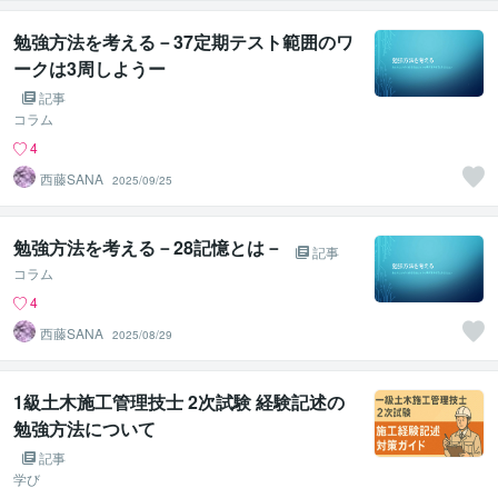
勉強方法を考える－37定期テスト範囲のワ
ークは3周しようー
記事
コラム
4
西藤SANA
2025/09/25
勉強方法を考える－28記憶とは－
記事
コラム
4
西藤SANA
2025/08/29
1級土木施工管理技士 2次試験 経験記述の
勉強方法について
記事
学び