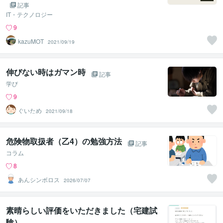
記事
IT・テクノロジー
9
kazuMOT
2021/09/19
伸びない時はガマン時
記事
学び
9
ぐいため
2021/09/18
危険物取扱者（乙4）の勉強方法
記事
コラム
8
あんシンボロス
2026/07/07
素晴らしい評価をいただきました（宅建試
験）