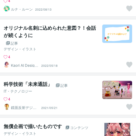
4
ルナ・ルーン
2022/08/13
オリジナル名刺に込められた意図？！会話
が続くように
記事
デザイン・イラスト
4
Kaori AI Design
2022/05/18
カオリ
科学技術「未来通話」
記事
IT・テクノロジー
4
鏡面反射デジタ
2021/05/21
ルアート製作所
（鈴木穣）
無償企画で描いたものです
コンテンツ
デザイン・イラスト