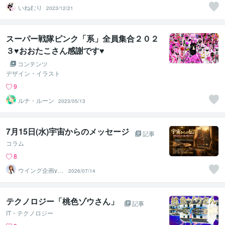
いねむり
2023/12/21
スーパー戦隊ピンク「系」全員集合２０２
３♥おおたこさん感謝です♥
コンテンツ
デザイン・イラスト
9
ルナ・ルーン
2023/05/13
7月15日(水)宇宙からのメッセージ
記事
コラム
8
ウイング企画yuk
2026/07/14
a
テクノロジー「桃色ゾウさん」
記事
IT・テクノロジー