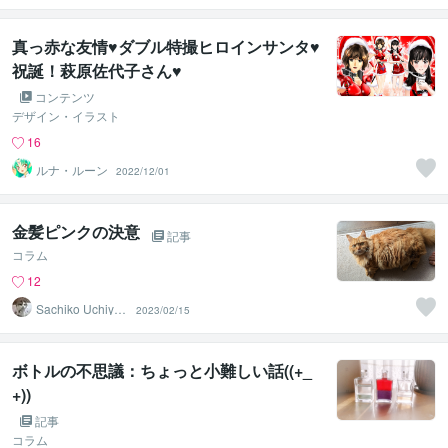
真っ赤な友情♥ダブル特撮ヒロインサンタ♥
祝誕！萩原佐代子さん♥
コンテンツ
デザイン・イラスト
16
ルナ・ルーン
2022/12/01
金髪ピンクの決意
記事
コラム
12
Sachiko Uchiya
2023/02/15
ma
ボトルの不思議：ちょっと小難しい話((+_
+))
記事
コラム