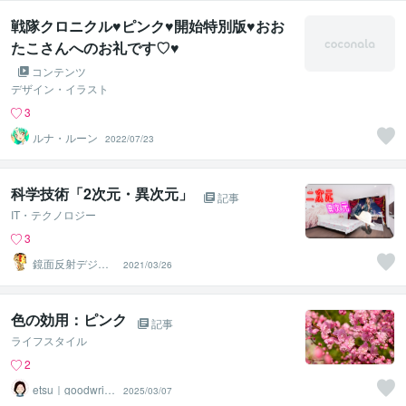
戦隊クロニクル♥ピンク♥開始特別版♥おお
たこさんへのお礼です♡♥
コンテンツ
デザイン・イラスト
3
ルナ・ルーン
2022/07/23
科学技術「2次元・異次元」
記事
IT・テクノロジー
3
鏡面反射デジタ
2021/03/26
ルアート製作所
（鈴木穣）
色の効用：ピンク
記事
ライフスタイル
2
etsu｜goodwritin
2025/03/07
g