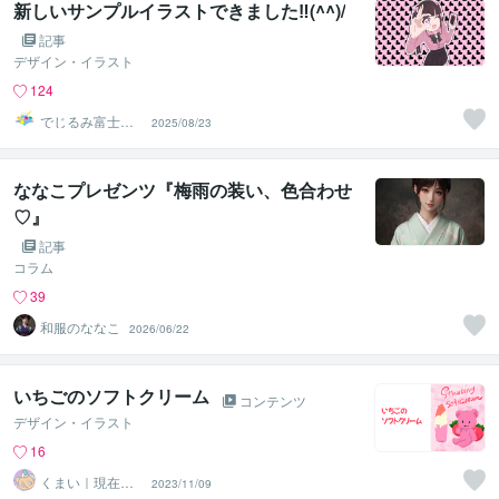
新しいサンプルイラストできました‼(^^)/
記事
デザイン・イラスト
124
でじるみ富士＠
2025/08/23
イラストレータ
ー
ななこプレゼンツ『梅雨の装い、色合わせ
♡』
記事
コラム
39
和服のななこ
2026/06/22
いちごのソフトクリーム
コンテンツ
デザイン・イラスト
16
くまい｜現在お
2023/11/09
休み中