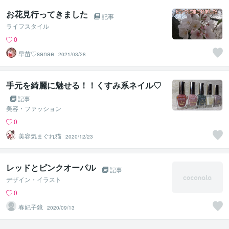
お花見行ってきました
記事
ライフスタイル
0
早苗♡sanae
2021/03/28
手元を綺麗に魅せる！！くすみ系ネイル♡
記事
美容・ファッション
0
美容気まぐれ猫
2020/12/23
レッドとピンクオーパル
記事
デザイン・イラスト
0
春妃子鏡
2020/09/13