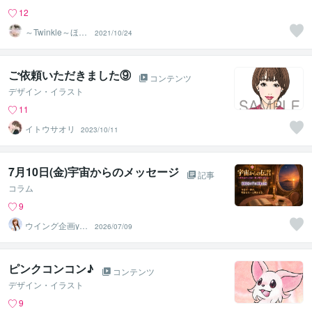
12
～Twinkle～ほた
2021/10/24
るの光
ご依頼いただきました⑨
コンテンツ
デザイン・イラスト
11
イトウサオリ
2023/10/11
7月10日(金)宇宙からのメッセージ
記事
コラム
9
ウイング企画yuk
2026/07/09
a
ピンクコンコン♪
コンテンツ
デザイン・イラスト
9