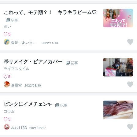
これって、モテ期？！ キラキラビーム♡
記事
占い
5
愛彩（あいさ）
2022/11/13
♡愛と光の波動
ヒーラー
帯リメイク・ピアノカバー
記事
ライフスタイル
5
峯風堂
2022/08/30
ピンクにイメチェン✨
記事
コラム
5
みお1133
2021/06/17