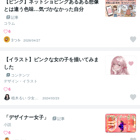
【ピンク】ネットショピングあるある想像
とは違う色味…気づかなかった自分
記事
コラム
6
3つを
2026/04/27
【イラスト】ピンクな女の子を描いてみま
した
コンテンツ
デザイン・イラスト
6
植木るい 少女漫
2024/03/23
画イラスト
「デザイナー女子」
記事
小説
6