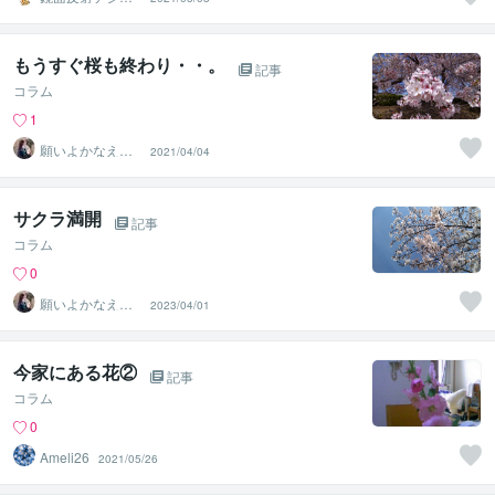
ルアート製作所
（鈴木穣）
もうすぐ桜も終わり・・。
記事
コラム
1
願いよかなえ～
2021/04/04
ゆりか～
サクラ満開
記事
コラム
0
願いよかなえ～
2023/04/01
ゆりか～
今家にある花②
記事
コラム
0
Ameli26
2021/05/26