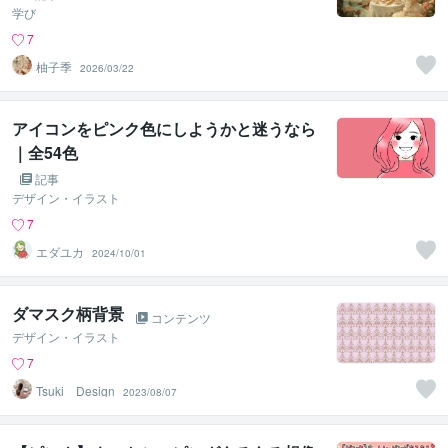
学び
7
柚子季
2026/03/22
アイコンをピンク色にしようかと迷うなら
｜全54色
記事
デザイン・イラスト
7
エダユカ
2024/10/01
ダマスク柄背景
コンテンツ
デザイン・イラスト
7
Tsuki Design
2023/08/07