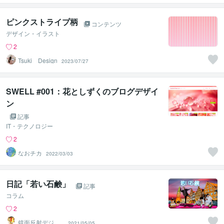
ピンクストライプ柄
コンテンツ
デザイン・イラスト
2
Tsuki Design
2023/07/27
SWELL #001：花としずくのブログデザイ
ン
記事
IT・テクノロジー
2
なおチカ
2022/03/03
日記「若い石鹸」
記事
コラム
2
鏡面反射デジタ
2021/05/05