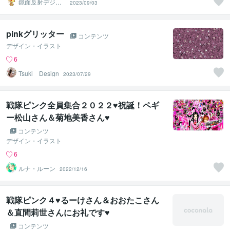
鏡面反射デジタ
2023/09/03
ルアート製作所
（鈴木穣）
pinkグリッター
コンテンツ
デザイン・イラスト
6
Tsuki Design
2023/07/29
戦隊ピンク全員集合２０２２♥祝誕！ペギ
ー松山さん＆菊地美香さん♥
コンテンツ
デザイン・イラスト
6
ルナ・ルーン
2022/12/16
戦隊ピンク４♥るーけさん＆おおたこさん
＆直間莉世さんにお礼です♥
コンテンツ