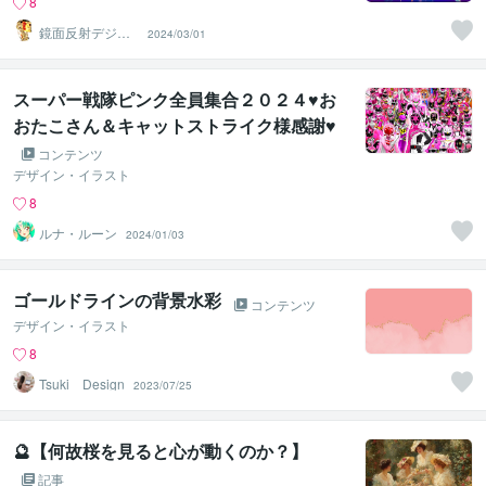
8
鏡面反射デジタ
2024/03/01
ルアート製作所
（鈴木穣）
スーパー戦隊ピンク全員集合２０２４♥お
おたこさん＆キャットストライク様感謝♥
コンテンツ
デザイン・イラスト
8
ルナ・ルーン
2024/01/03
ゴールドラインの背景水彩
コンテンツ
デザイン・イラスト
8
Tsuki Design
2023/07/25
🔮【何故桜を見ると心が動くのか？】
記事