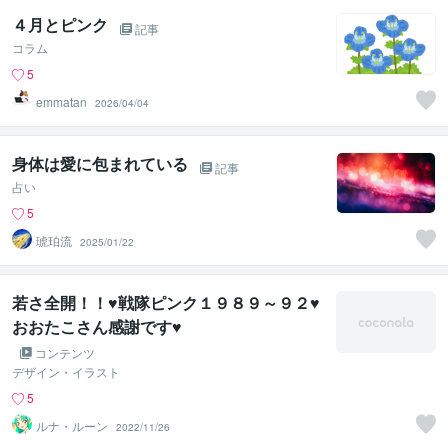
４月とピンク
記事
コラム
5
emmatan
2026/04/04
身体は愛に包まれている
記事
占い
5
琥珀流
2025/01/22
若さ全開！！♥戦隊ピンク１９８９～９２♥
おおたこさん感謝です♥
コンテンツ
デザイン・イラスト
5
ルナ・ルーン
2022/11/26