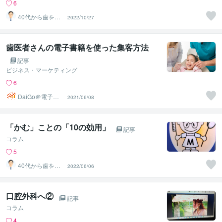
6
40代から歯を失
2022/10/27
わない個別相談
します
歯医者さんの電子書籍を使った集客方法
記事
ビジネス・マーケティング
6
DaiGo＠電子書
2021/06/08
籍出版プロデュ
ーサー
「かむ」ことの「10の効用」
記事
コラム
5
40代から歯を失
2022/06/06
わない個別相談
します
口腔外科へ②
記事
コラム
4