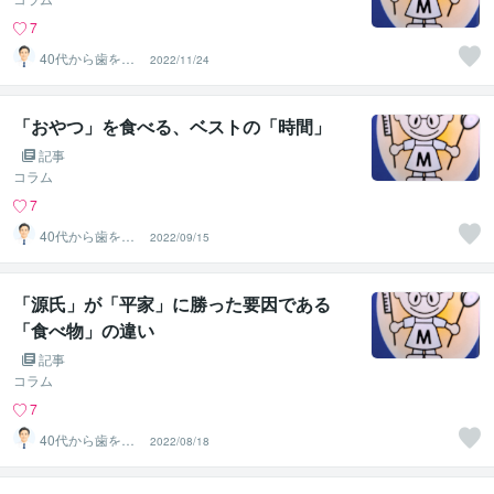
7
40代から歯を失
2022/11/24
わない個別相談
します
「おやつ」を食べる、ベストの「時間」
記事
コラム
7
40代から歯を失
2022/09/15
わない個別相談
します
「源氏」が「平家」に勝った要因である
「食べ物」の違い
記事
コラム
7
40代から歯を失
2022/08/18
わない個別相談
します