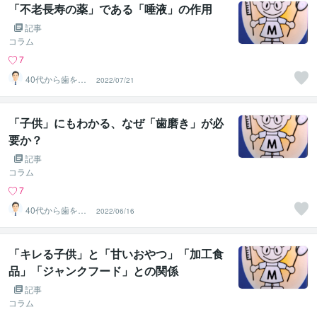
「不老長寿の薬」である「唾液」の作用
記事
コラム
7
40代から歯を失
2022/07/21
わない個別相談
します
「子供」にもわかる、なぜ「歯磨き」が必
要か？
記事
コラム
7
40代から歯を失
2022/06/16
わない個別相談
します
「キレる子供」と「甘いおやつ」「加工食
品」「ジャンクフード」との関係
記事
コラム