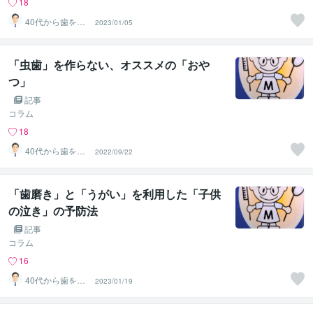
18
40代から歯を失
2023/01/05
わない個別相談
します
「虫歯」を作らない、オススメの「おや
つ」
記事
コラム
18
40代から歯を失
2022/09/22
わない個別相談
します
「歯磨き」と「うがい」を利用した「子供
の泣き」の予防法
記事
コラム
16
40代から歯を失
2023/01/19
わない個別相談
します