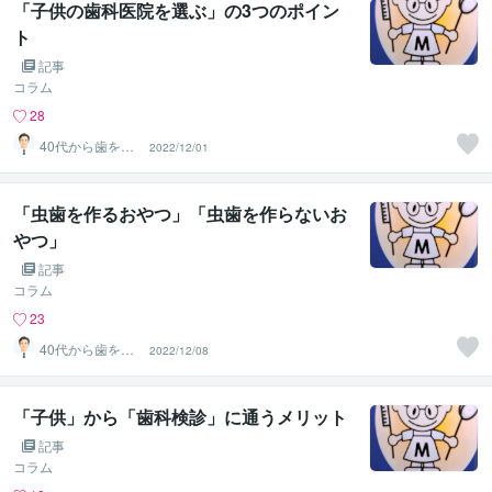
「子供の歯科医院を選ぶ」の3つのポイン
ト
記事
コラム
28
40代から歯を失
2022/12/01
わない個別相談
します
「虫歯を作るおやつ」「虫歯を作らないお
やつ」
記事
コラム
23
40代から歯を失
2022/12/08
わない個別相談
します
「子供」から「歯科検診」に通うメリット
記事
コラム