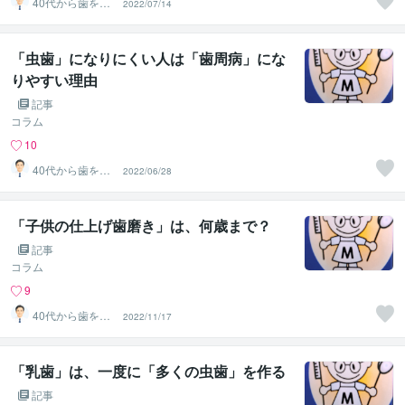
40代から歯を失
2022/07/14
わない個別相談
します
「虫歯」になりにくい人は「歯周病」にな
りやすい理由
記事
コラム
10
40代から歯を失
2022/06/28
わない個別相談
します
「子供の仕上げ歯磨き」は、何歳まで？
記事
コラム
9
40代から歯を失
2022/11/17
わない個別相談
します
「乳歯」は、一度に「多くの虫歯」を作る
記事