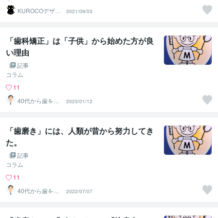
KUROCOデザイ
2021/09/03
ン
「歯科矯正」は「子供」から始めた方が良
い理由
記事
コラム
11
40代から歯を失
2023/01/12
わない個別相談
します
「歯磨き」には、人類が昔から努力してき
た。
記事
コラム
11
40代から歯を失
2022/07/07
わない個別相談
します