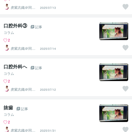
虎紫志織＠同じ
2025/07/13
目線の『駆け込
み寺』
口腔外科③
記事
コラム
2
虎紫志織＠同じ
2025/07/14
目線の『駆け込
み寺』
口腔外科へ
記事
コラム
2
虎紫志織＠同じ
2025/07/12
目線の『駆け込
み寺』
抜歯
記事
コラム
2
虎紫志織＠同じ
2025/01/31