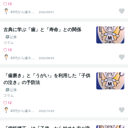
13
40代から歯を失
2022/09/01
わない個別相談
します
古典に学ぶ「歯」と「寿命」との関係
記事
コラム
13
40代から歯を失
2022/08/03
わない個別相談
します
「歯磨き」と「うがい」を利用した「子供
の泣き」の予防法
記事
コラム
12
40代から歯を失
2022/10/20
わない個別相談
します