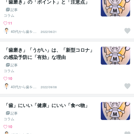
「歯磨き」の「ポイント」と「注意点」
記事
コラム
11
40代から歯を失
2022/06/21
わない個別相談
します
「歯磨き」「うがい」は、「新型コロナ」
の感染予防に「有効」な理由
記事
コラム
10
40代から歯を失
2022/09/08
わない個別相談
します
「歯」にいい「健康」にいい「食べ物」
記事
コラム
10