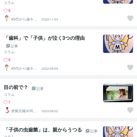
コラム
9
40代から歯を失
2022/11/03
わない個別相談
します
「歯科」で「子供」が泣く3つの理由
記事
コラム
9
40代から歯を失
2022/09/29
わない個別相談
します
目の前で？
記事
コラム
7
虎紫志織＠同じ
2023/06/02
目線の『駆け込
み寺』
「子供の虫歯菌」は、親からうつる
記事
コラム