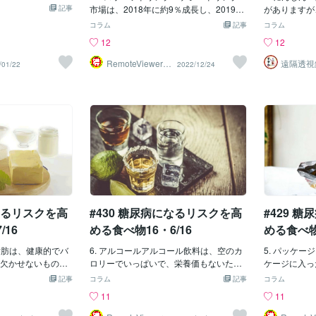
うものに将来を賭
油分の生成、炎症
記事
市場は、2018年に約9％成長し、2019年
がありますが
ー フランスの詩
はすべて健康状態
には約8％増加する勢いです。エナジード
な野菜や果物
コラム
記事
コラム
とアルルカン」 梅個
す。甘い食べ物や
リンクは多くの若者が選ぶ飲料となりつ
味しています
12
12
ala.com/blogs/27
ると、体重増加、
つあり、その人気の高まりとともに販売
菜には、ポリ
城) ：https://coc
のリスク増加な
数も伸びています。ソーダやポップなど
多様な抗酸化
RemoteViewer導
遠隔透視
/01/22
2022/12/24
22005/228889 桜個
与✅
師・すず
可能性がありま
の清涼飲料水は今でも最も売れています
れぞれが異な
ala.com/blogs/27
ら、砂糖の摂取は
が、エナジードリンクはこの非常に有利
らです。色の
意味 ：https://coc
う。 すでに2型糖
な市場において毎年上昇を続けていま
れぞれ異なる
22005/215858 １０
方は、加工された
す。エナジードリンクの人気上昇の多く
まれています
coconala.com/in
理することが必要
は、主に若者を対象とした積極的なマー
ジカルを中和
化物の摂取量を大
ケティングキャンペーンと関係がありま
ーラジカルと
上昇させる可能性
す。 平日や週末に特に活動的な人は、ス
酸素分子のこ
た砂糖は、サトウ
ポーツドリンクでエネルギーと水分を補
子から電子を
分を抽出するため
給したくなることが多いでしょう。しか
す。その際、
。低脂肪の食品
し、多くのスポーツドリンクには砂糖や
Aにダメージ
付けに砂糖を使っ
人工甘味料が多く含まれていることに留
ルが日常的に
になるリスクを高
#430 糖尿病になるリスクを高
#429 
影響を及ぼしま
意してください。 エナジードリンクはカ
や酸化ストレ
フェインと炭水化物を多く含むので、走
の慢性疾患を
/16
める食べ物16・6/16
める食べ物1
った後に飲むと効果的かもしれません。
す。 フリー
脂肪は、健康的でバ
しかし、研究によると、エナジードリン
6. アルコールアルコール飲料は、空のカ
汚染物質の吸
5. パッケ
欠かせないもので
クは血糖値を急上昇させるだけでなく、
ロリーでいっぱいで、栄養価もないた
分、糖分の多
ケージに入っ
ることのできない
インスリン抵抗性を引き起こす可能性が
め、ウエストには悪いニュースです。し
まざまな方法
ド、特に焼き
記事
コラム
記事
コラム
す。ビタミンA、
あることが分かっています。これは2型糖
かし、多くの人はアルコール飲料に砂糖
た、呼吸や消
デザートなど
11
11
質の助けがなければ
尿病のリスクを高める可能性がありま
が含まれていることを考えていません。
結果として、
いものリスト
品に含まれる主な脂
す。 カフェインの過剰摂取は、神経過敏
サイダー1杯には小さじ5杯分の砂糖が含
ります。 だ
ポテトチップ