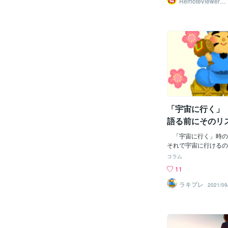
RemoteViewer導
与✅
肪の種類は飽和と不飽
食品にはこれらの組み
います。バター、クリ
身の肉などの飽和脂肪
油やオリーブ油などの
き換えることが必要で
は、甘いものもしょっ
の食品に含まれていま
は、肉や乳製品などの
てパーム油やココナッ
物性食品に由来してい
「宇宙に行く」
コレステロール値の上
分な関連性があること
語る前にそのリ
ます。Diabetes 
会は、医療専門家に対
「宇宙に行く」時の
多い食事を勧めないよ
それで宇宙に行けるの
す(3)。2型糖尿病患
ミの落下は？その被害
コラム
療法は、エビデンスに
とるのか？ お金持ち
11
わせたものであること
んだよね。それなら宇
がって、飽和脂肪酸を
から行って欲しい。 
ラキプレ
2021/09
水化物や地中海式ダイ
宙に逃げ出したいのだ
事は、今後も糖尿病患
間に合わない。 地
ことができます。 不
したなら宇宙に逃げる
和脂肪酸やトランス脂
す分くらい出して、手
を食べることは、糖尿
欲しい。が、ちなみに