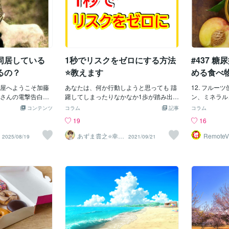
同居している
1秒でリスクをゼロにする方法
#437 
るの？
⭐教えます
める食べ物1
屋へようこそ加藤
あなたは、何か行動しようと思っても 躊
12. フル
さんの電撃告白に
躇してしまったりなかなか1歩が踏み出せ
ン、ミネラル
ではないでしょう
ないそんな時ってないですか？それはた
植物性栄養素
コンテンツ
コラム
記事
コラム
番組冒頭「先に言
ぶん”リスク”を感じているからでしょ
だし、缶詰や
19
16
って・・あれなん
う。リスクとは？・もしかしたら、嫌な
は、砂糖が加
し「実は今は籍を
ことが起こるかもしれない ・もしかした
すること。シ
あずま貴之⭐幸せ
RemoteV
2025/08/19
2021/09/21
自分軸の生き方
与✅
たちの形で 一緒
ら、失敗して恥をかくかもしれない ・も
ュースで缶詰
育成コーチ
ょっと夫婦ってい
しかしたら、怪我をするかもしれない
う。 缶詰の
発言ＭＣの俳優・
・・・。 僕たち人間はリスクを避けよう
きのおやつに
う離婚されてる形
とします。 そんなリスクの考えが 一瞬で
物には過剰な
うなんです。離婚
も頭をよぎってしまったら あら、不思
価も新鮮な果
離婚を告白驚く山
議！？ 脳があなたの行動にストップをか
ます。果汁そ
恵さんの両ＭＣを
けて 行動を止めさせてしまうんです これ
半分で60カ
った！」とあっけ
は、もはや自分自身で 金縛りの術にハマ
ります。缶詰
が印象的だったの
ってしまったような感じですかね（笑）
風味が強化さ
・法的リスクは無
このリスクを一瞬にしてゼロに変える思
す。 さらに