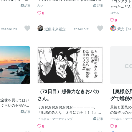
は「その場しのぎ」でしか無いです。目
「コンタクト
。今思えばバカだ
っていいますよね
くれと来る。その時は手遅れだ。遊ぶ前
いてみた
記事
先のことに追われていると『今は必要な
占い
記事
ゃった…どん
０００円の勉強代
とよくわかるので
に相談してくれよと。リスクはいたると
いだろう』と思うことも。しかしその先
医に聞いてみ
8
コラム
・・・・・・５０
洗いを１年間したと
ころに隠れているものですねこの前もリ
を見据えた場合は見え方が変わります。
コンなど、さ
8
！しかし儲け話っ
０円×３６５日＝３
スクを伝えたら、舌打ちして捨て台詞は
『それ、やっておかないと！』ってね。
レンズが流通
ター界隈でも怪し
）ですよね✨これ
いてしばらくたったら警告と同じような
そして、その行動が新しい利益・発見を
しないと目の
近藤未来鑑定
紫光【SH
2025/01/03
2024/10/21
し、冷静に考えれ
同じく1日１００円
ことがあって助けを求めてきたので舌打
近藤 光 【移転
遠隔透視
生み出します。もちろん新しいことをや
性があります
済】
のはないっすよ
とし１万円貯まっ
ちして捨て台詞はいてたじゃんと 取り
ろうとしたり、周りの考えと違う意見を
ズを長時間つ
れるなら自分のも
ますそして残りの
合いませんでしたそれから個別に無料で
発信するとリスクがつきまといます。得
す恐れがあると
も教えたくないっ
いてもらって自分
リスクは警告しないことにしています。
をするかもしれないし損をするかもしれ
コンタクトレ
ょ。こう返すと儲
肩たたきしますする
ない。投資した費用をドブに捨てること
った場合、ど
人間はこう言って
５日＝３万６５００
になるかもしれません。しかし、失敗す
こす恐れがあ
けて欲しいから特
０円×２６５日＝２
るかどうかそれは結果論です。「失敗を
蓮見由紀子さ
思ったんです！』
き）３万６５００
恐れて行動しない」のは愚策です。失敗
た。 最悪の場合は失明に至る可能性も Q.
配してくれればい
１万（食洗器）＝
から何かを学ばなければ、その人・その
コンタクトレ
す。そう、前澤兄
投資です✨次は初
組織は進歩進化できません。前例がない
と、目にどの
儲け話を分かち合
いう方法です✨初
から、とやらないのは「やらない言い
があるのでし
人君子だよ。思っ
皿洗いと1日１００
（73日目）想像力なきおバカ
【奥様必
訳」をしてるに過ぎません。進歩・進化
レンズをつけ
☘すると1日１００
ができない者はいずれ衰退あるのみ。心
いかがでしょうか。 蓮見
さん。
グで増税
５００円（皿洗い）
安全株を買ってはい
置
トレンズは1
日＝３万６５００円
しぐらいの不安があ
うおおおおおおおおおーーーーーー。
ますが、それ
景気と国民の
００円＋３万６５
ものに将来を賭け
記事
『地球のみんな！オラに力を！！！』
と目に大きな
の気持ちのわ
）＝６万３０００
 フランスの詩人・
今、自分にパワー注入ちう。昨日いろい
体的には、レ
メディアお得
ビジネス・マーケティング
記事
ビジネス・マー
金は３万６５００
ルルカン」 梅個性
ろあって”もう私のライフはゼロよ”状
り酸素供給が
うけど。 初
8
8
円借金して投資は
la.com/blogs/2722
態。ども、亀岡です。回転寿司でおバカ
が低下したり
へ萎える発言
んです✨借金はだ
 ：https://cocon