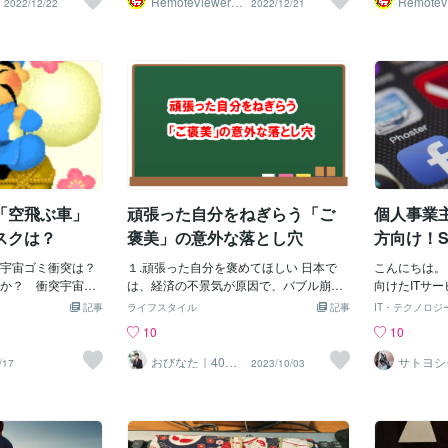
RemoteViewer導
RemoteV
2022/12/22
2022/12/21
与✅
与✅
和で、ほとんどの
になり、血圧を上昇させ、不眠症の原因
まれており、世界保健機関（WHO）が1
電子を提供し
ック菓子には
合わせが含まれて
になることがあります。これらはすべ
日に摂取しないよう勧告している量とほ
に中和する抗
まれています
ーム、チーズ、赤
て、あなたの一般的な健康と幸福に影響
ぼ同じです。このように、アルコールは
とが重要なの
油は水素添加
酸を減らし、菜種
を与える可能性があります。ほとんどの
血糖値に悪影響を及ぼし、大酒飲みの人
しており、カ
ランス脂肪酸
不飽和脂肪酸に置
場合、スポーツをするときの水分補給は
はアルコール関連糖尿病を発症するリス
化物質のポリ
油脂は非常に
す。 飽和脂肪酸
水が最適です。大量に汗をかいたり、電
クが高まります。 糖尿病の方でもお酒を
す。1000円割引
物客は簡単に
ぱいものも、多く
解質の損失が心配な場合は、水に少量の
飲むことはできますが、健康を維持する
a.com/ す
す。 1日に
す。そのほとんど
ココナッツウォーターを加えたり、バナ
ためにいくつか注意しなければならない
1B 松個性(城)：h
康的な食品と
動物性食品、そし
ナやオレンジなどのフルーツを食べると
ことがあります。アルコール飲料には多
gs/3162848
パッケージ食
ツオイルなどの植
効果的です。新鮮なレモンやライムで味
くのカロリーが含まれており、例えばラ
s://coconala.
ます。健康的
ます。 飽和脂肪と
付けしたプレーンウォーターや炭酸水
ガービール1パイントはピザ1枚に相当す
る食品の多く
「空飛ぶ車」
頑張った自分をねぎらう「ご
個人事業
昇との間には、十
で、さらにのどの渇きを癒しましょう。
るため、病状を管理する能力に負担をか
に見せかけ、
を示す証拠があり
1⃣ 割引クーポ
けることになります。 お酒を飲むと、空
います。 最
スクは？
褒美」の意外な落とし穴
方向け！
UKおよび英国栄養士協
腹感が増すため太りやすくなり、2型糖尿
ル」、「ヘル
し、飽和脂肪酸の
宇宙ゴミ衝突は？
病の発症リスクも高まります。さらに、
１.頑張った自分を褒めてほしい 日本で
イエット」、
こんにちは。
う呼びかけていま
か？ 衝突宇宙ゴ
大量飲酒はインスリンに対する体の感受
は、経済の不景気が原因で、バブル崩壊
す。これらの
向けたITサ
者に推奨される食事
損害の責任は誰が
性を低下させ、これも2型糖尿病の引き金
以降の30年間、賃金が変わっていませ
は低いかもし
ます！ ITコ
記事
ライフスタイル
記事
IT・テクノロジ
基づき、個人に合
の皆さん宇宙行く
となります。アルコールで摂取する糖分
ん。 それどころか、むしろ下がっていま
り使われてい
日のテーマは
10
10
が重要です。した
宙ゴミ何とかして
の量が気になる場合は、お酒を飲むたび
す。 ・1990年 約4,160,000円 ・2000
た、これらの
いきたいと思
多く含まない低炭
地球がヤバくて宇
にコップ1杯の水を飲む、低アルコール飲
年 約4,490,000円 ・2010年 約4,190,0
で魅力的なパ
人事業主の皆
おびなた｜40
サトヨシ
/17
2023/10/03
代・50代の就活
ン
エットのような食
ろうけど、たぶん
料を選ぶ、食事の経験の一部としてお酒
00円 円高によるインフレもあり、今後も
め、簡単に見
サービスにつ
サポーター
者さんに推奨する
球を壊して利益に
を飲みながら食事をするなど、減らすた
賃金の上昇はあまり見込めないのではな
つのお買い得
ことも多いの
健康な脂肪、特に飽
前に、少しでも直
めの方法があります。1⃣ 割引クーポンを
いでしょうか。 最近、大手企業が副業を
よくあります
の商品のブラ
肪酸の少ない食品
伝ってからにして
ゲットする。 1000円割引クーポンをゲッ
解禁しているのも、それが理由の一つで
シー」な食品
ル情報のシェ
病のリスクをでき
火星に移住した
トする。 https://coconala.com/ 紫 光：
しょう。 頑張っているのに、賃金は上が
とが、私たち
思います。便