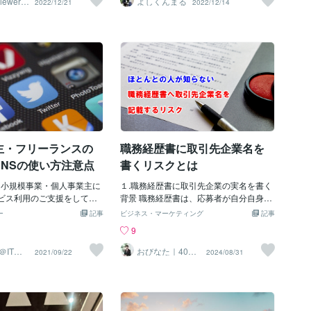
iewer導
よしくんまる
2022/12/21
2022/12/14
、フリーラジカルを効果的
、不健康な脂肪分が多く含
ポンコード→ H20WNK すずか：クーポ
るけど行動できない人はいち早く行動し
酸化物質を多く摂取するこ
。精製された種子油や植物
ンコード→ NQGN1B 導 与：クーポン
ましょう！！とりあえずトキメキ起点で
です。 人参はオレンジ色を
されていることが多く、ト
コード→ KR68BV 導 春：クーポンコー
やりたいことや行きたい場所には速攻行
ロテノイドと呼ばれる抗酸
に変化しています。植物性
ド→ B5QXX3 寿 花：クーポンコード→
ってみて経験する。その経験がポジティ
フェノールを含んでいま
不健康なものですが、買い
DA92VV え ま：クーポンコード→
ブかネガティブかメリットデメリットで
クーポン https://coconal
手に入れることができま
2⃣ 申し込む 紫 光：https://coconala.co
生産性ばかりを重視しないで欲しいのは
ずか：クーポンコード→ NQGN
摂取する砂糖の大部分は、健
m/users/3566974 すずか：https://cocona
僕の生き方としては重要視しています。
ttps://coconala.com/blo
して販売されている様々な
la.com/users/3162848 寿 花：https://co
なので利益とか物質的快楽価値観だけに
/220878 梅個性(大物)：http
品や加工食品に隠されてい
co
囚われず、トキメキ起点と素直マインド
com/blog
な食品として販売されてい
重視で動きましょうね！！鹿が可愛かっ
は、健康的であるかのよう
た...気づいたアイディアはすぐにメモす
主・フリーランスの
職務経歴書に取引先企業名を
実際には糖分を多く含んで
る意識！！そしてただ単に行動するだけ
も一般的な例は、「ナチュラ
じゃなく行動して気づいたことや得られ
SNSの使い方注意点
書くリスクとは
シー」、「低脂肪」、「ダ
た知識経験はメモしましょう。to doリス
「ライト」などのラベルで
 小規模事業・個人事業主に
トを細かく炙り出すんです。そうすると
１.職務経歴書に取引先企業の実名を書く
製品は、脂肪分やカロリー
ービス利用のご支援をしてい
今本当に自分がしたいことと、必要ない
背景 職務経歴書は、応募者が自分自身の
れませんが、砂糖がたっぷ
ーディネータさとよです。 今
ことが改めてわかります！！どうせ一度
経験やスキルを、応募先企業へアピール
ー
記事
ビジネス・マーケティング
記事
ることが多いのです。ま
SNS利用についてお話して
きりの人生生きるなら意識高い方が楽し
するための重要な書類です。 特に営業職
9
ラベルは、非常にカラフル
います。フリーランス・個
いに決まってますよね？！こういうこと
や販売職の場合、取引先企業の実名や売
ッケージに入っているた
様はSNSを利用して自身の
なんです笑きっと僕以外にもこういった
上金額などを記載することで、具体的な
＠ITマ
おびなた｜40
2021/09/22
2024/08/31
代・50代の就活
つけることができ、2つで1
いて宣伝目的に利用される
やるべきリストを明確化して行動に移す
実績を示すことができ、書類の信頼性を
サポーター
品や割引で見つかることも
ではないでしょうか。自社
までに言語化してから動いてる人間は成
高める効果があります。 しかし、この実
。 このように、一見「ヘル
ンディングや、割引・セー
功者の方々でたくさんいると思います。
名記載にはいくつかのリスクが伴いま
を簡単に手に入れられるこ
アなどその用途は様々だと
みなさんも実行してみて欲しいです。一
す。 今回は、職務経歴書に取引先企業の
のデメリットになることも
利なツールではあります
度でいいのでこういった言語化を行って
実名を記載するリスクについてご紹介し