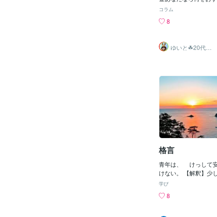
て商品も買わなかった
本人はよく貯金、貯金
コラム
ったなーとは思う。５
✨でも実際例えてみる
8
と思えば・・・思えば
すが1日１００円の皿
００円返しやがれ！！
しますすると１日１０
てほんと多い。ツイッ
万６５００円（皿洗い
ゆいと☘20代✨
いアカウントが。しか
がまず貯金です☘次に
あなたの心の拠
り所✨☘️
ば儲け話ほど怪しいも
の皿洗いを１年間した
ね。そもそも、儲けら
たときに食洗器を買い
のにするでしょ？誰に
２６５日は食洗器に働
しょ？それが人間でし
は今度1日１００円の
け話を持ちかけてきた
と1日１００円×３６
くる。『あなたにも儲
円（皿洗い）1日１０
別に教えてあげたいと
万６５００円（肩たた
いや、儲けたお金を分
円＋２万６５００円－
いです。それで満足で
５万３０００円これが
貴のように。そもそも
めから食洗器を買うと
いたいなんてどんな聖
日から1日１００円の
格言
円の肩たたきをします
円×３６５日＝３万６
青年は、 けっして
1日１００円×３６５
けない。 【解釈】少
（肩たたき）３万６５
っても、これだと思う
学び
００円－１万（食洗器
るべきです。コクトー
8
円これが借金です✨貯
作家 出典「牡鶏とア
円投資は５万３０００
(大物)：https://cocona
６万３０００円になる
005/228651 松個性(城)