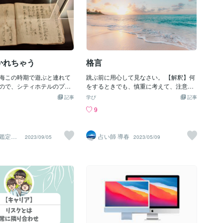
ただしい生活を送る私たち
個人情報を垂れ流しにして
みると見える景色や価値観がひっくり返
ます。 ２.取引先企業の実名記載によるリ
事の準備は「やるべきこ
今一度その利用について安
ると思います。これは絶対です。まあ書
スク 取引先企業の実名を職務経歴書に記
中でもかなりおざなりにさ
を点検してみてはいかがで
くまでが時間かかる...なんていう人がほ
載することには、次のようなリスクがあ
そのため、特に食品に関し
写真の投稿から自宅や個人
とんどでしょうがそれは言い訳です。厳
ります。 1. 信頼関係の喪失 取引先企業の
ものを探すことになりま
！？SNSは写真も気軽に投
しい発言ですがそう言い訳を作ってマイ
実名を記載することで、そこに記載され
高い食品を避け、加工され
、みんなとシェアして楽し
ナス発言している以上は何も成長はしま
た企業と応募者がこれまで勤務してきた
かれちゃう
格言
のまんまの食品を選ぶこと
意を持った利用者に利用さ
せんし、一生行動せず平凡に息絶える人
会社間でなんらかの取引があることが、
加を避ける最も簡単な
れもあります。スマートフ
生です。実際に行動し
応募先企業にわかります。 そのような取
海この時期で遊ぶと連れて
跳ぶ前に用心して見なさい。 【解釈】何
になり、位置情報を常にON
引があること自体、知られたくない企業
ので、シティホテルのプー
をするときでも、慎重に考えて、注意深
とで様々なサービスを受け
もあります。 特に、競合他社にとって新
いと言ってたら、「カネ、
く行動することが大切です。イソップ ギ
りました。しかし、写真な
記事
たな取引のチャンスや、既に取引があれ
学び
記事
ねん」というので、奥さん
リシャ寓話作家 出典「寓話」 梅個性(大
報を記録することができる
ば条件の見直しなど、応募書類に書かれ
9
「今すぐ生命保険を増額し
物)：https://coconala.com/blogs/272200
位置情報が付いた写真をSN
た内容がどのような形で使われるかわか
めた。8月9月は水辺に死者
5/228651 松個性(城) ：https://coconala.
てしまったことで自宅を特
りません。 2. 法的リスク 企業間の取引契
行かれちゃう旦那さんが海
com/blogs/2722005/228889 桜個性(人)
うこともあるそうです。位
約には、機密保持契約があらかじめ条件
来鑑定
占い師 導春
2023/09/05
2023/05/09
たら、保険料は増額だ。そ
：https://coconala.com/blogs/2722005/
 【移転
ず、写真には様々な情報が
に含まれていることが多く、職務経歴書
亡人。未確定のリスクに対
228829 リズム意味 ：https://coconala.c
。例えば、お散歩コースを
に企業名を記載することで違反する可能
いのコストを払えるか？そ
om/blogs/2722005/215858 １０００円ク
の背景から自宅が特定され
性があります。 違反した場合、法的措置
はサラリーマンのためにあ
ーポン：https://coconala.com/invite/B5Q
ります。また、ストーカー
を取られるリスクがあり、応募者自身の
こんな時のために。
XX3
で、制服や教科書、学校名
キャリアにも悪影響を及ぼす可能性があ
が映り込んでいたなんてこ
ります。 企業だけではなく、そこで働く
されたなんて被害もありま
社員にも厳しくコンプライアンスが求め
て映した写真でも、そばに
られる時代です。 退職したあとも、守秘
スや車のボディーなど反射
義務を守る責任があります。 これについ