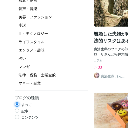
写真・動画
音声・音楽
美容・ファッション
小説
離婚した夫婦が
IT・テクノロジー
法的リスクはあ
ライフスタイル
廉清生織のブログの部
エンタメ・趣味
ローサさんと松井大輔
占い
驚いた方も多かったの
コラム
か？加藤ローサさんは
マンガ
22
った方がいいかなと思
法律・税務・士業全般
ですけど…」と切り出
廉清生織 れんせ
い さき
抜いていて 新しい私
マネー・副業
に生活は続けつつ ち
う形を変えて」と衝撃
山崎育三郎さんが「も
ブログの種類
で…」と応じると「そ
すべて
してて」と松井氏との
崎育三郎さんと井桁弘
記事
前に「初めて言っちゃ
コンテンツ
らかんと笑っていたの
ですがそこで疑問が・