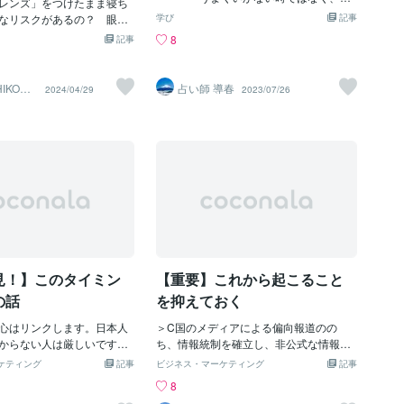
レンズ」をつけたまま寝ち
00円？ガチ？家賃手当もないに等しくこ
うまくいって
なリスクがあるの？ 眼科
学び
記事
れはまさしく搾取ですねw低賃金なのでS
いる時になされる トーマス・J・ワトソ
たワンデーや乱視用、カラ
8
記事
ESを辞める人ってめちゃくちゃ多いです
ン（IBM初代社長）梅個性(大物)：https://
まざまな種類のコンタクト
w現に自分にもめちゃめちゃ相談来ます
coconala.com/blogs/2722005/228651 松
していますが、正しく使用
ねー。私は５ヶ月でこの現状が耐えられ
個性(城) ：https://coconala.com/blogs/2
病気のリスクが高まる可能
IKO】
占い師 導春
2024/04/29
2023/07/26
なくてSESをやめましたw以上の理由か
722005/228889 桜個性(人) ：https://co
鑑定士
。例えば、コンタクトレン
ら、転職するか独立する人が圧倒的に多
conala.com/blogs/2722005/228829 リズ
けると、目に悪影響を及ぼ
いですから！でもプログラミング初心者
ム意味 ：https://coconala.com/blogs/27
いわれています。 もし
でも業界に入りやすいのはメリットです
22005/215858 １０００円クーポン：http
ンズをつけたまま寝てしま
ね！ちゃんといいところはあります！お
s://coconala.com/invite/B5QXX3
のような目の病気を引き起
すすめとしてはある程度、技術が身に付
るのでしょうか。眼科医の
いたらやめて転職するか独立するかのど
んに詳しくお聞きしまし
ちらかですねw長くいる理由は全くあり
ませんw結論：SESに入ってもいいが、
ンズを長時間装着し続ける
ある程度技術が身に付いたら、辞めるべ
ような影響を及ぼす可能性
しテスターの現場に配属されそうになっ
ょうか。また、コンタクト
たら、
見！】このタイミン
【重要】これから起こること
たまま寝てしまった場合は
さん「コンタク
の話
を抑えておく
日の装着時間が決められてい
は長い間装着し続けている
心はリンクします。日本人
＞C国のメディアによる偏向報道のの
負担がかかるからです。具
からない人は厳しいです。
ち、情報統制を確立し、非公式な情報チ
ンズで眼球を覆うことによ
意の切り取りであるのだろ
ャンネルを遮断させ世論を誘導する。 ＞
ケティング
記事
ビジネス・マーケティング
記事
できなくなったり、水分量
めての急激な物価高。そこ
そして、米などの同盟国よりもC国の方
8
します。そのため、コンタ
。冷めていく国民の心。今
が友好的であるとアピールをする。（ど