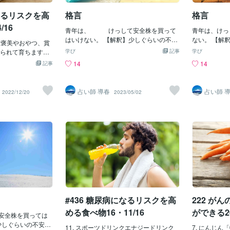
とめてみたのでこ
考法があるんです。 リスクがなかったら
な化学物質が
になるリスクを高
格言
格言
て同居した方がい
行動するのは簡単じゃないですか？「お
です。つまり
ているあなたのた
い、そんな方法あるわけないだろ？」っ
おやつとして
/16
青年は、 けっして安全株を買って
青年は、けっ
嬉しいです1. 再
て思ってしまったかもしれませんね。 で
食後のスイー
はいけない。 【解釈】少しぐらいの不安
ない。 【解
関する混乱離婚後
ご褒美やおやつ、賞
も、実際にあるんです。僕は、元々デブ
的には身体の
があっても、これだと思うものに将来を
ても、これだ
合、再婚していな
られて育ちます。
でコミュ障で自分に言い訳ばかりするよ
学び
記事
があるという
学び
賭けるべきです。コクトー フランスの詩
べきです。コ
」したと見なされ
、あらゆるイベン
うな人間でした。 何に対しても挑戦する
をゲットする
14
14
記事
人・作家 出典「牡鶏とアルルカン」 梅個
家 出典「牡
。ただし、一緒に
こうした子供時代
のが怖くて いつも人目を避けながら周り
ットする。 http
性(大物)：https://coconala.com/blogs/27
物)：https://c
て、以前の離婚条
からの食生活を形
を気にしてブルブル震えていたような時
光：クーポンコ
22005/228651 松個性(城) ：https://coc
5/228651 松個
財産分与、慰謝料
ます。大人になっ
代があったんです。でもいまは、この思
か：クーポン
占い師 導春
占い師 
2022/12/20
2023/05/02
onala.com/blogs/2722005/228889 桜個
com/blogs/
ことがあるかもし
お祝いや良い行い
考法を取り入れてリスクを怖がらずに い
与：クーポンコ
性(人) ：https://coconala.com/blogs/27
：https://co
分与への影響: 離婚
して使われること
ろんな事に挑戦できています。 おかげ
クーポンコード
22005/228829 リズム意味 ：https://coc
228829 リズム
ると、相手が「生
s.org.ukによると、
で、人生を楽しめております♪その一瞬
ポンコード→ 
onala.com/blogs/2722005/215858 １０
om/blogs/2
る場合、養育費や
確には分かっていま
でリスクをゼロにする 思考法とはどうす
コード→ 2⃣
００円クーポン：https://coconala.com/in
ーポン：https:/
が出る可能性があ
関連はないため、
ればいいか！！ 「知りたいですか？」今
s://coconala
vite/B5QXX3
XX3
偶者が「実質的に
ならないそうで
回、このブログを読んでくれている あな
か：https://co
」と主張する場合
尿病の原因になるか
たにだけ、その秘密をこっそり教えます
寿 花：https:/
同生活が元配偶者の
糖尿病の原因である
ね♪⭐1秒でリスクをゼロにする思考法と
387 導 春：h
婚後、再度一緒に
複雑な問題になっ
は？⭐その行動をすることで、起こりう
偶者に対する扶養
が糖尿病を発症させ
るであろう①ベストシナリオ ②ワースト
務に変更が生じる
が、加工ケーキや
シナリオ このふたつを作ることです。 た
#436 糖尿病になるリスクを高
222 が
本の民法では、再
指数の高い食品
とえば飛行機に乗って、
品よりも血糖値を
める食べ物16・11/16
ができる20
安全株を買っては
甘いものは血糖値
少しぐらいの不安が
に上昇させ、アン
11. スポーツドリンクエナジードリンク
7. にんじ