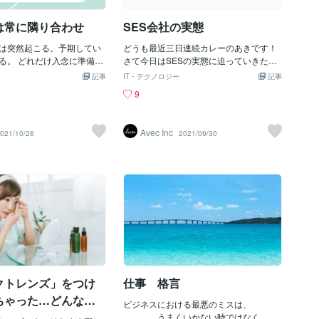
が映っていたなんてことも
ては、有名なソフトバンクから楽天へ転
。さらに、映画のような話
職された方の事例がありますね。 3. 採用
は常に隣り合わせ
SES会社の実態
映り込んだ駅名から自宅が
担当者の印象悪化 採
は突然起こる。予期してい
どうも最近三日連続カレーのあきです！
る。 どれだけ入念に準備し
さて今日はSESの実態に迫っていきたい
それは突然起こってしまう。
と思います。自分は元々SESに所属して
記事
IT・テクノロジー
記事
、動転する… 色んな後悔が
いたのですが、結論から言うとSESは入
9
 リスクとは常に隣り合わせ
社しやすいけど、入らない方がいいです
事だけでなく私生活において
w あくまで個人的な主観ですがwまず
ことを考えながら過ごしてき
SES会社は言い換えるとIT会社ではなく
Avec Inc
021/10/26
2021/09/30
スクを完璧に防ぐことはでき
人材会社ですwなぜなら自分の会社の社
身が電車内で倒れたときも、
員を他の会社に常駐させて売り上げを立
気持ちがしばらく抜けず、
てているところがほとんどだと思いま
乗る時はドキドキしてしま
す。中には自社開発も頑張っているよ！
当人は周りが想像する以上
ってところもありますが、実際SES会社
心細いと思うし、 この先もこ
のサービスで有名なサービスって思いつ
き合うので、 色々とよから
きますか？自分は知らないですねwなの
てしまうだろう。 だからと
で肉体労働の対価なので圧倒的にSESの
りが何もかも背負おうとする
社員に残る給料は必然的に低いです。そ
倒れてしまうかもしれない。
ういう構造なのでしょうがないです
ランスが本当に難しい。 妻
が、、実際３次請けとかザラですからね
、夫は何ができるか… 駆け
wちなみに社員だからボーナスは出ます
クトレンズ」をつけ
仕事 格言
いで、 何もないことを祈り
が、スズメの涙ほどらしいですw自分は
ちゃった…どんなリ
で色んなことを考えてしまい
５ヶ月でやめたので知りませんがw具体
ビジネスにおける最悪のミスは、
るの？ 眼科医に聞
例だと、、、１年目 0円２年目 100,0
うまくいかない時ではなく、