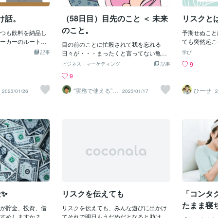
？誰が指示するの
のバランス リスク
「慣れ」があり、徐々に同じ物では満足
するものに顔
スするコインが見事に的中して会社は儲
のように作るの
とで、より大きな
出来なくなってしまうこ
あるそうです
かり経営者の報酬が高いのも成果報酬の
け話。
（58日目）目先のこと ＜ 未来
リスクと
で空で暴走してぶ
ます。リスクを管
ですが、瞳に
ようなもので結局そこに行きつくだった
している住
算されたリスクを
特定されてた
のこと。
つも飲料を納品し
ら、こっそり占星術師を飼って社長の給
予期せぬこと
可欠です。リスク
ーカーのルート営
料を上げましょう大手企業は大阿闍梨が
ても突然起こ
理解し、失敗を経
目の前のことに忙殺されて我を忘れる
ある時、『最近、
インド密教を駆使して揺るがない。フラ
ていても、 
とが、個人的な成
記事
日々が・・・まったくと言ってない亀岡
学び
してんすよ！』
イドチキンやコンビニを切り離すのも絶
焦る、戸惑う
道を開きます。 成
です。ヒマかよ！と思われるやもしれま
9
ビジネス・マーケティング
記事
みませんか？』
対占い師がついているはず。スポーツ用
頭をよぎる…
 経験値としての失敗
せんが、暇ではありません。たぶん。か
9
て言ってくる。な
品メーカーの切り離しはを2025年２月に
である。 仕
訓は、将来的な成功
と言って『あー忙しい』と言うワケでも
う思った俺は指定
やるそうだが、私は息をのんでなぜその
も、 そんな
ぞれの失敗を詳細
なく。時間は、「生まれてくるものじゃ
“実務で使える”改
ひーせ
2023/01/26
2023/01/17
2
るマンションの一
タイミングを知っているのかなとおもう
たけど、 リ
善パートナー／
いかなかったの
なくて作るもの。」そう思ってますか
かめきち
若い男女が４名ほ
のだった。ええですか？これから終わる
ない。 私自
善できるのかを理
ら。と言っても、「やりたいこと」へ充
しい・・・』俺の
産業は、若手のボーイズがダンスしてう
不安で心細い
。この分析から、
てる時間を上手に作れない時はストレス
覚は危険を感じ取
たをうたうグループサウンズとか女子高
未だに電車に
法が見えてきま
を感じます。うまくやれない自分に腹た
良い人”にみられた
生がエッチな衣装を着て大勢でダンスす
う。 だから
復力 失敗に直面し
つ。そんな時は、一息ついて、コーヒー
った。そうすると
るとかこれは終わっていく。どうせお母
に、 不安で
復し、前向きな姿
ブレイク。ホットのブレンドをホッとす
話」が出てくる。
さんがカラオケスナックを改築するとき
の気持ちと付
の鍵です。失敗を
るほど飲みながら、自分の未来を想像す
ウチには大手の資
に銀行から4千万円借りてそれを息子や娘
ぬことを考え
ンタルのタフネス
る。そんな晩は眠れなくなること間違い
『誰かを誘えば継
に稼いでおいでと2年くらいで返済するそ
いって、 周
来の挑戦に対して
なし。そう、それはカフェインのせい。
『続ければ安定し
んなスキームは終わりでだいたいカラオ
と、 周りも
とができるように
☆━━━━━━━━━━━━━━━━━
ーニラ、バニラ、
ケスナックにお客さん来ない。
その辺りのバ
け入れる環境の構築
━━☆さてさて。人間って目先のことば
言われるがまま入
が倒れたとき
✨
リスクを伝えても
「コンタ
ムの利用
かり目が行きがち。そう思いませんか？
った。そのあと会
つけた待ち合
しかし、大切なのはその先のことです。
たまま寝
しかし一切行かな
が貯金、投資、借
リスクを伝えても、みんな遊びに出かけ
つつ、 脳内
目先のことにばかり囚われていては結局
スクがあ
くさかった。そし
すめしますか？日
てそれで明日もうだめだとなると助けて
ました。