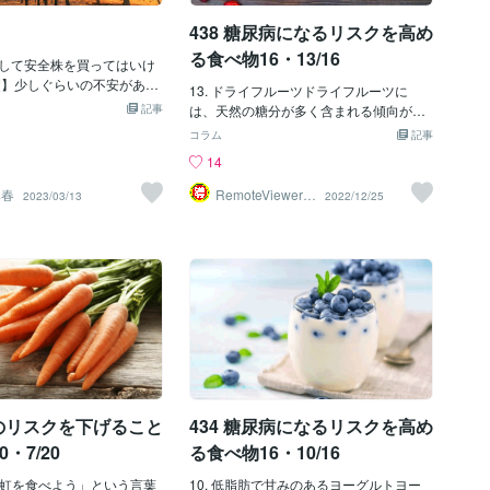
使われていることが多いの
どの甘い飲み物とは対照的に、確かにお
438 糖尿病になるリスクを高め
、缶詰のフルーツは適度に
すすめです。 しかし、濃縮果汁の中には
楽しむことができますが、
糖分を多く含むものがあり、血糖値を悪
る食べ物16・13/16
して安全株を買ってはいけ
ツとして常用すると、長期
化させ、太りやすくなる可能性があるこ
釈】少しぐらいの不安があっ
健康と幸福を害する可能性
とに留意する必要があります。純度10
13. ドライフルーツドライフルーツに
と思うものに将来を賭ける
ことです。1⃣ 割引クーポン
記事
0％、砂糖不使用のジュースを選ぶように
は、天然の糖分が多く含まれる傾向があ
クトー フランスの詩人・作
。 1000円割引クーポンをゲ
しましょう。また、市販のフルーツジュ
ります。ドライフルーツは水分が除去さ
コラム
記事
鶏とアルルカン」 梅個性(大
s://coconala.com/ 紫
ースのほとんどは、病原菌を除去して保
れているため、より小さなパッケージに
14
oconala.com/blogs/272200
ード→ H20WNK すず
存期間を延ばすために低温殺菌（通常は1
すべての糖分とカロリーが濃縮されてい
性(城) ：https://coconala.
コード→ NQGN1B 導
00℃以下）されていますが、その結果、
ます。 クランベリー、ブルーベリー、チ
導春
RemoteViewer導
2023/03/13
2022/12/25
2722005/228889 桜個性(人)
与✅
ード→ KR68BV 導 春：
特定の栄養素の濃度が低くなっている可
ェリー、イチゴ、マンゴーなど、多くの
conala.com/blogs/2722005/
→ B5QXX3 寿 花：クー
能性があります。ですから、自分でジュ
果物は乾燥させる前に甘味料（ショ糖シ
意味 ：https://coconala.c
DA92VV え ま：クーポン
ースを搾るのが一番です。1⃣ 割引クーポ
ロップなど）を加えているため、ドライ
722005/215858 １０００円ク
 申し込む 紫 光：http
ンをゲットする。 1000円割引クーポンを
フルーツは新鮮な果物の栄養価をほとん
/coconala.com/invite/B5Q
.com/users/3566974 すず
ゲットする。 https://coconala.com/ 紫
ど保っていますが、カロリーやグルコー
conala.com/users/3162848
光：クーポンコード→ H20WNK すず
スとフルクトースの両方を含む糖分が非
/coconala.com/users/3331
か：クーポンコード→ NQGN1B 導
常に高くなります。 ドライフルーツには
tt
与：クーポンコード→ KR68BV 導 春：
食物繊維や多くの栄養素が含まれている
クーポンコード→ B5QXX3 寿 花：クー
ため、おやつに適していますが、適度な
ポンコード→ DA92VV え ま：クーポン
量を食べるようにしましょう。ただし、
コード→ 2⃣ 申し込む
適度な量を守り、食べる頻度には気をつ
んのリスクを下げること
434 糖尿病になるリスクを高め
けましょう。レーズン1個（1オンス）の
カロリーは84kcalで、そのほとんどが糖
・7/20
る食べ物16・10/16
分によるものです。ドライフルーツは甘
ん「虹を食べよう」という言葉
くてエネルギーが豊富なため、一度に大
10. 低脂肪で甘みのあるヨーグルトヨー