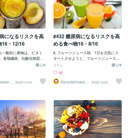
糖尿病になるリスクを高
#432 糖尿病になるリスクを高
6・12/16
める食べ物16・8/16
ーツ缶一般的に果物は、ビタミ
8. フルーツジュース朝、1日を元気にス
、食物繊維、抗酸化物質、
タートさせようと、フルーツジュースに
を豊富に含んでいます。た
手を伸ばすことが多いのではないでしょ
記事
コラム
記事
缶詰の果物を食べる場合
うか。フルーツジュースには「フルー
16
えられていないことを確認
ツ」という言葉が含まれているため、私
ロップではなく、自然なジ
たちはしばしばそれを健康的だと想像し
iewer導
RemoteViewer導
2022/12/25
2022/12/22
与✅
にされたものを選びましょ
ます。しかし、正しい飲み方を選ぶこと
果物や野菜は、時間がないと
で、不快な副作用を避け、症状を管理
良さそうですが、缶詰の果
し、健康的な体重を維持することができ
糖分が含まれており、栄養
るのです。 フルーツジュースには、ジュ
物よりずっと低くなってい
ースにする過程で分解されない重要な微
のままの缶詰の梨はカップ
量栄養素、特にビタミンやミネラルが多
ロリー、糖分は12グラムにな
く含まれていることがあり、特に丸ごと
の果物は、甘味料によって
の果物からブレンドされたものはその傾
れていることが多いからで
向が顕著です。砂糖の入っていないフレ
、缶詰には保存料として有毒
ッシュなフルーツジュースは、ソーダな