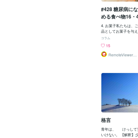
いのかな？って思いま
#428 糖尿病
れから離婚を考えてい
いのかどうなのか迷っ
める食べ物16・4
めに参考になりましたら
婚と離婚の取り決めに
4. お菓子私たちは、
に再び一緒に暮らす場
品としてお菓子を与え
い限り、法的に「再婚
誕生日や出産祝いなど
コラム
るわけではありません
トにお菓子が登場し、
15
住み続けることによっ
の習慣が大人になって
件（例えば、養育費、
成することがよくあり
RemoteViewer導
与✅
など）に影響を与える
てからも、甘いものは
れません養育費や財産
をしたときのご褒美と
後に再度一緒に生活す
があります。 Diabete
活の共同」と見なされ
1型糖尿病の原因は正
財産分与の条件に影響
せんが、生活習慣との
ります。例えば、元配
砂糖が直接の原因には
婚姻関係が続いている
す。砂糖が直接2型糖
が考えられます2. 共
どうかは、砂糖が2型
権利に影響する場合離
体重増加を促すため、
住むことによって元配
ています。 甘いもの
義務や、他の財政的義
るわけではありません
格言
可能性があります。日
クッキーのような血糖
婚や生活の共同を行う
は、血糖指数の低い食
青年は、 けっして
急激に上昇させます。
いけない。 【解釈】
とインスリン値を急激