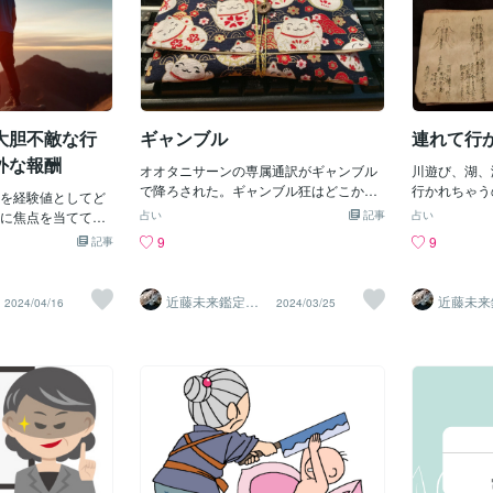
特に重要です。ま
も地球人じゃなく
クーポンコード→ H20WNK すずか：ク
らない。 それどころか、むしろ下がって
あります。慌
が、うっかり
ることで、特に体
をこういう風にし
ーポンコード→ NQGN1B 導 与：クー
いく。 それでは、なかなか仕事に対する
にとって、食
いることも。
ます。1⃣ 割引クー
国だとは思わない
ポンコード→ KR68BV 導 春：クーポン
モチベーションは上がりませんね。 この
と」リストの
全性やリスク
000円割引クーポン
く辛いことになる
コード→ B5QXX3 寿 花：クーポンコー
モチベーションを上げるためにも、頑張
れています。
しょうか。・
oconala.com/
空飛ぶ車の免許は？
ド→ DA92VV え ま：クーポンコード→
った自分へのご褒美が必要になっていま
ては、手軽な
が特定される
→ H20WNK す
「陸上用と水上用
2⃣ 申し込
す。 「自分へのご褒美」という言葉。 雑
す。加工度の
稿できるので
大胆不敵な行
ギャンブル
連れて行
れ」と煩い、「空
誌やインターネット、テレビでも取り上
ていない、そ
める反面、悪
取れ取らせるの
げられており、あなたも一度は目にした
が、砂糖の添
れてしまう恐
外な報酬
オオタニサーンの専属通訳がギャンブル
川遊び、湖、
つも３つも取った
ことがあるでしょう。 小さなものであれ
ォンが高性能
で降ろされた。ギャンブル狂はどこから
行かれちゃう
煽り運転暴走車、
を経験値としてど
ば、コンビニのスイーツから始まり、大
にしておくこ
いってもギャンブル狂だ。私の父は会社
ルで遊びなさ
、ルール無用の人
に焦点を当ててい
きなものではブランドのバックや服、海
占い
記事
れるようにな
占い
を経営していましたが、ギャンブル好き
なんぼかかる
ラブルを起こして
全な道を歩むこと
外旅行などがあります。 しかし、この自
どにも位置情
9
9
記事
だったため、私はその道を選ばず占星術
に大きな声で
締まらず厳しい罰
らすかもしれませ
分へのご褒美には、意外な落とし穴があ
ことで、その
師になり、不確実性を排除して安全な道
なさい」と勧
か？科すのか？科
新的な成功を妨げ
ることをご存知でしょうか。 自分へのご
Sへアップし
を選ぶことにしました。量子論や量子統
がいて連れて
にもならず悪化し
以下の解説とアド
褒美の裏側には「頑張った自分を褒めて
定されたとい
近藤未来鑑定
近藤未
2024/04/16
2024/03/25
計力学、行列計算が好きで、石橋を叩い
に行こうとし
近藤 光 【移転
近藤 光
はそれが空になっ
メッセージを理解
ほしい」という欲求が潜んでいます。 ２.
置情報に限ら
済】
済】
て渡るタイプです。私の愛読書はフラン
して憧れの未
見て見ぬふりしで
への道筋に活かす
意外な落とし穴とは 自分へのご褒美は、
記録されます
ク・ナイトの「Risk, Uncertainty and Pro
してどのくら
って周りに被害損
を恐れない文化の
頑張った自分をねぎらい、次も頑張ろう
投稿した写真
fit」です。統計と確率論を利用して利益
こ。生命保険
も注意もせず、何で
 失敗は、単なる結
という「やる気」を引き出す効果があり
るケースがあ
を導き出す方法を好み、星占いを用いて
るリスク商品
かしてどん々買い
長の機会です。こ
ます。 しかし、その一方で問題もありま
被害のケース
時代の変化を予測し、どの事業をやめ、
導も出来ないおバ
ジティブなものと
す。 それは、ご褒美が無いと頑張れない
が入ったもの
どの事業を始めるかを決定しています。
見えない。 更に空
ずに新しい挑戦を
ということ。 ご褒美欲しさに頑張るわけ
とで待ち伏せ
右行くのか左行くのはギャンブラーだっ
いし、米軍の空域
ます。失敗は知識
ですから、ご褒美が無ければ頑張れなく
す。顔を隠し
たらコインを投げますが、我々は占星術
があり、そこに侵
ロセスを促進しま
なってしまいます。 そして、人間には
あった窓ガラ
で決めています。そうして、経営者のト