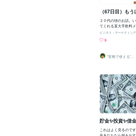
入したらどうするのか
す。2. リスクと報酬
か？今度は管制塔を山
を恐れずに行動するこ
（67日目）もう
か？ 水上でこの有様
報酬を得る機会が増え
つかって、普通に生活
理する方法を学び、計
２０代の頃のお話。い
取ることが、成長に不
てくれる某大手飲料メ
を取ることの重要性を
業の兄ちゃんがいた。
験として受け入れるこ
ビジネス・マーケティング
収入増やすために副業
長や職業的な成功への
9
『よかったら話聞いて
功への失敗の活用3.
と、目をキラキラさせ
失敗から得られる教
んか面白そうやん♪そ
の礎となります。それ
“実務で使える”改
された先に赴いた。あ
善パートナー／
に分析し、何がうまく
かめきち
室だったが、そこには
か、次にどのように改
どいた。『明らかに怪
解することが重要です
直感は冴えた。俺の嗅
より効果的な戦略や方
った。だがしかし、”
す。4. 失敗からの回
い俺はその場にとどま
た後にいかに迅速に回
あれよあれよと「儲け
勢を保つかが、成功へ
ここほれわんわん。『
乗り越えることで、メ
本が入ってて・・・』
と柔軟性が育まれ、未
続的に収入が・・・』
より強く立ち向かうこ
た高収入が・・・』バ
なります。 失敗を受
高収入〜♪で、なんか
貯金✨投資✨借金
5. サポートシステ
会金（５０００円）払
合に何回も誘われたが
これはよく見るのです
かった。なにより面倒
金あなたなら何をおす