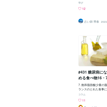
あっても、これだと思
ドロゲン分泌の増加、
学び
けるべきです。コクト
を引き起こし、これら
12
人・作家 出典「牡鶏
の悪化に関与していま
性(大物)：https://cocon
飲み物を過剰に摂取す
22005/228651 松個性(
血糖値の問題、心臓病
占い師 導春
2023
onala.com/blogs/27
ど、危険な状態になる
性(人) ：https://cocon
す。このような理由か
22005/228829 リズム
できる限り控えましょ
onala.com/blogs/27
尿病と診断されている
００円クーポン：https://
甘いものの摂取量を管
vite/B5QXX3
です。甘いものは炭水
幅に増やし、血糖値を
があります。精製され
キビやテンサイから糖
に加工されたものです
は、お菓子と同様、味
#431 糖尿病
ているため、最も悪い
す。お菓子も
める食べ物16・7
7. 飽和脂肪酸少量の
ランスのとれた食事に
す。脂肪は、体内で作
コラム
必須脂肪酸の供給源で
11
D、Eは脂溶性で、脂
吸収されません。 食