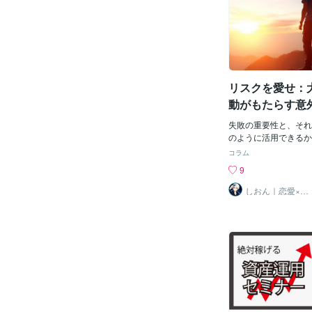
るだけ低く保つために
ら、途中で帰ってきて
た、運動と組み合わせ
て火星人です。 地球
重を減らすことができ
て、火星に逃げたら天
ポンをゲットする。 1
方がいい、もっとひど
をゲットする。 https://c
と思うけど・・・ 
紫 光：クーポンコード
水陸両用車ですら、
リスクを愛せ：
ず
のライセンス免許を取
中用と陸上用」免許を
動がもたらす意
か？ そんな免許を２
ところで、陸の逆走・
失敗の重要性と、それ
川海の暴走水上バイク
のように活用できるか
間が増えて至る所でト
ます。失敗を避けて安
コラム
いるが、ちゃんと取り
は、一見安心感をもた
9
則もあるのか？ないの
んが、個人の成長や革
さないのか？で、抑止
る可能性があります。
しおん｜恋愛×戦
略設計
ていくようだが、今度
バイスを通じて、この
たらどうするのか？ 
し、自身の成長と成功
放置し、当人が酷くな
方法を探ります。失敗
害を与えても、𠮟り
醸成1. 失敗の再定義
も言うことをきき甘や
果ではなく、学びと成
与え悪化させている指
の視点から、失敗をポ
カな過保護親にしか
捉え直すことで、恐れ
中だと標識は置けな
受け入れることができ
空中権取っている地域
の獲得と自己改善のプ