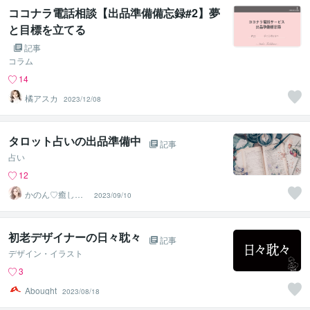
ココナラ電話相談【出品準備備忘録#2】夢
と目標を立てる
記事
コラム
14
橘アスカ
2023/12/08
タロット占いの出品準備中
記事
占い
12
かのん♡癒しの
2023/09/10
お部屋
初老デザイナーの日々耽々
記事
デザイン・イラスト
3
Abought
2023/08/18