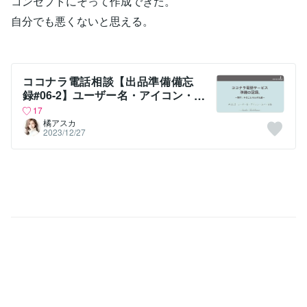
コンセプトにそって作成できた。
自分でも悪くないと思える。
ココナラ電話相談【出品準備備忘
録#06-2】ユーザー名・アイコン・
カバー画像
17
橘アスカ
2023/12/27