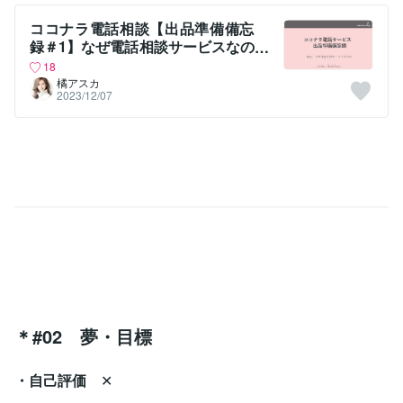
ココナラ電話相談【出品準備備忘
録＃1】なぜ電話相談サービスなの
か？
18
橘アスカ
2023/12/07
＊#02 夢・目標
・自己評価
✕