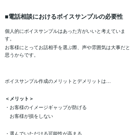
■電話相談におけるボイスサンプルの必要性
個人的にボイスサンプルはあった方がいいと考えていま
す。
お客様にとってお話相手を選ぶ際、声や雰囲気は大事だと
思うからです。
ボイスサンプル作成のメリットとデメリットは…
＜メリット＞
・お客様のイメージギャップが防げる
お客様が損をしない
・選んでいただける可能性が高まる