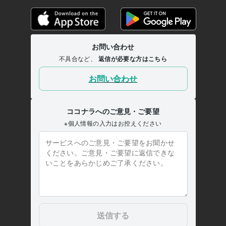
得意分野
悩み相談・カウンセリング
〝雑談〟でつながる、心地よい寄り道
光
なき闇にいるような深いお悩み相談
経験と共感、病気と向き合うお
悩み
HSP：敏感な心、持ち寄ってあったまろ？
空想の魔法で、今日
はワクワクの時間
眠れぬ夜をふたりお散歩、夜更けのお喋り
人生の
大半〝仕事時間〟をあなたらしく
アイデア出し：自ら選ぶ〝あなた
だけの道〟
私の失敗を恋愛成就・充実の肥やしにどうぞ
モラルやル
ールを越えた人の本能のお話
お話相手
雑談
お悩み
絶対の味方
仕事
恋愛
人生
病気
孤独
応援団
Web制作・HP作成・EC構築
ココナラ電話相談用サムネイル制作
コ
コナラアイコン制作
ココナラヘッダー画像制作
ココナラ
電話相談
サムネイル
アイコン
ヘッダー
キャッチコピー
学歴
某美術大学
2003年3月 ~ 2006年2月
某大手予備校
2002年3月 ~ 2003年2月
某公立高等学校
1999年3月 ~ 2002年2月
某公立中学校
1996年3月 ~ 1999年2月