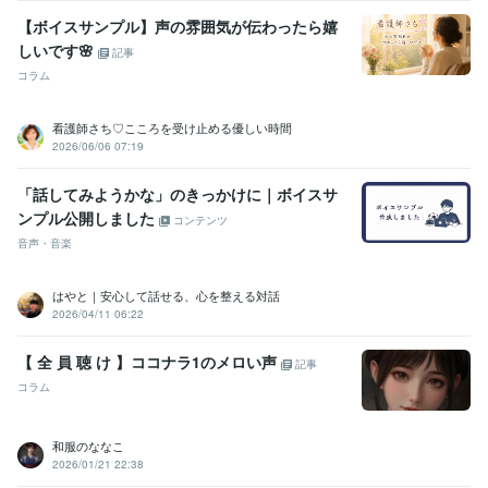
【結婚・離婚】夫兼親友の喪失
2011年7月 ~ 2014年7月
【ボイスサンプル】声の雰囲気が伝わったら嬉
しいです🌸
記事
受賞歴
コラム
【生誕】髪の毛モッサモサで生まれたそうです。
【保育園】午睡か
ら目覚めず、寝言の激しい園児でした。
【小学校】身長が一番伸び
て表彰されるも内訳は全て座高でした。
【中学校】入院時、贈られ
看護師さち♡こころを受け止める優しい時間
た千羽鶴を一番折ったのは私でした。
【高校】タッパがあるので暴
2026/06/06 07:19
走族スカウトが多かったです。
【予備校】スクール内で飛び抜けて
頭が悪かったのは私です。
【大学】また学部で一番絵が下手くそで
「話してみようかな」のきっかけに｜ボイスサ
した（こればっか）。
【仕事】失敗番長の座だけは誰にも譲ったこ
ンプル公開しました
コンテンツ
とがありません。
【ココナラ】電話相談、はじめて心底よかったで
音声・音楽
す...。
資格・検定
はやと｜安心して話せる、心を整える対話
秘書技能検定2級
取得年 : 2006年
2026/04/11 06:22
日商簿記検定2級
取得年 : 2006年
販売士
取得年 : 2006年
【 全 員 聴 け 】ココナラ1のメロい声
記事
色彩検定1級
取得年 : 2010年
コラム
電卓技能検定
取得年 : 2006年
ビジネス実務マナー検定（実務検定）
取得年 : 2008年
マイクロソフト オフィス スペシャリスト（MOS）
取得年 : 2006年
和服のななこ
2026/01/21 22:38
プログラミング言語・フレームワーク