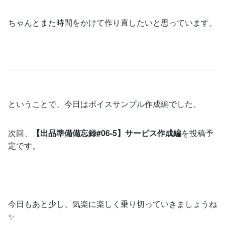
ちゃんとまた時間をかけて作り直したいと思っています。
ということで、今日はボイスサンプル作成編でした。
次回、
【出品準備備忘録#06-5】サービス作成編
を投稿予
定です。
今日もあと少し、気楽に楽しく乗り切っていきましょうね
✨