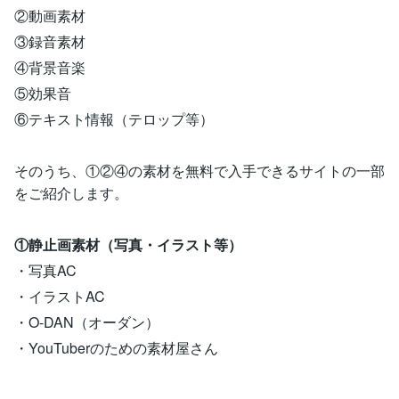
②動画素材
③録音素材
④背景音楽
⑤効果音
⑥テキスト情報（テロップ等）
そのうち、①②④の素材を無料で入手できるサイトの一部
をご紹介します。
①静止画素材（写真・イラスト等）
・写真AC
・イラストAC
・O-DAN（オーダン）
・YouTuberのための素材屋さん