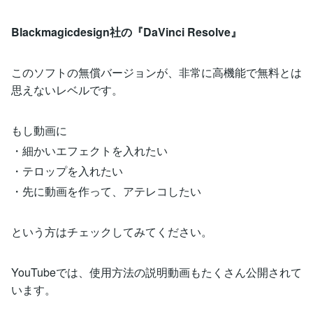
Blackmagicdesign社の『DaVinci Resolve』
このソフトの無償バージョンが、非常に高機能で無料とは
思えないレベルです。
もし動画に
・細かいエフェクトを入れたい
・テロップを入れたい
・先に動画を作って、アテレコしたい
という方はチェックしてみてください。
YouTubeでは、使用方法の説明動画もたくさん公開されて
います。