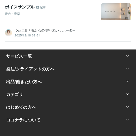
HTML:20年
ボイスサンプル
記事
音声・音楽
ビジネス・クリエイティブツール
Adobe Illustrator:20年
Adobe Photoshop:20年
Adobe InDesign:13年
Adobe Fresco:0年
Adobe Premiere Pro:4年
DaVinci Resolve:2年
つたえみ＊魂と心の 寄り添いサポーター
PowerPoint:20年
Excel:20年
Word:20年
WordPress:12年
2025/12/18 02:51
CLIP STUDIO PAINT:5年
ChatGPT:1年
その他ツール
【肯定】あなたとあなたの価値観を尊重します。:25年
【人好き】あなたとすぐに打ち解けます✿:25年
【共感】あなたの代わりに泣いたり笑ったりしがち。:25年
【秘密厳守】誰かに話したい秘密、絶対に守ります。:20年
【褒める・認める】あなたはとっても素晴らしいです。:30年
【傾聴】お話からあなたの心を察して側にいたい。:17年
【表現力】反応が大きく驚かせてしまうかも。:30年
【感情記憶】あなたの気持ち、ちゃんと覚えています。:30年
【HSS型HSE】繊細なのに刺激が欲しい…葛藤謳歌:40年
【難病】種々闘病経験。不安な時、一緒にいましょう。:40年
無類のおせっかい〝誰かのために動く〟下手の横好き。:30年
人との時間を愛しすぎています。:40年
孤独もまた愛しすぎています。:40年