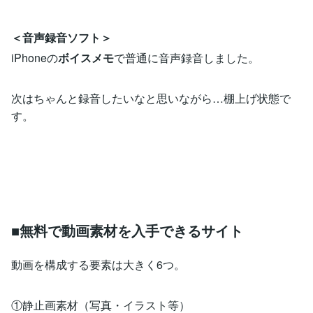
＜音声録音ソフト＞
iPhoneの
ボイスメモ
で普通に音声録音しました。
次はちゃんと録音したいなと思いながら…棚上げ状態で
す。
■無料で動画素材を入手できるサイト
動画を構成する要素は大きく6つ。
①静止画素材（写真・イラスト等）