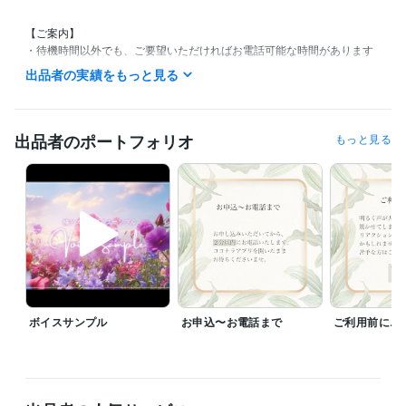
【ご案内】

・待機時間以外でも、ご要望いただければお電話可能な時間があります

　お気軽にサービスページ「出品者への質問」からご連絡ください✨

出品者の実績をもっと見る
　※通常DMの場合、確認が遅くなることがございます

•メッセージへの返信は、可能な限り早くいたします(最大12時間）

　※金・土・日曜日は返信に遅れが出る場合がございます

出品者のポートフォリオ
もっと見る
◌◍┈┈┈┈┈┈┈┈┈┈┈┈┈┈┈┈┈┈⿻*.·

最近、田舎暮らし・畑づくりの関連情報に目がありません

比較的自然豊かな土地に生まれて、それが嫌で都会に出たのに、また田
舎に憧れている

田舎に行けばまた同様に都会を眩しく思うんでしょうね

たぶん繰り返し

とりあえず憧れたうちのいくつかは、少しずつやってみます✨

ボイスサンプル
お申込〜お電話まで
ご利用前に…
畑はすぐには難しいので、まずはシミュレーションゲームから

後年の楽しみ、大事にとっておきます

どんな時も、あなたと過ごす時間があったらそれだけで幸せいっぱい
