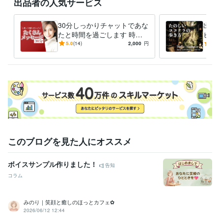
出品者の人気サービス
一緒に笑ったり、落ち込んだりしながら...

あなたのお話をうかがう時間を楽しみにしています✨

30分しっかりチャットであな
出品
今日も一日、楽しく、気楽に、よくない時には現状維持で…乗り切って
たと時間を過ごします 時間
ビデ
いきましょう✨
いっぱい集中✨言葉であなた
コナ
5.0
(14)
2,000
円
5.0
を包み込みます♪
チャ
経験職種
ーう
マーケティング / ブランディング
経験年数 : 16年
経営・マネジメント / 経営者・CEO・COO
経営・マネジメント / 経営企画・経営戦略
経験年数 : 16年
人事 / 人材開発・人材育成・研修
経験年数 : 17年
ライフスタイル・その他 / カウンセラー・コーチ
経験年数 : 15年
職歴
企業向けコンサル会社
2024年9月 ~ 現在
このブログを見た人にオススメ
ココナラ電話相談
2023年11月 ~ 現在
大手携帯キャリア
2006年3月 ~ 2011年7月
美容・外食事業
2011年10月 ~ 現在
ボイスサンプル作りました！
告知
【難病】三度死にかける
1983年11月 ~ 現在
コラム
【病気】健康渇望の人生
1983年11月 ~ 現在
【自己理解】リワークプログラム
2012年3月 ~ 2014年7月
【恋愛】自然体のパートナー
2017年11月 ~ 現在
みのり｜笑顔と癒しのほっとカフェ✿
【猫との暮らし】しなやな生き方の師
2021年5月 ~ 現在
2026/06/12 12:44
【お家購入】念願、一国一城の主
2015年8月 ~ 現在