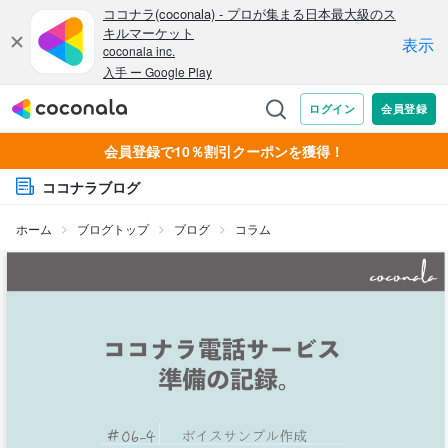
会員登録で10％割引クーポンを獲得！
ココナラブログ
ホーム
ブログトップ
ブログ
コラム