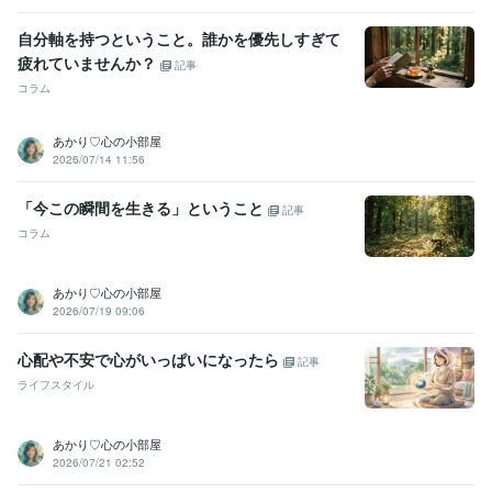
走族スカウトが多かったです。
【予備校】スクール内で飛び抜けて
頭が悪かったのは私です。
【大学】また学部で一番絵が下手くそで
自分軸を持つということ。誰かを優先しすぎて
した（こればっか）。
【仕事】失敗番長の座だけは誰にも譲ったこ
疲れていませんか？
記事
とがありません。
【ココナラ】電話相談、はじめて心底よかったで
コラム
す...。
資格・検定
あかり♡心の小部屋
秘書技能検定2級
取得年 : 2006年
2026/07/14 11:56
日商簿記検定2級
取得年 : 2006年
販売士
取得年 : 2006年
「今この瞬間を生きる」ということ
記事
色彩検定1級
取得年 : 2010年
コラム
電卓技能検定
取得年 : 2006年
ビジネス実務マナー検定（実務検定）
取得年 : 2008年
マイクロソフト オフィス スペシャリスト（MOS）
取得年 : 2006年
あかり♡心の小部屋
2026/07/19 09:06
プログラミング言語・フレームワーク
HTML:20年
心配や不安で心がいっぱいになったら
記事
ライフスタイル
ビジネス・クリエイティブツール
Adobe Illustrator:20年
Adobe Photoshop:20年
Adobe InDesign:13年
Adobe Fresco:0年
Adobe Premiere Pro:4年
DaVinci Resolve:2年
あかり♡心の小部屋
PowerPoint:20年
Excel:20年
Word:20年
WordPress:12年
2026/07/21 02:52
CLIP STUDIO PAINT:5年
ChatGPT:1年