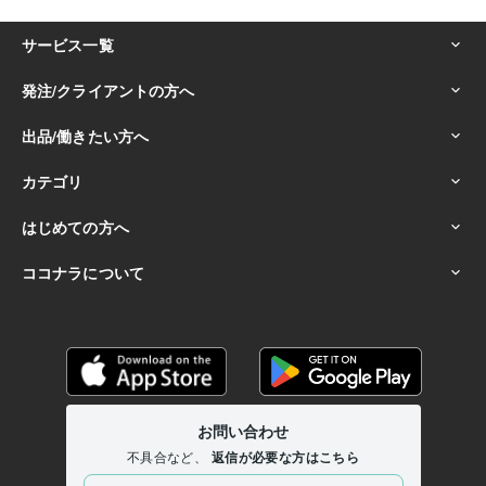
その他ツール
【肯定】あなたとあなたの価値観を尊重します。:25年
【人好き】あなたとすぐに打ち解けます✿:25年
【共感】あなたの代わりに泣いたり笑ったりしがち。:25年
【秘密厳守】誰かに話したい秘密、絶対に守ります。:20年
【褒める・認める】あなたはとっても素晴らしいです。:30年
【傾聴】お話からあなたの心を察して側にいたい。:17年
【表現力】反応が大きく驚かせてしまうかも。:30年
【感情記憶】あなたの気持ち、ちゃんと覚えています。:30年
【HSS型HSE】繊細なのに刺激が欲しい…葛藤謳歌:40年
【難病】種々闘病経験。不安な時、一緒にいましょう。:40年
無類のおせっかい〝誰かのために動く〟下手の横好き。:30年
人との時間を愛しすぎています。:40年
孤独もまた愛しすぎています。:40年
得意分野
悩み相談・カウンセリング
〝雑談〟でつながる、心地よい寄り道
光
なき闇にいるような深いお悩み相談
経験と共感、病気と向き合うお
悩み
HSP：敏感な心、持ち寄ってあったまろ？
空想の魔法で、今日
はワクワクの時間
眠れぬ夜をふたりお散歩、夜更けのお喋り
人生の
大半〝仕事時間〟をあなたらしく
アイデア出し：自ら選ぶ〝あなた
だけの道〟
私の失敗を恋愛成就・充実の肥やしにどうぞ
モラルやル