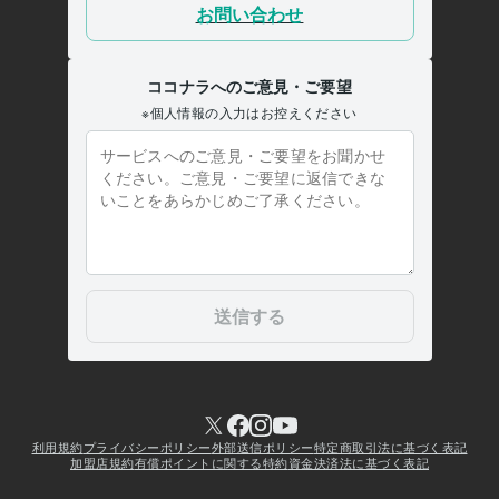
ールを越えた人の本能のお話
お話相手
雑談
お悩み
絶対の味方
仕事
恋愛
人生
病気
孤独
応援団
Web制作・HP作成・EC構築
ココナラ電話相談用サムネイル制作
コ
コナラアイコン制作
ココナラヘッダー画像制作
ココナラ
電話相談
サムネイル
アイコン
ヘッダー
キャッチコピー
学歴
某美術大学
2003年3月 ~ 2006年2月
某大手予備校
2002年3月 ~ 2003年2月
某公立高等学校
1999年3月 ~ 2002年2月
某公立中学校
1996年3月 ~ 1999年2月