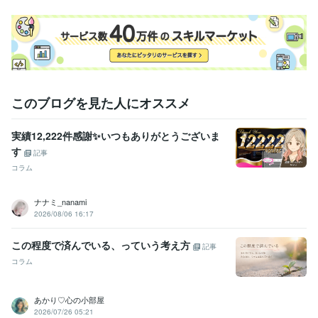
経営・マネジメント / 経営者・CEO・COO
経営・マネジメント / 経営企画・経営戦略
経験年数 : 16年
人事 / 人材開発・人材育成・研修
経験年数 : 17年
ライフスタイル・その他 / カウンセラー・コーチ
経験年数 : 15年
職歴
企業向けコンサル会社
2024年9月 ~ 現在
このブログを見た人にオススメ
ココナラ電話相談
2023年11月 ~ 現在
大手携帯キャリア
2006年3月 ~ 2011年7月
美容・外食事業
2011年10月 ~ 現在
実績12,222件感謝✨いつもありがとうございま
【難病】三度死にかける
1983年11月 ~ 現在
す
記事
【病気】健康渇望の人生
1983年11月 ~ 現在
コラム
【自己理解】リワークプログラム
2012年3月 ~ 2014年7月
【恋愛】自然体のパートナー
2017年11月 ~ 現在
【猫との暮らし】しなやな生き方の師
2021年5月 ~ 現在
ナナミ_nanami
【お家購入】念願、一国一城の主
2015年8月 ~ 現在
2026/08/06 16:17
【結婚・離婚】夫兼親友の喪失
2011年7月 ~ 2014年7月
この程度で済んでいる、っていう考え方
記事
受賞歴
コラム
【生誕】髪の毛モッサモサで生まれたそうです。
【保育園】午睡か
ら目覚めず、寝言の激しい園児でした。
【小学校】身長が一番伸び
て表彰されるも内訳は全て座高でした。
【中学校】入院時、贈られ
あかり♡心の小部屋
た千羽鶴を一番折ったのは私でした。
【高校】タッパがあるので暴
2026/07/26 05:21