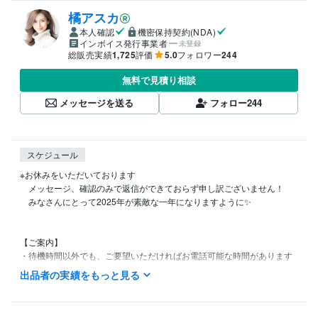
橘アスカ
本人確認
機密保持契約(NDA)
インボイス発行事業者
未登録
総販売実績
1,725
評価
5.0
フォロワー
244
無料で見積り相談
メッセージを送る
フォロー
244
スケジュール
※お休みをいただいております

　メッセージ、確認のみで返信ができておらず申し訳ございません！

　みなさんにとって2025年が素敵な一年になりますように✨️

【ご案内】

・待機時間以外でも、ご要望いただければお電話可能な時間があります

　お気軽にサービスページ「出品者への質問」からご連絡ください✨

出品者の実績をもっと見る
　※通常DMの場合、確認が遅くなることがございます

•メッセージへの返信は、可能な限り早くいたします(最大12時間）

　※金・土・日曜日は返信に遅れが出る場合がございます
