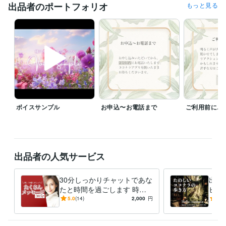
出品者のポートフォリオ
もっと見る
◌◍┈┈┈┈┈┈┈┈┈┈┈┈┈┈┈┈┈┈⿻*.·

最近、田舎暮らし・畑づくりの関連情報に目がありません

比較的自然豊かな土地に生まれて、それが嫌で都会に出たのに、また田
舎に憧れている

田舎に行けばまた同様に都会を眩しく思うんでしょうね

たぶん繰り返し

とりあえず憧れたうちのいくつかは、少しずつやってみます✨

ボイスサンプル
お申込〜お電話まで
ご利用前に…
畑はすぐには難しいので、まずはシミュレーションゲームから

後年の楽しみ、大事にとっておきます

どんな時も、あなたと過ごす時間があったらそれだけで幸せいっぱい

出品者の人気サービス
一緒に笑ったり、落ち込んだりしながら...

あなたのお話をうかがう時間を楽しみにしています✨

30分しっかりチャットであな
出品
今日も一日、楽しく、気楽に、よくない時には現状維持で…乗り切って
たと時間を過ごします 時間
ビデ
いきましょう✨
いっぱい集中✨言葉であなた
コナ
5.0
(14)
2,000
円
5.0
を包み込みます♪
チャ
経験職種
ーう
マーケティング / ブランディング
経験年数 : 16年