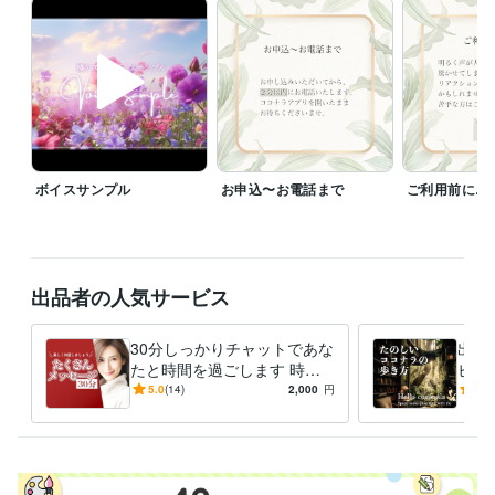
最近、田舎暮らし・畑づくりの関連情報に目がありません

比較的自然豊かな土地に生まれて、それが嫌で都会に出たのに、また田
舎に憧れている

田舎に行けばまた同様に都会を眩しく思うんでしょうね

たぶん繰り返し

とりあえず憧れたうちのいくつかは、少しずつやってみます✨

ボイスサンプル
お申込〜お電話まで
ご利用前に…
畑はすぐには難しいので、まずはシミュレーションゲームから

後年の楽しみ、大事にとっておきます

どんな時も、あなたと過ごす時間があったらそれだけで幸せいっぱい

出品者の人気サービス
一緒に笑ったり、落ち込んだりしながら...

あなたのお話をうかがう時間を楽しみにしています✨

30分しっかりチャットであな
出品
今日も一日、楽しく、気楽に、よくない時には現状維持で…乗り切って
たと時間を過ごします 時間
ビデ
いきましょう✨
いっぱい集中✨言葉であなた
コナ
5.0
(14)
2,000
円
5.0
を包み込みます♪
チャ
経験職種
ーう
マーケティング / ブランディング
経験年数 : 16年
経営・マネジメント / 経営者・CEO・COO
経営・マネジメント / 経営企画・経営戦略
経験年数 : 16年