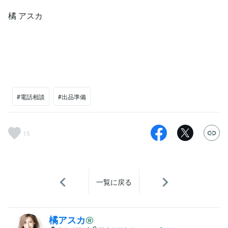
橘 アスカ
#電話相談
#出品準備
15
一覧に戻る
橘アスカ