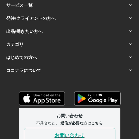
【肯定】あなたとあなたの価値観を尊重します。:25年
【人好き】あなたとすぐに打ち解けます✿:25年
【共感】あなたの代わりに泣いたり笑ったりしがち。:25年
【秘密厳守】誰かに話したい秘密、絶対に守ります。:20年
【褒める・認める】あなたはとっても素晴らしいです。:30年
【傾聴】お話からあなたの心を察して側にいたい。:17年
【表現力】反応が大きく驚かせてしまうかも。:30年
【感情記憶】あなたの気持ち、ちゃんと覚えています。:30年
【HSS型HSE】繊細なのに刺激が欲しい…葛藤謳歌:40年
【難病】種々闘病経験。不安な時、一緒にいましょう。:40年
無類のおせっかい〝誰かのために動く〟下手の横好き。:30年
人との時間を愛しすぎています。:40年
孤独もまた愛しすぎています。:40年
得意分野
悩み相談・カウンセリング
〝雑談〟でつながる、心地よい寄り道
光
なき闇にいるような深いお悩み相談
経験と共感、病気と向き合うお
悩み
HSP：敏感な心、持ち寄ってあったまろ？
空想の魔法で、今日
はワクワクの時間
眠れぬ夜をふたりお散歩、夜更けのお喋り
人生の
大半〝仕事時間〟をあなたらしく
アイデア出し：自ら選ぶ〝あなた
だけの道〟
私の失敗を恋愛成就・充実の肥やしにどうぞ
モラルやル
ールを越えた人の本能のお話
お話相手
雑談
お悩み
絶対の味方
仕事
恋愛
人生
病気
孤独