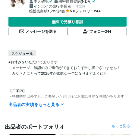
本人確認
機密保持契約(NDA)
インボイス発行事業者
未登録
総販売実績
1,725
評価
5.0
フォロワー
244
無料で見積り相談
メッセージを送る
フォロー
244
スケジュール
※お休みをいただいております

　メッセージ、確認のみで返信ができておらず申し訳ございません！

　みなさんにとって2025年が素敵な一年になりますように✨️

【ご案内】

・待機時間以外でも、ご要望いただければお電話可能な時間があります

　お気軽にサービスページ「出品者への質問」からご連絡ください✨

出品者の実績をもっと見る
　※通常DMの場合、確認が遅くなることがございます

•メッセージへの返信は、可能な限り早くいたします(最大12時間）

　※金・土・日曜日は返信に遅れが出る場合がございます

出品者のポートフォリオ
もっと見る
◌◍┈┈┈┈┈┈┈┈┈┈┈┈┈┈┈┈┈┈⿻*.·
