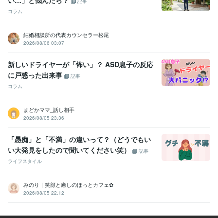
記事
した（こればっか）。
【仕事】失敗番長の座だけは誰にも譲ったこ
コラム
とがありません。
【ココナラ】電話相談、はじめて心底よかったで
す...。
結婚相談所の代表カウンセラー松尾
資格・検定
2026/08/06 03:07
秘書技能検定2級
取得年 : 2006年
日商簿記検定2級
取得年 : 2006年
新しいドライヤーが「怖い」？ ASD息子の反応
販売士
取得年 : 2006年
に戸惑った出来事
記事
色彩検定1級
取得年 : 2010年
コラム
電卓技能検定
取得年 : 2006年
ビジネス実務マナー検定（実務検定）
取得年 : 2008年
マイクロソフト オフィス スペシャリスト（MOS）
取得年 : 2006年
まどかママ_話し相手
2026/08/05 23:36
プログラミング言語・フレームワーク
HTML:20年
「愚痴」と「不満」の違いって？（どうでもい
い大発見をしたので聞いてください笑）
記事
ビジネス・クリエイティブツール
ライフスタイル
Adobe Illustrator:20年
Adobe Photoshop:20年
Adobe InDesign:13年
Adobe Fresco:0年
Adobe Premiere Pro:4年
DaVinci Resolve:2年
PowerPoint:20年
Excel:20年
Word:20年
WordPress:12年
みのり｜笑顔と癒しのほっとカフェ✿
CLIP STUDIO PAINT:5年
ChatGPT:1年
2026/08/05 22:12
その他ツール