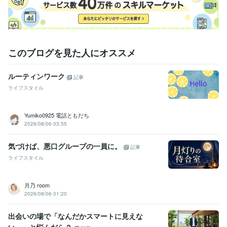
人事 / 人材開発・人材育成・研修
経験年数 : 17年
ライフスタイル・その他 / カウンセラー・コーチ
経験年数 : 15年
職歴
企業向けコンサル会社
2024年9月 ~ 現在
このブログを見た人にオススメ
ココナラ電話相談
2023年11月 ~ 現在
大手携帯キャリア
2006年3月 ~ 2011年7月
美容・外食事業
2011年10月 ~ 現在
ルーティンワーク
記事
【難病】三度死にかける
1983年11月 ~ 現在
ライフスタイル
【病気】健康渇望の人生
1983年11月 ~ 現在
【自己理解】リワークプログラム
2012年3月 ~ 2014年7月
【恋愛】自然体のパートナー
2017年11月 ~ 現在
Yumiko0925 電話ともだち
【猫との暮らし】しなやな生き方の師
2021年5月 ~ 現在
2026/08/06 03:55
【お家購入】念願、一国一城の主
2015年8月 ~ 現在
【結婚・離婚】夫兼親友の喪失
2011年7月 ~ 2014年7月
気づけば、悪口グループの一員に。
記事
ライフスタイル
受賞歴
【生誕】髪の毛モッサモサで生まれたそうです。
【保育園】午睡か
ら目覚めず、寝言の激しい園児でした。
【小学校】身長が一番伸び
月乃 room
て表彰されるも内訳は全て座高でした。
【中学校】入院時、贈られ
2026/08/06 01:20
た千羽鶴を一番折ったのは私でした。
【高校】タッパがあるので暴
走族スカウトが多かったです。
【予備校】スクール内で飛び抜けて
出会いの場で「なんだかスマートに見えな
頭が悪かったのは私です。
【大学】また学部で一番絵が下手くそで
い…」と悩んだら？