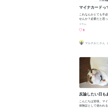
内」（11％）でした。
マイナカードっ
円相当が付与される「
弾」（2020年9月1日
これなんかとても不必
と、ポイント2万円相
せんか？必要だと思っ
イナポイント第2弾」（
て結構。私はもちろん
2023年2月末予定）
コラム
持ったことありません
た影響で、半数以上の
8
取ろうとコンビニに行
ナンバーカードを取得
トしたところ住民票印
ります。 マイナン
等々ここまでは良いの
た理由を複数回答形式
マルチおじさん
なんとコロナワクチン
が「マイナポイントが
しまいました。こいつ
（295人）で、2位
のですね。しかもイン
明書になる」（202
チンは関係ないようで
書をコンビニで取得で
み。何故でしょう？
と続いています。ポイ
を決める後押しになっ
ます。 次に、マイ
得していない500人
を複数回答形式で聞き
にメリットを感じない
反論したい日も
こんにちは皆様。マイ
保険証として使われる