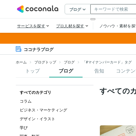
ココナラブログ
ホーム
ブログトップ
ブログ
「#マイナンバーカード」タグ
トップ
ブログ
告知
コンテン
すべての
すべてのカテゴリ
コラム
ビジネス・マーケティング
デザイン・イラスト
学び