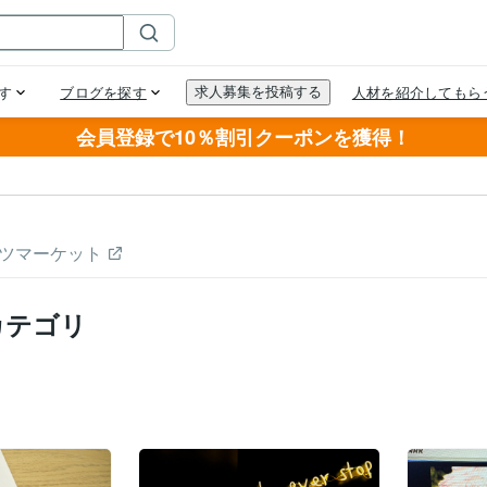
会員登録で10％割引クーポンを獲得！
ツマーケット
カテゴリ