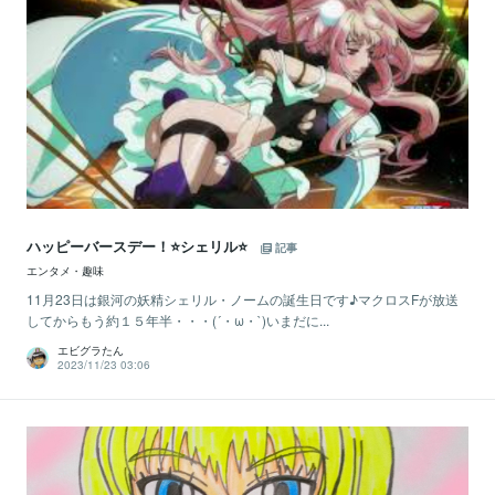
ハッピーバースデー！⭐シェリル⭐
記事
エンタメ・趣味
11月23日は銀河の妖精シェリル・ノームの誕生日です♪マクロスFが放送
してからもう約１５年半・・・(´・ω・`)いまだに...
エビグラたん
2023/11/23 03:06