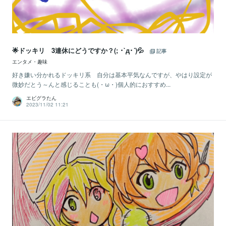
🌟ドッキリ 3連休にどうですか？(; ･`д･´)💦
記事
エンタメ・趣味
好き嫌い分かれるドッキリ系 自分は基本平気なんですが、やはり設定が
微妙だとう～んと感じることも(・ω・)個人的におすすめ...
エビグラたん
2023/11/02 11:21