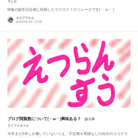
マンガ
M魂の誕生日企画に投稿したマクロス７のミレーヌです(´・ω・`)
エビグラたん
2024/02/04 12:08
ブログ閲覧数について(・ω・)興味ある？
記事
ライフスタイル
今年まだ2本しか書いていないうえ、不定期＆実績なしの自分のココナラ