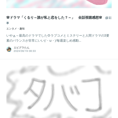
🌸ドラマ「くるり～誰が私と恋をした？～」 全話視聴感想🌸
記
事
エンタメ・趣味
いやぁ～最高のドラマでした🌻ラブコメとミステリーと人間ドラマの3要
素のバランスが非常にいい(/・ω・)/毎週楽しめ感動...
エビグラたん
2024/06/19 08:33