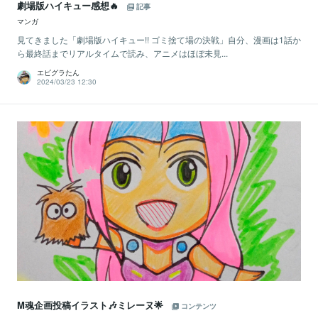
劇場版ハイキュー感想🔥
記事
マンガ
見てきました「劇場版ハイキュー!! ゴミ捨て場の決戦」自分、漫画は1話か
ら最終話までリアルタイムで読み、アニメはほぼ未見...
エビグラたん
2024/03/23 12:30
M魂企画投稿イラスト🎶ミレーヌ🌟
コンテンツ