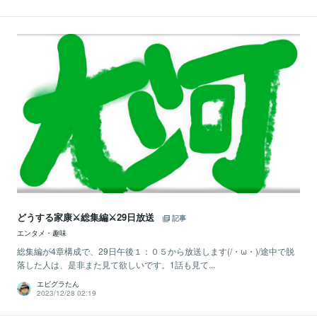
どうする家康⚔総集編⚔29日放送
記事
エンタメ・趣味
総集編が4章構成で、29日午後１：０５から放送します(/・ω・)/途中で脱
落した人は、是非また見て欲しいです。1話も見て...
エビグラたん
2023/12/28 02:19