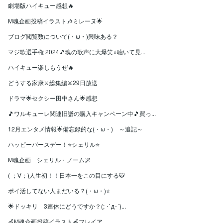
劇場版ハイキュー感想🔥
M魂企画投稿イラスト🎶ミレーヌ🌟
ブログ閲覧数について(・ω・)興味ある？
マジ歌選手権 2024🎵魂の歌声に大爆笑⭐聴いて見...
ハイキュー楽しもうぜ🔥
どうする家康⚔総集編⚔29日放送
ドラマ🌟セクシー田中さん🌟感想
🎵ワルキューレ関連旧譜の購入キャンペーン中🎵買っ...
12月エンタメ情報🌟備忘録的な(・ω・) ～追記～
ハッピーバースデー！⭐シェリル⭐
M魂企画 シェリル・ノーム🌌
( ；∀；)人生初！！日本一をこの目にする🐯
ポイ活してない人まだいる？(・ω・)⭐
🌟ドッキリ 3連休にどうですか？(; ･`д･´)...
🍏M魂企画投稿イラスト🍎フレイア