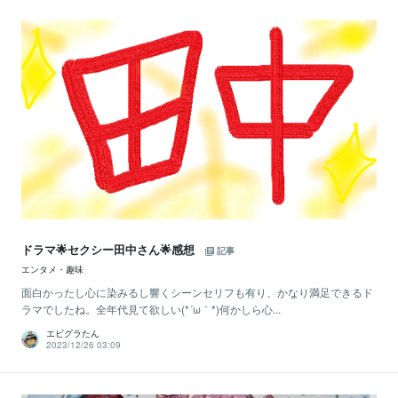
ドラマ🌟セクシー田中さん🌟感想
記事
エンタメ・趣味
面白かったし心に染みるし響くシーンセリフも有り、かなり満足できるド
ラマでしたね。全年代見て欲しい(*´ω｀*)何かしら心...
エビグラたん
2023/12/26 03:09