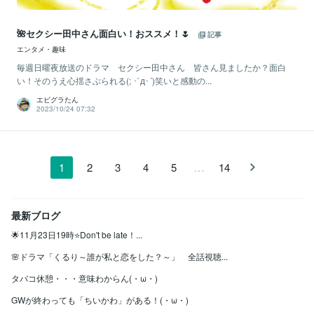
🌺セクシー田中さん面白い！おススメ！🌷
記事
エンタメ・趣味
毎週日曜夜放送のドラマ セクシー田中さん 皆さん見ましたか？面白
い！そのうえ心揺さぶられる(; ･`д･´)笑いと感動の...
エビグラたん
2023/10/24 07:32
…
1
2
3
4
5
14
最新ブログ
🌟11月23日19時⭐Don't be late！...
🌸ドラマ「くるり～誰が私と恋をした？～」 全話視聴...
タバコ休憩・・・意味わからん(・ω・)
GWが終わっても「ちいかわ」がある！(・ω・)