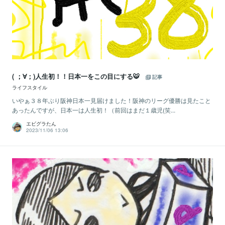
( ；∀；)人生初！！日本一をこの目にする🐯
記事
ライフスタイル
いやぁ３８年ぶり阪神日本一見届けました！阪神のリーグ優勝は見たこと
あったんですが、日本一は人生初！（前回はまだ１歳児(笑...
エビグラたん
2023/11/06 13:06