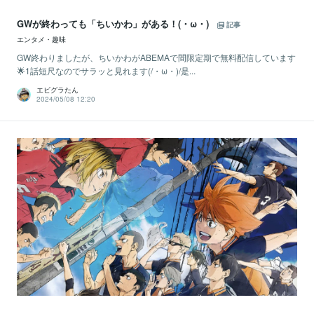
GWが終わっても「ちいかわ」がある！(・ω・)
記事
エンタメ・趣味
GW終わりましたが、ちいかわがABEMAで間限定期で無料配信しています
🌟1話短尺なのでサラッと見れます(/・ω・)/是...
エビグラたん
2024/05/08 12:20