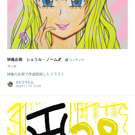
M魂企画 シェリル・ノーム🌌
コンテンツ
マンガ
M魂の企画で作成投稿したイラスト
エビグラたん
2023/11/13 12:35