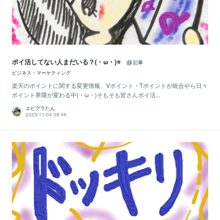
ポイ活してない人まだいる？(・ω・)⭐
記事
ビジネス・マーケティング
楽天のポイントに関する変更情報、Vポイント・Tポイントが統合やら日々
ポイント界隈が変わる中(・ω・)そもそも皆さんポイ活...
エビグラたん
2023/11/04 08:46