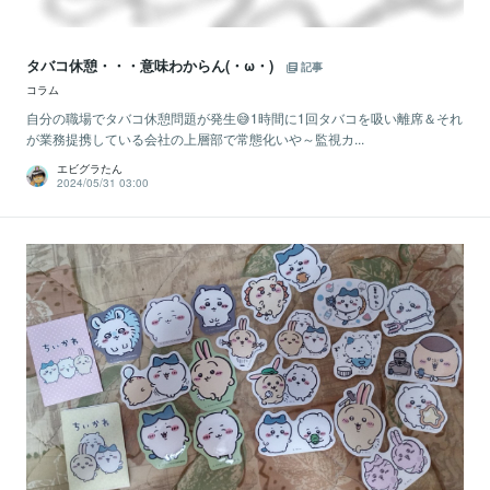
タバコ休憩・・・意味わからん(・ω・)
記事
コラム
自分の職場でタバコ休憩問題が発生😅1時間に1回タバコを吸い離席＆それ
が業務提携している会社の上層部で常態化いや～監視カ...
エビグラたん
2024/05/31 03:00