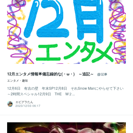
12月エンタメ情報🌟備忘録的な(・ω・) ～追記～
記事
エンタメ・趣味
12月6日 有吉の壁 年末SP12月8日 それSnow Manにやらせて下さい
～2時間スペシャル12月9日 THE W２...
エビグラたん
2023/12/03 06:17