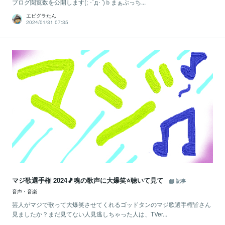
ブログ閲覧数を公開します(; ･`д･´)ｂまぁぶっち...
エビグラたん
2024/01/31 07:35
マジ歌選手権 2024🎵魂の歌声に大爆笑⭐聴いて見て
記事
音声・音楽
芸人がマジで歌って大爆笑させてくれるゴッドタンのマジ歌選手権皆さん
見ましたか？まだ見てない人見逃しちゃった人は、TVer...