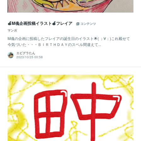
🍏M魂企画投稿イラスト🍎フレイア
コンテンツ
マンガ
M魂の企画に投稿したフレイアの誕生日のイラスト🌟( ；∀；)これ載せて
今気づいた・・・ＢＩＲＴＨＤＡＹのスペル間違えて...
エビグラたん
2023/10/25 00:58