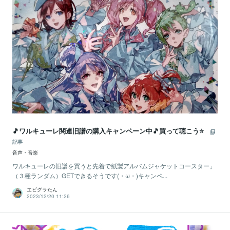
🎵ワルキューレ関連旧譜の購入キャンペーン中🎵買って聴こう⭐
記事
音声・音楽
ワルキューレの旧譜を買うと先着で紙製アルバムジャケットコースター」
（３種ランダム）GETできるそうです(・ω・)キャンペ...
エビグラたん
2023/12/20 11:26