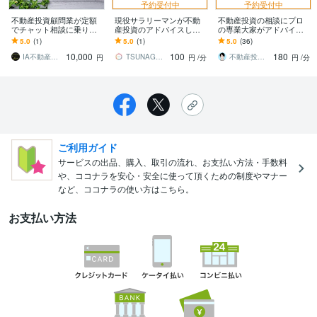
予約受付中
予約受付中
不動産投資顧問業が定額
現役サラリーマンが不動
不動産投資の相談にプロ
でチャット相談に乗りま
産投資のアドバイスしま
の専業大家がアドバイス
す 国土交通大臣登録の不
す 営業一切無し！同じサ
します アパート戸建マン
5.0
(1)
5.0
(1)
5.0
(36)
動産投資顧問業です。不
ラリーマン目線だからこ
ション土地から新築など
10,000
100
180
動産投資判断・助言
そ話せるリアル！
何でもコンサルティング
IA不動産投資顧問
TSUNAGUクリエイターベース
不動産投資家MASA
円
円
/分
円
/分
ご利用ガイド
サービスの出品、購入、取引の流れ、お支払い方法・手数料
や、ココナラを安心・安全に使って頂くための制度やマナー
など、ココナラの使い方はこちら。
お支払い方法