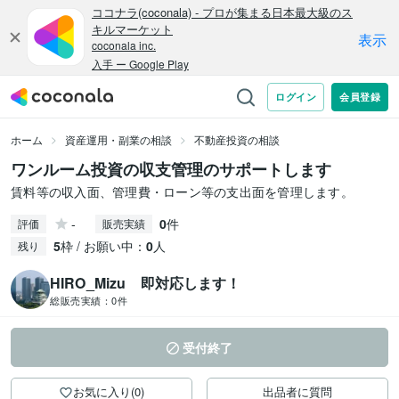
ホーム
資産運用・副業の相談
不動産投資の相談
ワンルーム投資の収支管理のサポートします
賃料等の収入面、管理費・ローン等の支出面を管理します。
-
0
件
評価
販売実績
5
枠 / お願い中：
0
人
残り
HIRO_Mizu 即対応します！
総販売実績：
0件
受付終了
お気に入り(0)
出品者に質問