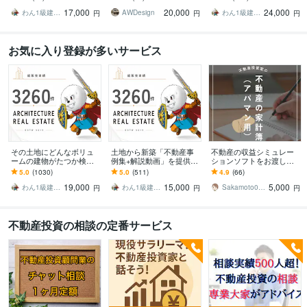
のみの限定サービス
績多数の一級建築士が対
ニオンを行います
17,000
20,000
24,000
応。
わん1級建築士
AWDesign
わん1級建築士
円
円
円
お気に入り登録が多いサービス
その土地にどんなボリュ
土地から新築「不動産事
不動産の収益シミュレー
ームの建物がたつか検討
例集+解説動画」を提供し
ションソフトをお渡しし
します 『不動産投資』を
ます ボリューム検討の方
ます ：投資広告のチラシ
5.0
(1030)
5.0
(511)
4.9
(66)
検討されている方に最適
法と手順！10日間の質疑
から収益力を即判定！
19,000
15,000
5,000
です！総実績3260件
応答付
（アパマン用）
わん1級建築士
わん1級建築士
Sakamoto0818
円
円
円
不動産投資の相談の定番サービス