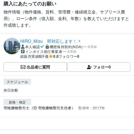
購入にあたってのお願い
物件情報（物件価格、賃料、管理費・修繕積立金、サブリース費
用）、ローン条件（借入額、金利、年数）を教えていただけますと
作成致します。
HIRO_Mizu 即対応します！
本人確認
機密保持契約(NDA)
未登録
インボイス発行事業者
未登録
総販売実績
0
評価
0.0
フォロワー
0
出品者に質問
フォロー
0
スケジュール
休日全般
資格・検定
宅地建物取引士（旧 宅地建物取引主任者）
取得年 : 2017年