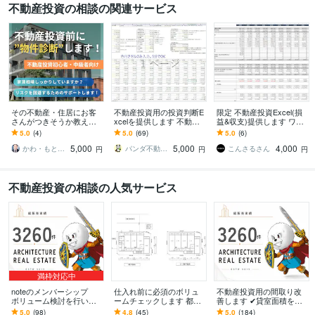
不動産投資の相談の関連サービス
その不動産・住居にお客
不動産投資用の投資判断E
限定 不動産投資Excel(損
さんがつきそうか教えま
xcelを提供します 不動産
益&収支)提供します ワン
す 【不動産投資初心者・
鑑定士が作成してお送り
ルームマンション投資を
5.0
(4)
5.0
(69)
5.0
(6)
中級者向けサービス】全
します。
しよう！数値イメージを
5,000
5,000
4,000
国どこでも可能！
しっかり持つ
かわ・もと君（不動産仲介のプロ）
パンダ不動産鑑定
こんさるさん
円
円
円
不動産投資の相談の人気サービス
満枠対応中
noteのメンバーシップ
仕入れ前に必須のボリュ
不動産投資用の間取り改
ボリューム検討を行いま
ームチェックします 都内
善します ✔貸室面積を増
す noteのメンバーシップ
の物件お任せ下さい。実
やしたい！セカンドオピ
5.0
(98)
4.8
(45)
5.0
(184)