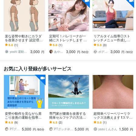
楽な姿勢や動きにカラダ
定期可！バレリーナが一
リアルタイム指導◎スト
を改善させます 認定理学
緒にストレッチします 体
レッチメニュー作成しま
療法士が指導する、正常
が硬い方・運動不足の
す ビデオ通話でストレッ
5.0
(1)
5.0
(1)
5.0
(3)
なカラダの使い方と姿勢
方・バレエ初心者の方向
チ指導＆フォームチェッ
3,000
3,000
3,000
改善
け柔軟レッスン
ク
yoshi 運動器認定理学療法士
あやの部屋♥
ボディトレーナーSHIORI
円
円
/50分
円
/30分
お気に入り登録が多いサービス
姿勢や動作を見ながら肩
専門家が腰痛を改善する
超簡単ベリーベリーリラ
こり改善の運動を指導し
簡単セルフケアの方法教
ックス法教えます ❗️スマフ
ます あなた固有の動作の
えます 誰でもできる簡単
ォ首、ストレートネッ
4.9
(9)
4.5
(2)
5.0
(1)
クセやぶり返す肩こりの
な体操で辛い腰痛を改
ク、緩めます‼️
5,000
5,000
1,500
原因を直接見て改善
善！長年の腰痛がある人
PTグッチ＠道産子肩こりコンサルタント
PTグッチ＠道産子肩こりコンサルタント
yasuくんさん
円
/60分
円
円
も