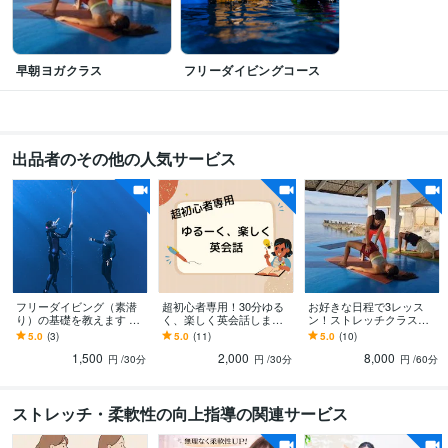
早朝ヨガクラス
フリーダイビングコース
出品者のその他の人気サービス
フリーダイビング（素潜
超初心者専用！30分ゆる
お好きな日程で3レッス
り）の基礎を教えます フ
く、楽しく英会話します
ン！ストレッチクラスを
リーダイビングインスト
英語落ちこぼれだった私
します 〇45分〇呼吸重視
5.0
(3)
5.0
(11)
5.0
(10)
ラクターから、楽しく学
⇒現在海外生活中！経験
のストレッチ体験クラ
1,500
2,000
8,000
べます！
をシェアします！
ス！
円
/30分
円
/30分
円
/60分
ストレッチ・柔軟性の向上指導の関連サービス