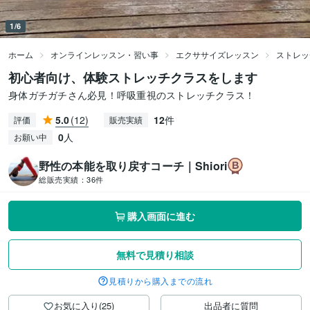
1/6
ホーム
オンラインレッスン・習い事
エクササイズレッスン
ストレッ
初心者向け、体験ストレッチクラスをします
身体ガチガチさん必見！呼吸重視のストレッチクラス！
5.0
(12)
12
件
評価
販売実績
0
人
お願い中
野性の本能を取り戻すコーチ｜Shiori
総販売実績：
36件
購入画面に進む
無料で見積り相談
見積りから購入までの流れ
お気に入り(25)
出品者に質問