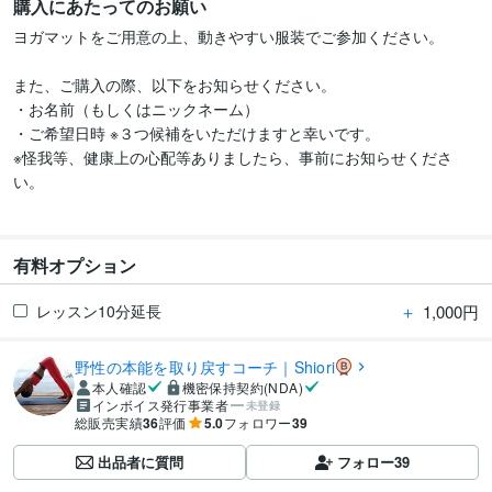
購入にあたってのお願い
ヨガマットをご用意の上、動きやすい服装でご参加ください。

また、ご購入の際、以下をお知らせください。

・お名前（もしくはニックネーム）

・ご希望日時 ※３つ候補をいただけますと幸いです。

※怪我等、健康上の心配等ありましたら、事前にお知らせくださ
い。

有料オプション
＋
1,000円
レッスン10分延長
野性の本能を取り戻すコーチ｜Shiori
本人確認
機密保持契約(NDA)
インボイス発行事業者
未登録
総販売実績
36
評価
5.0
フォロワー
39
出品者に質問
フォロー
39