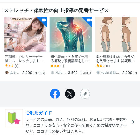
ストレッチ・柔軟性の向上指導の定番サービス
定期可！バレリーナが一
初心者向けの自宅で出来
楽な姿勢や動きにカラダ
緒にストレッチします 体
る肩凝り改善講座をしま
を改善させます 認定理学
が硬い方・運動不足の
す 「今度こそ、肩こりか
療法士が指導する、正常
5.0
(1)
5.0
(1)
5.0
(1)
方・バレエ初心者の方向
ら解放されたい」あなた
なカラダの使い方と姿勢
3,000
3,500
3,000
け柔軟レッスン
へ
改善
あやの部屋♥
Haruki PT
yoshi 運動器認定理学療法士
円
/50分
円
/30分
円
ご利用ガイド
サービスの出品、購入、取引の流れ、お支払い方法・手数料
や、ココナラを安心・安全に使って頂くための制度やマナー
など、ココナラの使い方はこちら。