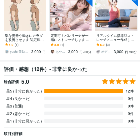
楽な姿勢や動きにカラダ
定期可！バレリーナが一
リアルタイム指導◎スト
を改善させます 認定理学
緒にストレッチします 体
レッチメニュー作成しま
療法士が指導する、正常
が硬い方・運動不足の
す ビデオ通話でストレッ
5.0
(1)
5.0
(1)
5.0
(3)
なカラダの使い方と姿勢
方・バレエ初心者の方向
チ指導＆フォームチェッ
3,000
3,000
3,000
改善
け柔軟レッスン
ク
yoshi 運動器認定理学療法士
あやの部屋♥
ボディトレーナーSHIORI
円
円
/50分
円
/30分
評価・感想（12件）- 非常に良かった
5.0
総合評価
星5 (非常に良かった)
12件
星4 (良かった)
0件
星3 (普通)
0件
星2 (悪かった)
0件
星1 (非常に悪かった)
0件
項目別評価