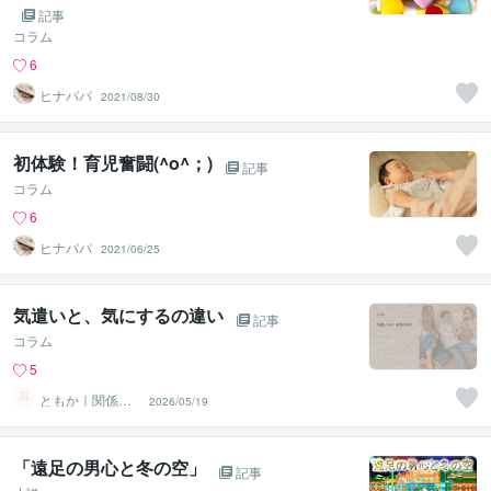
記事
コラム
6
ヒナパパ
2021/08/30
初体験！育児奮闘(^o^；)
記事
コラム
6
ヒナパパ
2021/06/25
気遣いと、気にするの違い
記事
コラム
5
ともか｜関係性
2026/05/19
を整える人（LL
ER）
「遠足の男心と冬の空」
記事