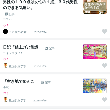
男性の１００点は女性の１点。３０代男性
のできる気遣い。
記事
コラム
4
３０代の恋愛幸
2025/07/24
福論
日記「値上げと常識」
記事
ライフスタイル
4
鏡面反射デジタ
2025/01/08
ルアート製作所
（鈴木穣）
「空き地でめんこ」
記事
小説
4
鏡面反射デジタ
2023/10/29
ルアート製作所
（鈴木穣）