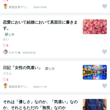
鏡面反射デジタ
2024/10/05
ルアート製作所
（鈴木穣）
恋愛において結婚において真面目に書きま
す。
記事
占い
8
ひかり★
2023/05/30
日記「女性の気遣い」
記事
コラム
8
鏡面反射デジタ
2022/11/19
ルアート製作所
（鈴木穣）
それは「優しさ」なのか、「気遣い」なの
か、それともただの「無視」なのか