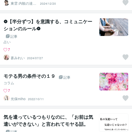
東雲 内観の達人
2024/12/20
ヒプノセラピス
ト
❁【半分ずつ】を意識する、コミュニケー
ションのルール❁
記事
占い
7
蒼みれい
2024/07/27
モテる男の条件その１９
記事
コラム
7
光保miho
2022/10/11
気を遣っているつもりなのに、「お前は気
遣いができない」と言われてモヤる話。
記事