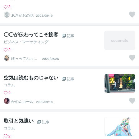
2
あさがおの花
2023/08/19
〇〇が伝わってこそ接客
記事
ビジネス・マーケティング
2
ほっぺてんちょ
2022/06/26
う
空気は読むものじゃない
記事
コラム
2
かのんコール
2020/09/18
取引と気遣い
記事
コラム
2