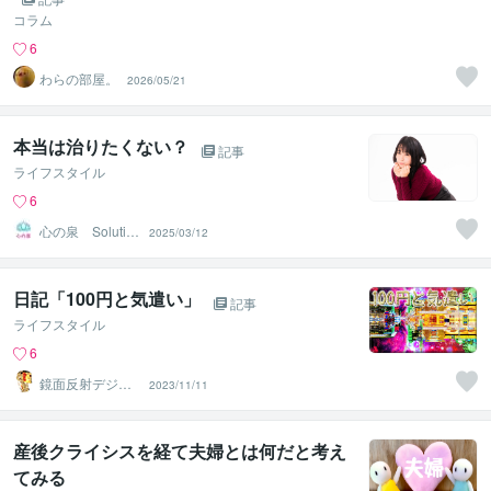
コラム
6
わらの部屋。
2026/05/21
本当は治りたくない？
記事
ライフスタイル
6
心の泉 Solutio
2025/03/12
nHeart
日記「100円と気遣い」
記事
ライフスタイル
6
鏡面反射デジタ
2023/11/11
ルアート製作所
（鈴木穣）
産後クライシスを経て夫婦とは何だと考え
てみる