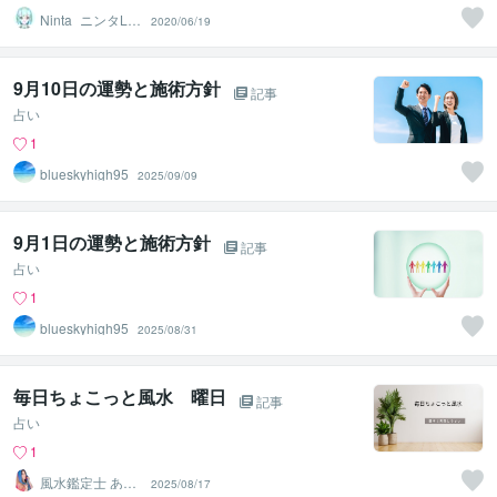
Ninta_ニンタLiv
2020/06/19
e2DArt☘️
9月10日の運勢と施術方針
記事
占い
1
blueskyhigh95
2025/09/09
9月1日の運勢と施術方針
記事
占い
1
blueskyhigh95
2025/08/31
毎日ちょこっと風水 曜日
記事
占い
1
風水鑑定士 あゆ
2025/08/17
み