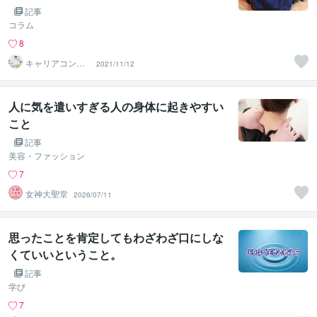
記事
コラム
8
キャリアコンサ
2021/11/12
ルタントShino
人に気を遣いすぎる人の身体に起きやすい
こと
記事
美容・ファッション
7
女神大聖堂
2026/07/11
思ったことを肯定してもわざわざ口にしな
くていいということ。
記事
学び
7