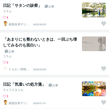
日記「サタンの診察」
記事
コラム
4
鏡面反射デジタ
2022/06/22
ルアート製作所
（鈴木穣）
「あまりにも整わないときは、一回ぶち壊
してみるのも面白い」
記事
コラム
3
ともか｜関係性
2026/05/09
を整える人（LL
ER）
日記「気遣いの処方箋」
記事
ライフスタイル
3
鏡面反射デジタ
2026/01/31
ルアート製作所
（鈴木穣）