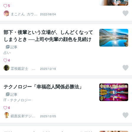
5
まことん_カウン
2022/08/04
セライター
部下・後輩という立場が、しんどくなって
しまうとき ──上司や先輩の顔色を見続け
て疲れているあなたへ
記事
占い
4
霊視鑑定士 神
2025/12/18
凪
テクノロジー「幸福恋人関係必勝法」
記事
IT・テクノロジー
4
鏡面反射デジタ
2025/12/05
ルアート製作所
（鈴木穣）