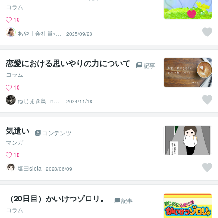
コラム
10
あや｜会社員×悩
2025/09/23
み相談_二刀流メ
ガネ女子
恋愛における思いやりの力について
記事
コラム
10
ねじまき鳥_nezi
2024/11/18
makidori
気遣い
コンテンツ
マンガ
10
塩田siota
2023/06/09
（20日目）かいけつゾロリ。
記事
コラム