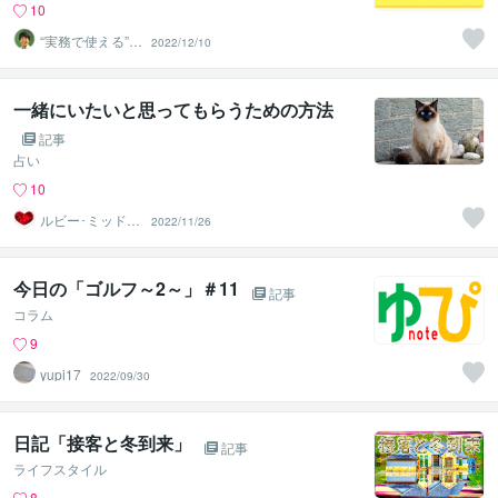
10
“実務で使える”改
2022/12/10
善パートナー／
かめきち
一緒にいたいと思ってもらうための方法
記事
占い
10
ルビー･ミッドナ
2022/11/26
イト
今日の「ゴルフ～2～」＃11
記事
コラム
9
yupi17
2022/09/30
日記「接客と冬到来」
記事
ライフスタイル
8