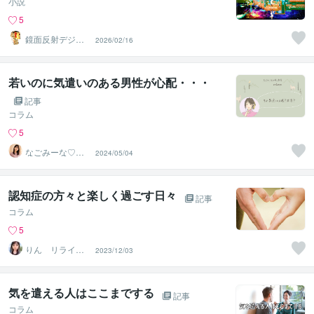
小説
5
鏡面反射デジタ
2026/02/16
ルアート製作所
（鈴木穣）
若いのに気遣いのある男性が心配・・・
記事
コラム
5
なごみーな♡癒
2024/05/04
し系心のサポー
ター
認知症の方々と楽しく過ごす日々
記事
コラム
5
りん リライフ
2023/12/03
クリエーション
気を遣える人はここまでする
記事
コラム