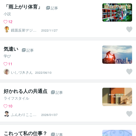
「雨上がり体育」
記事
小説
12
鏡面反射デジタ
2022/11/27
ルアート製作所
（鈴木穣）
気遣い
記事
学び
11
いしづきさん
2022/06/10
好かれる人の共通点
記事
ライフスタイル
10
ふんわりこころ
2026/01/07
サポート☘️みち
まさ
これって私の仕事？
記事