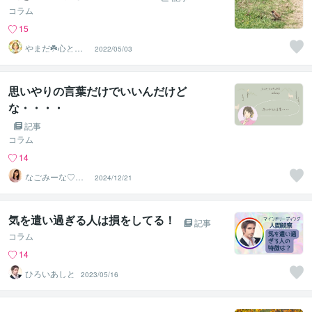
コラム
15
やまだ☘️心と頭
2022/05/03
がスッキリ整う
サロン
思いやりの言葉だけでいいんだけど
な・・・・
記事
コラム
14
なごみーな♡癒
2024/12/21
し系心のサポー
ター
気を遣い過ぎる人は損をしてる！
記事
コラム
14
ひろいあしと
2023/05/16