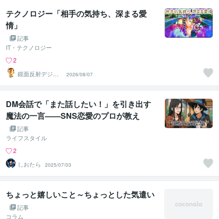
テクノロジー「相手の気持ち、深まる愛
情」
記事
IT・テクノロジー
2
鏡面反射デジタ
2026/08/07
ルアート製作所
（鈴木穣）
DM会話で「また話したい！」を引き出す
魔法の一言——SNS恋愛のプロが教え
る”気遣い”の極意
記事
ライフスタイル
2
しおたら
2025/07/03
ちょっと嬉しいこと～ちょっとした気遣い
記事
コラム