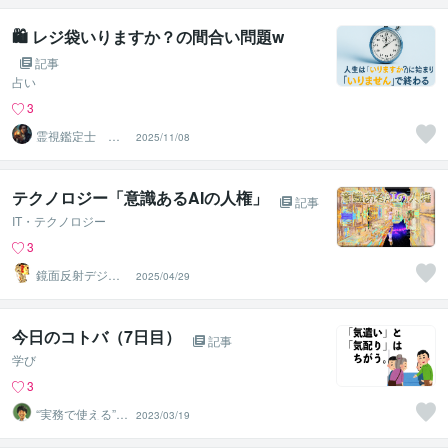
🛍 レジ袋いりますか？の間合い問題w
記事
占い
3
霊視鑑定士 昴
2025/11/08
流（すばる）※ブ
ログ更新中
テクノロジー「意識あるAIの人権」
記事
IT・テクノロジー
3
鏡面反射デジタ
2025/04/29
ルアート製作所
（鈴木穣）
今日のコトバ（7日目）
記事
学び
3
“実務で使える”改
2023/03/19
善パートナー／
かめきち