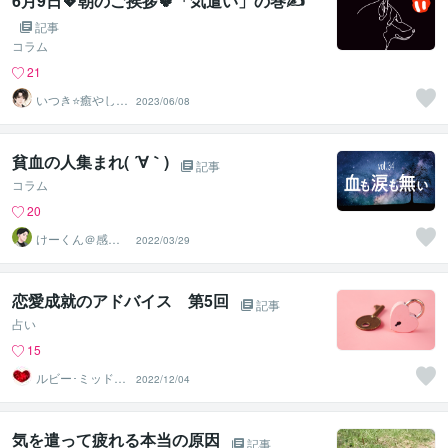
6月9日💖朝のご挨拶🍀「気遣い」の巻✍️
記事
コラム
21
いつき⭐️癒やし声
2023/06/08
のお話相手
貧血の人集まれ( ´∀｀)
記事
コラム
20
けーくん＠感情
2022/03/29
に寄り添う傾聴
人「K」
恋愛成就のアドバイス 第5回
記事
占い
15
ルビー･ミッドナ
2022/12/04
イト
気を遣って疲れる本当の原因
記事