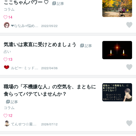
ここちゃんパワー ♡
記事
コラム
14
❤ななみ⭐悩める
2022/05/22
あなたの1番の味
方❤
気遣いは素直に受けとめましょう
記事
占い
13
ルビー･ミッドナ
2022/04/06
イト
職場の「不機嫌な人」の空気を、まともに
食らってバテていませんか？
記事
コラム
12
てんせつ☆最適
2026/07/12
ライフをサポー
トする