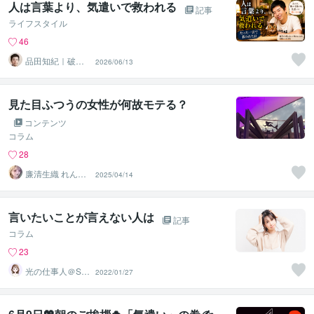
人は言葉より、気遣いで救われる
記事
ライフスタイル
46
品田知紀｜破産
2026/06/13
から再起したコ
ンサルタント
見た目ふつうの女性が何故モテる？
コンテンツ
コラム
28
廉清生織 れんせ
2025/04/14
い さき
言いたいことが言えない人は
記事
コラム
23
光の仕事人＠SA
2022/01/27
CHIKO