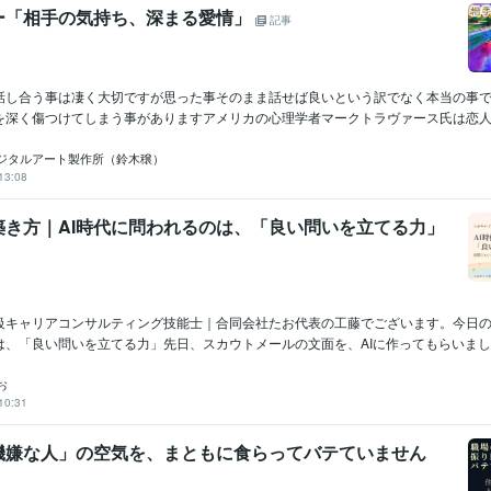
ー「相手の気持ち、深まる愛情」
のない会議進行方法の指南
苦情からファン化する方法を指南
記事
店舗運営
苦情
顧客対応
ブランディング
マーケティング
営業力
メンタルケア
採用支援
人事
話し合う事は凄く大切ですが思った事そのまま話せば良いという訳でなく本当の事
を深く傷つけてしまう事がありますアメリカの心理学者マークトラヴァース氏は恋人に
ジタルアート製作所（鈴木穣）
13:08
築き方｜AI時代に問われるのは、「良い問いを立てる力」
級キャリアコンサルティング技能士｜合同会社たお代表の工藤でございます。今日の
、「良い問いを立てる力」先日、スカウトメールの文面を、AIに作ってもらいました.
お
10:31
機嫌な人」の空気を、まともに食らってバテていません