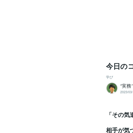
今日の
学び
“実
2023/03/
「その気
相手が気