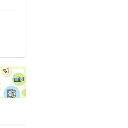
月 ~ 2018年
11年6月
月 ~ 2008年
月 ~ 1997年
5年
d:20年
rator:15年
みも整理して
自分の言葉で
パワースポッ
生
就活生
構築サポート
のメンタル
手伝い
無駄