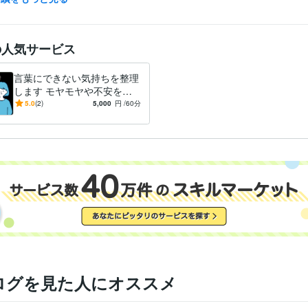
教育業（学習塾の運営会社／年商200億／従業員数700名）
2011年7
9月
キーファクトリー
2024年4月 ~ 現在
の人気サービス
人材派遣会社（年商130億円／従業員数3800名）
2008年2月 ~ 20
流通小売業（酒販チェーン／年商15億円／従業員数30名）
1998年1
1月
言葉にできない気持ちを整理
流通小売業（スーパー／年商298億円／従業員数1700名）
1996年3
します モヤモヤや不安を言
12月
語化するお手伝い
5.0
(2)
5,000
円
/60分
VBA:4年
HTML:3年
Google Apps Script:2年
ミング言
ムワーク
Access:5年
Excel:25年
Google サイト:2年
Google スプレッドシート:
クリエイ
ツール
Google スライド:5年
Google ドキュメント:5年
PowerPoint:20年
Wor
Google Analytics:5年
Adobe Photoshop:10年
AviUtl:4年
Adobe Illust
悩み相談・カウンセリング
本質を見抜き、言語化する力
複雑な悩
分野
スッキリ
感情に寄り添い、論理で導く
対話で心を解きほぐします
気づくサポート
経験に裏打ちされた安心感
安心して話せる“対話の
ト”
悩み
相談
就職
転職
メンタル
コーチング
マインド
心理
学
ログを見た人にオススメ
ビジネス代行・事務代行
営業力向上サポート（業種問わず）
組織
（業種問わず）
採用支援（イベント企画・司会・応募者対応
従業員
サポート
広告・販売促進のコンサルティング
業務合理化の支援やお