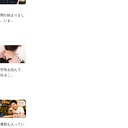
週間が始まりまし
いま...
の空気を読んで、
るこ...
な書類も入ってい