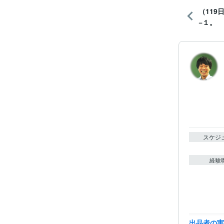
（11
−１。
スケジ
経験
職
出品者の