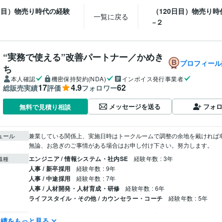
9日目）物売り時代の経験
（120日目）物売り時
一覧に戻る
−２
“実務で使える”改善パートナー／かめき
プロフィール
ち
本人確認
機密保持契約(NDA)
インボイス発行事業者
17
4.9
62
総販売実績
評価
フォロワー
メッセージを送る
フォ
無料で見積り相談
ュール
兼業している関係上、実施日時はトークルームで調整の余地を戴ければ幸
無論、お急ぎのご事情がある場合はお申し付け下さい。努力します。
エンジニア / 情報システム・社内SE
経験年数 : 3年
職種
人事 / 新卒採用
経験年数 : 9年
人事 / 中途採用
経験年数 : 7年
人事 / 人材開発・人材育成・研修
経験年数 : 6年
ライフスタイル・その他 / カウンセラー・コーチ
経験年数 : 5年
教育業（学習塾の運営会社／年商40億円／従業員数250名）
2018年
歴
実績をもっと見る