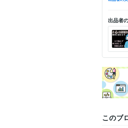
出品者
プログラ
語・フレー
ビジネス・
ティブ
得意
このブ