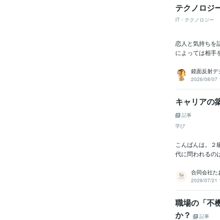
テクノロジ
IT・テクノロジー
恋人と気持ちを
によっては相手
鏡面反射デ
2026/08/07 
キャリアの
記事
学び
こんばんは。２
代に問われるのは
合同会社た
2026/07/21 
職場の「不
か？
記事