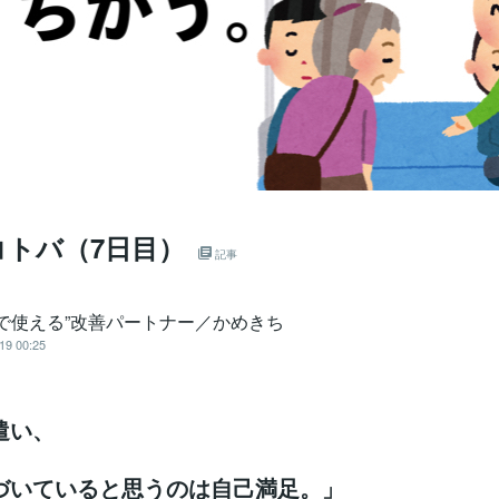
コトバ（7日目）
記事
務で使える”改善パートナー／かめきち
19 00:25
遣い、
づいていると思うのは自己満足。」