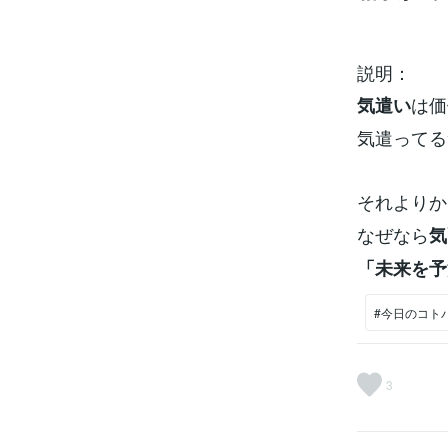
説明：
は価
気遣い
気遣ってる
それよりか
なぜなら
気
「未来を予
#今日のコト
3