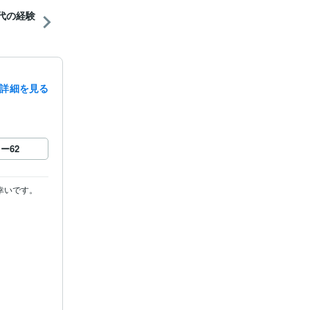
代の経験
詳細を見る
ロー
62
いです。

10月 ~ 現在