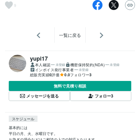
9
一覧に戻る
yupi17
本人確認
機密保持契約(NDA)
未登録
未登録
インボイス発行事業者
未登録
総販売実績
0
評価
0.0
フォロワー
3
無料で見積り相談
メッセージを送る
フォロー
3
スケジュール
基本的には

平日の月、火、水曜日です。

お急ぎの場合などはご相談の上での対応となります。