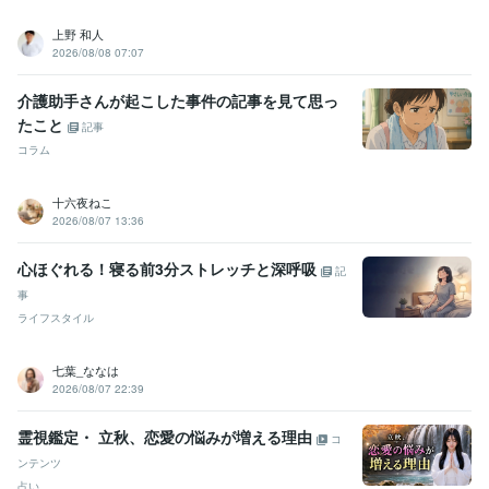
上野 和人
2026/08/08 07:07
介護助手さんが起こした事件の記事を見て思っ
たこと
記事
コラム
十六夜ねこ
2026/08/07 13:36
心ほぐれる！寝る前3分ストレッチと深呼吸
記
事
ライフスタイル
七葉_ななは
2026/08/07 22:39
霊視鑑定・ 立秋、恋愛の悩みが増える理由
コ
ンテンツ
占い