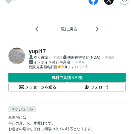
7
一覧に戻る
yupi17
本人確認
機密保持契約(NDA)
未登録
未登録
インボイス発行事業者
未登録
総販売実績
0
評価
0.0
フォロワー
3
無料で見積り相談
メッセージを送る
フォロー
3
スケジュール
基本的には

平日の月、火、水曜日です。

お急ぎの場合などはご相談の上での対応となります。