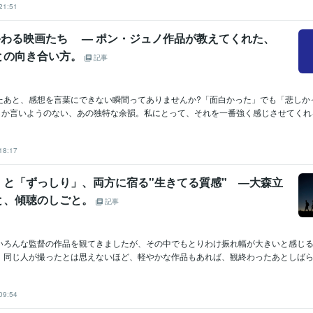
21:51
で終わる映画たち — ポン・ジュノ作品が教えてくれた、
との向き合い方。
記事
たあと、感想を言葉にできない瞬間ってありませんか?「面白かった」でも「悲しか
としか言いようのない、あの独特な余韻。私にとって、それを一番強く感じさせてくれるの
18:17
」と「ずっしり」、両方に宿る"生きてる質感" ―大森立
と、傾聴のしごと。
記事
いろんな監督の作品を観てきましたが、その中でもとりわけ振れ幅が大きいと感じ
。同じ人が撮ったとは思えないほど、軽やかな作品もあれば、観終わったあとしばらく
09:54