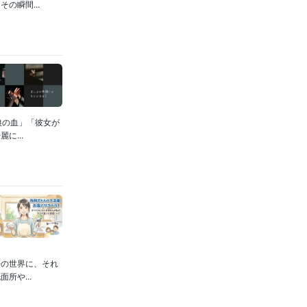
の瞬間...
狼の血」「彼女が
...
培の世界に、それ
所や...