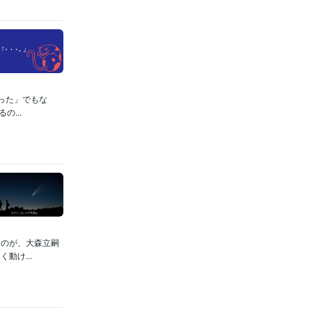
った」でもな
...
るのが、大森立嗣
動け...