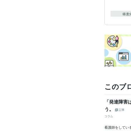
得意
このブ
「発達障害
う。
記事
コラム
看護師をしてい