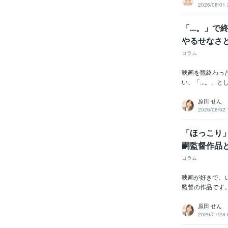
2026/08/01 
「...。」
やるせなさ
コラム
映画を観終わっ
い、「...。」
原田 せん
2026/08/02 
「ほっこり
嗣監督作品
コラム
映画が好きで、
監督の作品です
原田 せん
2026/07/28 