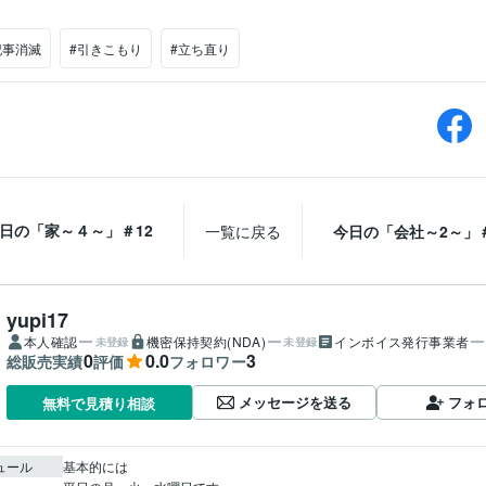
記事消滅
#引きこもり
#立ち直り
日の「家～４～」＃12
一覧に戻る
今日の「会社～2～」＃
yupi17
本人確認
機密保持契約(NDA)
インボイス発行事業者
未登録
未登録
0
0.0
3
総販売実績
評価
フォロワー
メッセージを送る
フォ
無料で見積り相談
ュール
基本的には
