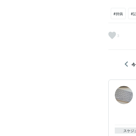
#持病
#
3
今
スケジ