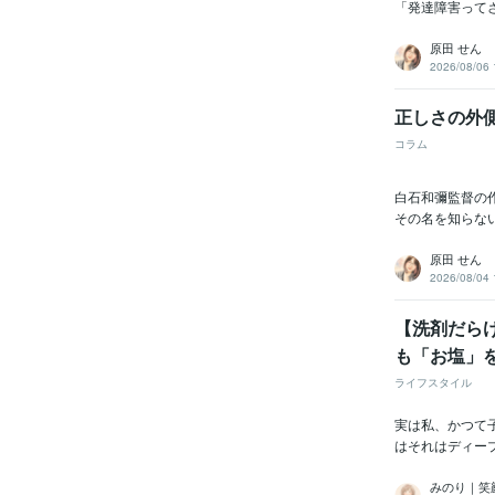
「発達障害って
原田 せん
2026/08/06 
正しさの外
コラム
白石和彌監督の
その名を知らな
原田 せん
2026/08/04 
【洗剤だら
も「お塩」
ライフスタイル
実は私、かつて
はそれはディー
みのり｜笑