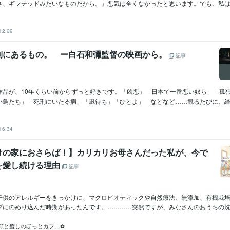
さ、ギフテッドみたいなものだから。」悪気は全くなかったと思います。でも、私はそ
12:09
側にあるもの。 ー白石和彌監督の映画から。
記事
作品が、10年くらい前からずっと好きです。「凶悪」「日本で一番悪い奴ら」「孤
い鳥たち」「死刑にいたる病」「凪待ち」「ひとよ」 などなど……観るたびに、綺麗に
16:34
けの家におさらば！】カリカリお母さんだった私が、今で
を愛し続ける理由
記事
子供のアレルギーをきっかけに、マクロビオティックや自然療法、無添加、有機栽
プにのめり込んだ時期があったんです。…………突然ですが、みなさんのおうちの洗面
顔と癒しのほっとカフェ✿