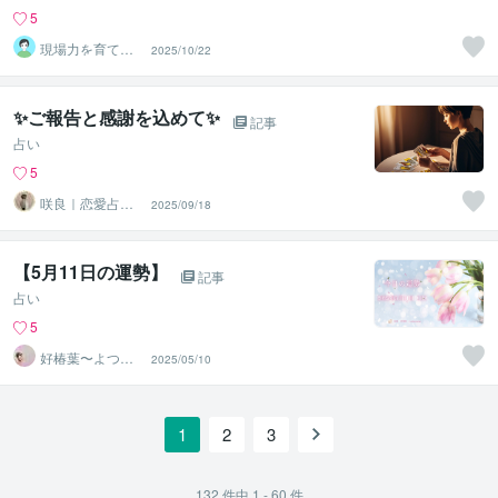
5
現場力を育てる
2025/10/22
傾聴ﾄﾚｰﾅｰ おー
ちゃん
✨ご報告と感謝を込めて✨
記事
占い
5
咲良｜恋愛占い
2025/09/18
心導師
【5月11日の運勢】
記事
占い
5
好椿葉〜よつ
2025/05/10
ば〜
1
2
3
132
件中
1 - 60
件