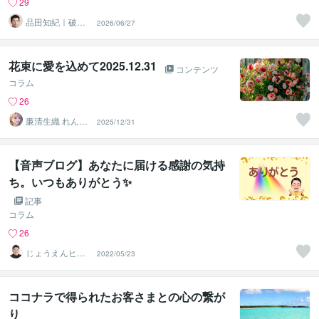
29
品田知紀｜破産
2026/06/27
から再起したコ
ンサルタント
花束に愛を込めて2025.12.31
コンテンツ
コラム
26
廉清生織 れんせ
2025/12/31
い さき
【音声ブログ】あなたに届ける感謝の気持
ち。いつもありがとう✨
記事
コラム
26
じょうえんヒカ
2022/05/23
ル⭐️介護業界の救
世主
ココナラで得られたお客さまとの心の繋が
り