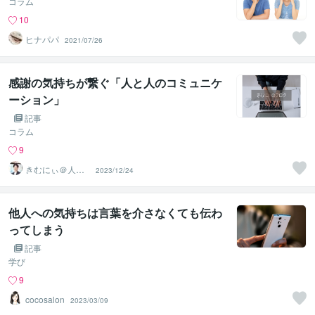
コラム
10
ヒナパパ
2021/07/26
感謝の気持ちが繋ぐ「人と人のコミュニケ
ーション」
記事
コラム
9
きむにぃ＠人と
2023/12/24
組織を元気にす
るキャリコン
他人への気持ちは言葉を介さなくても伝わ
ってしまう
記事
学び
9
cocosalon
2023/03/09