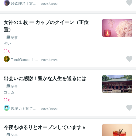
鈴森理乃｜霊感
2026/05/02
タロット×心理学
女神の１枚 ー カップのクイーン（正位
置）
記事
占い
6
TarotGarden by
2026/02/26
Aki
出会いに感謝！豊かな人生を送るには
記事
コラム
6
現場力を育てる
2025/10/20
傾聴ﾄﾚｰﾅｰ おー
ちゃん
今夜もゆるりとオープンしています🍷
記事