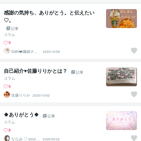
感謝の気持ち、ありがとう。と伝えたい
♡。
記事
コラム
9
Saki❤️繊細さん
2022/10/08
のハッピーサポ
ーター
自己紹介♥佐藤りりかとは？
記事
コラム
9
佐藤りりか
2020/10/02
🍀ありがとう🍀
記事
コラム
8
ななみ ♡ your h
2026/05/22