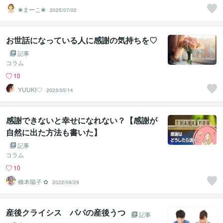
❀まーこ❀
2025/07/02
お世話になっている人に感謝の気持ちを♡
記事
コラム
10
YUUKI♡
2023/05/14
感謝できないと幸せになれない？【感謝が
自然に出た方法も書いた】
記事
コラム
10
橋本陽子 ✿
2022/09/29
産後クライシス パパの産後うつ
記事