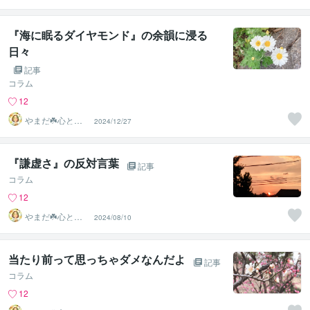
の魂の羅針盤
『海に眠るダイヤモンド』の余韻に浸る
日々
記事
コラム
12
やまだ☘️心と頭
2024/12/27
がスッキリ整う
サロン
『謙虚さ』の反対言葉
記事
コラム
12
やまだ☘️心と頭
2024/08/10
がスッキリ整う
サロン
当たり前って思っちゃダメなんだよ
記事
コラム
12