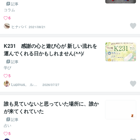
記事
コラム
6
ヒナパパ
2021/08/21
K231 感謝の心と遊び心が 新しい流れを
運んでくれる日かもしれません(^^)/
記事
学び
5
Lupinus。 ルピ
2026/07/27
ナス
誰も見ていないと思っていた場所に、誰か
が来てくれていた
記事
占い
5