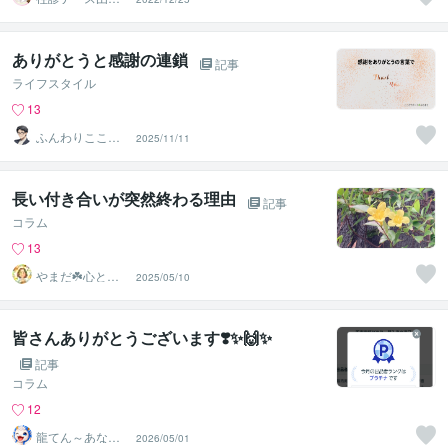
子＠人間関係分
析ルーム
ありがとうと感謝の連鎖
記事
ライフスタイル
13
ふんわりこころ
2025/11/11
サポート☘️みち
まさ
長い付き合いが突然終わる理由
記事
コラム
13
やまだ☘️心と頭
2025/05/10
がスッキリ整う
サロン
皆さんありがとうございます❣️✨🙌✨
記事
コラム
12
龍てん～あなた
2026/05/01