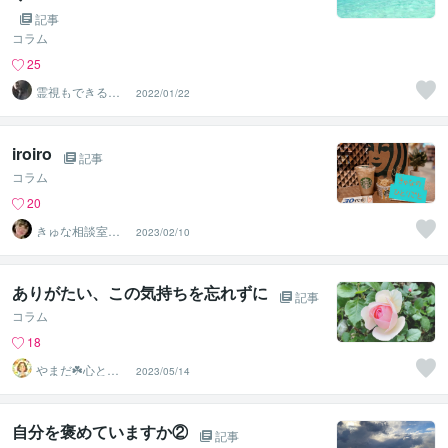
記事
コラム
25
霊視もできる話
2022/01/22
相手❤️UI★うい
iroiro
記事
コラム
20
きゅな相談室＠
2023/02/10
精神看護ふわっ
と♡
ありがたい、この気持ちを忘れずに
記事
コラム
18
やまだ☘️心と頭
2023/05/14
がスッキリ整う
サロン
自分を褒めていますか②
記事