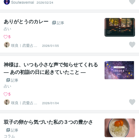
Soulwavemai
2026/02/24
ありがとうのカレー
記事
占い
5
咲良｜恋愛占い
2026/01/05
心導師
神様は、いつも小さな声で知らせてくれる
― あの初詣の日に起きていたこと ―
記事
占い
5
咲良｜恋愛占い
2026/01/04
心導師
双子の卵から気づいた私の３つの豊かさ
記事
コラム