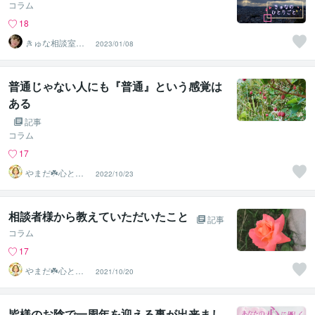
コラム
18
きゅな相談室＠
2023/01/08
精神看護ふわっ
と♡
普通じゃない人にも『普通』という感覚は
ある
記事
コラム
17
やまだ☘️心と頭
2022/10/23
がスッキリ整う
サロン
相談者様から教えていただいたこと
記事
コラム
17
やまだ☘️心と頭
2021/10/20
がスッキリ整う
サロン
皆様のお陰で一周年を迎える事が出来まし