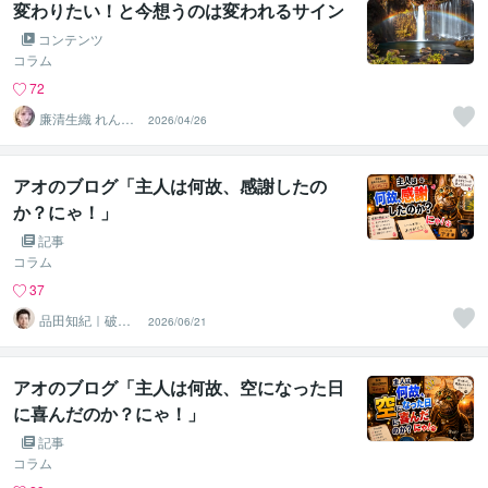
変わりたい！と今想うのは変われるサイン
コンテンツ
コラム
72
廉清生織 れんせ
2026/04/26
い さき
アオのブログ「主人は何故、感謝したの
か？にゃ！」
記事
コラム
37
品田知紀｜破産
2026/06/21
から再起したコ
ンサルタント
アオのブログ「主人は何故、空になった日
に喜んだのか？にゃ！」
記事
コラム