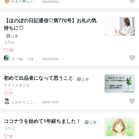
やまだ☘️心と頭
2024/02/02
がスッキリ整う
サロン
【ほのぼの日記通信♡第770号】お礼の気
持ちに♡
記事
コラム
12
まーsa。♡ほの
2023/08/20
ぼのブログ毎日
配信♡
初めて出品者になって思うこと
記事
ライフスタイル
11
ふんわりこころ
2025/10/31
サポート☘️みち
まさ
ココナラを始めて1年経ちました！
記事
コラム
10