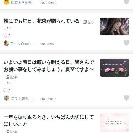
探究＆学習塾｜
2022/09/12
なぜラボ
誰にでも毎日、花束が贈られている
記事
占い
7
Trinity Oracle☽
2026/06/28
七星
いよいよ明日は願いを唱える日、皆さんで
お願い事をしてみましょう。夏至ですよ〜
記事
占い
7
咲良｜恋愛占い
2026/06/20
心導師
一年を振り返るとき、いちばん大切にして
ほしいこと
記事