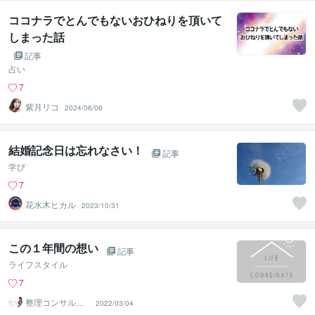
ココナラでとんでもないおひねりを頂いて
しまった話
記事
占い
7
紫月リコ
2024/06/06
結婚記念日は忘れなさい！
記事
学び
7
花水木ヒカル
2023/10/31
この１年間の想い
記事
ライフスタイル
7
整理コンサルタ
2022/03/04
ントYUMI