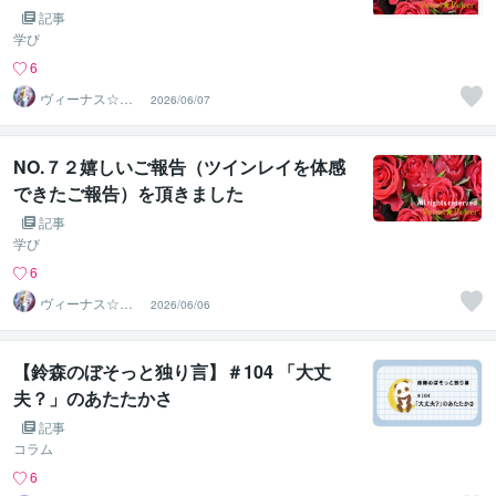
記事
学び
6
ヴィーナス☆パ
2026/06/07
ワー
NO.７２嬉しいご報告（ツインレイを体感
できたご報告）を頂きました
記事
学び
6
ヴィーナス☆パ
2026/06/06
ワー
【鈴森のぼそっと独り言】＃104 「大丈
夫？」のあたたかさ
記事
コラム
6