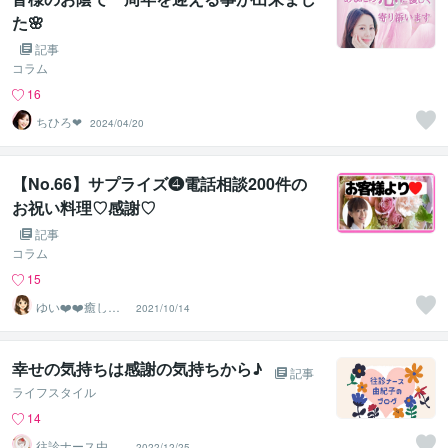
た🌸
記事
コラム
16
ちひろ❤
2024/04/20
【No.66】サプライズ❹電話相談200件の
お祝い料理♡感謝♡
記事
コラム
15
ゆい❤️❤️癒しの
2021/10/14
心友
幸せの気持ちは感謝の気持ちから♪
記事
ライフスタイル
14
往診ナース由紀
2022/12/25