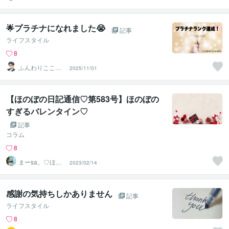
eart 恋占い
🌟プラチナになれました😭
記事
ライフスタイル
8
ふんわりこころ
2025/11/01
サポート☘️みち
まさ
【ほのぼの日記通信♡第583号】ほのぼの
すぎるバレンタイン♡
記事
コラム
8
まーsa。♡ほの
2023/02/14
ぼのブログ毎日
配信♡
感謝の気持ちしかありません
記事
ライフスタイル
8