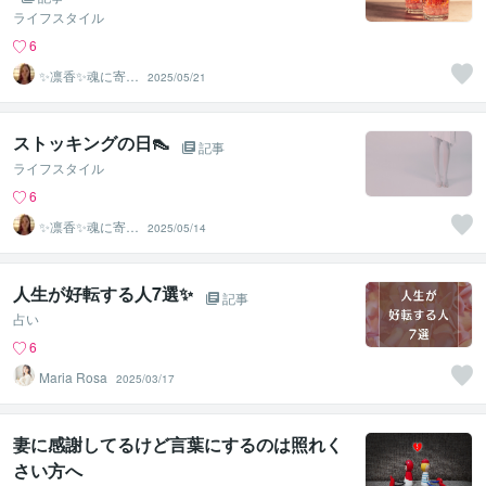
ライフスタイル
6
✨凛香✨魂に寄り
2025/05/21
添う癒しボイス
届けます✨
ストッキングの日👠
記事
ライフスタイル
6
✨凛香✨魂に寄り
2025/05/14
添う癒しボイス
届けます✨
人生が好転する人7選✨
記事
占い
6
Maria Rosa
2025/03/17
妻に感謝してるけど言葉にするのは照れく
さい方へ