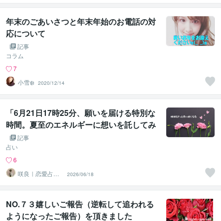
年末のごあいさつと年末年始のお電話の対
応について
記事
コラム
7
小雪❄️
2020/12/14
「6月21日17時25分、願いを届ける特別な
時間。夏至のエネルギーに想いを託してみ
ませんか？」
記事
占い
6
咲良｜恋愛占い
2026/06/18
心導師
NO.７３嬉しいご報告（逆転して追われる
ようになったご報告）を頂きました