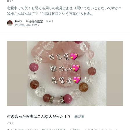
占い
恋愛中って良くも悪くも周りの意見はあまり聞いてないことないですか？
皆様こんばんは(*´▽｀*)恋は盲目という言葉がある通...
RuKa 四柱推命鑑定 result
2022/08/04 11:17
付き合ったら実はこんな人だった！？
記事
占い