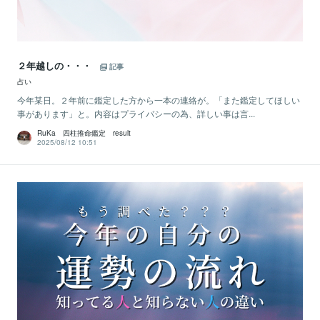
２年越しの・・・
記事
占い
今年某日。２年前に鑑定した方から一本の連絡が。「また鑑定してほしい
事があります」と。内容はプライバシーの為、詳しい事は言...
RuKa 四柱推命鑑定 result
2025/08/12 10:51