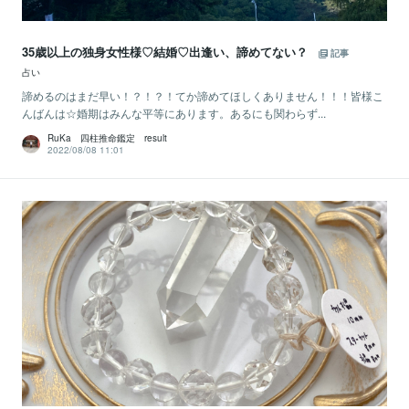
35歳以上の独身女性様♡結婚♡出逢い、諦めてない？
記事
占い
諦めるのはまだ早い！？！？！てか諦めてほしくありません！！！皆様こ
んばんは☆婚期はみんな平等にあります。あるにも関わらず...
RuKa 四柱推命鑑定 result
2022/08/08 11:01