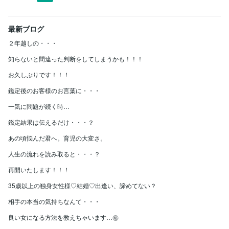
最新ブログ
２年越しの・・・
知らないと間違った判断をしてしまうかも！！！
お久しぶりです！！！
鑑定後のお客様のお言葉に・・・
一気に問題が続く時…
鑑定結果は伝えるだけ・・・？
あの頃悩んだ君へ。育児の大変さ。
人生の流れを読み取ると・・・？
再開いたします！！！
35歳以上の独身女性様♡結婚♡出逢い、諦めてない？
相手の本当の気持ちなんて・・・
良い女になる方法を教えちゃいます…㊙