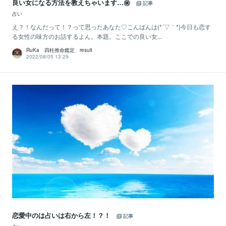
良い女になる方法を教えちゃいます…㊙
記事
占い
え？！なんだって！？って思ったあなた♡こんばんは(*´▽｀*)今日も恋す
る女性の味方のお話するよん。本題。ここでの良い女...
RuKa 四柱推命鑑定 result
2022/08/05 13:29
恋愛中のは占いは右から左！？！
記事