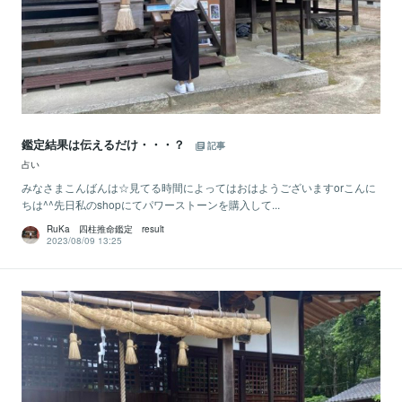
鑑定結果は伝えるだけ・・・？
記事
占い
みなさまこんばんは☆見てる時間によってはおはようございますorこんに
ちは^^先日私のshopにてパワーストーンを購入して...
RuKa 四柱推命鑑定 result
2023/08/09 13:25