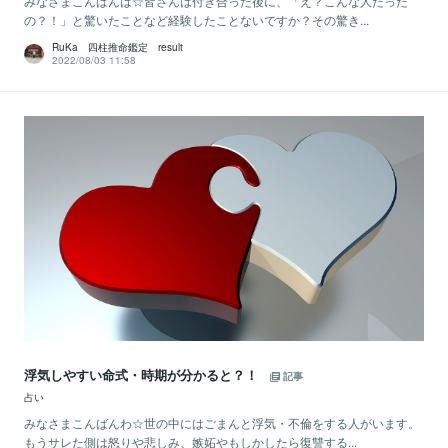
みなさまこんばんは☆皆さんは付き合った後に、「え？こんな人だった
の？！」と驚いたことなど経験したことないですか？その驚き...
RuKa 四柱推命鑑定 result
2022/08/03 11:58
浮気しやすい命式・時期が分かると？！
記事
占い
みなさまこんばんわ☆世の中にはごまんと浮気・不倫をする人がいます。
もうサレた側は怒りや悲しみ、嫉妬やもしかしたら復讐する...