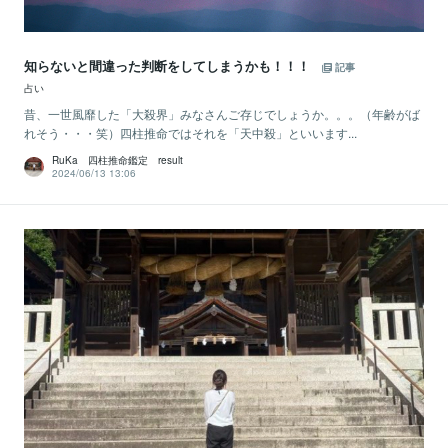
知らないと間違った判断をしてしまうかも！！！
記事
占い
昔、一世風靡した「大殺界」みなさんご存じでしょうか。。。（年齢がば
れそう・・・笑）四柱推命ではそれを「天中殺」といいます...
RuKa 四柱推命鑑定 result
2024/06/13 13:06