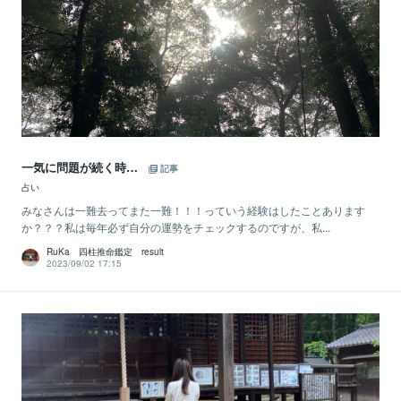
一気に問題が続く時…
記事
占い
みなさんは一難去ってまた一難！！！っていう経験はしたことあります
か？？？私は毎年必ず自分の運勢をチェックするのですが、私...
RuKa 四柱推命鑑定 result
2023/09/02 17:15