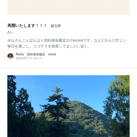
再開いたします！！！
記事
占い
みなさんこんばんは☆四柱推命鑑定士のkureaです。なんだかんだ忙しい
毎日を過ごし、ココナラを放置してました( ﾉД`)...
RuKa 四柱推命鑑定 result
2023/07/11 10:17