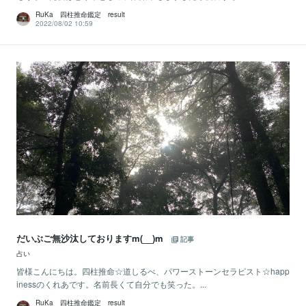
RuKa 四柱推命鑑定 result
2022/08/02 10:59
だいぶご無沙汰しておりますm(__)m
記事
占い
皆様こんにちは。四柱推命☆道しるべ、パワーストーンセラピスト☆happ
inessのくれあです。名前長くて自分でも笑った。...
RuKa 四柱推命鑑定 result