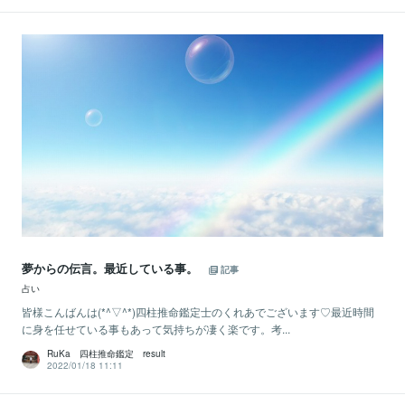
夢からの伝言。最近している事。
記事
占い
皆様こんばんは(*^▽^*)四柱推命鑑定士のくれあでございます♡最近時間
に身を任せている事もあって気持ちが凄く楽です。考...
RuKa 四柱推命鑑定 result
2022/01/18 11:11