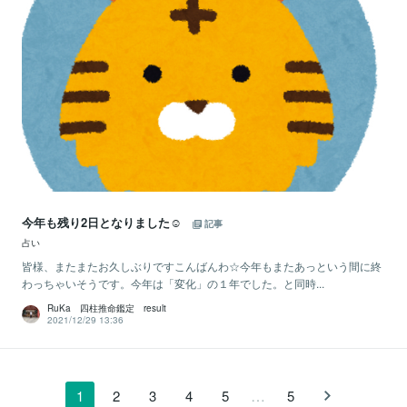
今年も残り2日となりました☺
記事
占い
皆様、またまたお久しぶりですこんばんわ☆今年もまたあっという間に終
わっちゃいそうです。今年は「変化」の１年でした。と同時...
RuKa 四柱推命鑑定 result
2021/12/29 13:36
…
1
2
3
4
5
5