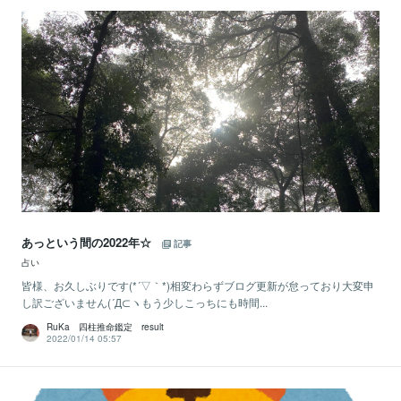
あっという間の2022年☆
記事
占い
皆様、お久しぶりです(*´▽｀*)相変わらずブログ更新が怠っており大変申
し訳ございません(´Д⊂ヽもう少しこっちにも時間...
RuKa 四柱推命鑑定 result
2022/01/14 05:57