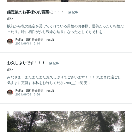
鑑定後のお客様のお言葉に・・・
記事
占い
以前から私の鑑定を受けてくれている男性のお客様。運勢だったり相性だ
ったり。時に相性が少し残念な結果になったとしてもそれを...
RuKa 四柱推命鑑定 result
2024/06/11 12:14
お久しぶりです！！！
記事
占い
みなさま、またまたまたお久しぶりでございます！！！ 気ままに過ごし、
気ままに更新する私をお許しくださいm(__)m笑 更...
RuKa 四柱推命鑑定 result
2024/06/09 10:56