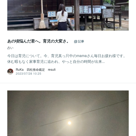
あの頃悩んだ君へ。育児の大変さ。
記事
占い
今日は育児について。今、育児真っ只中のmamaさん毎日お疲れ様です。
休む暇もなく家事育児に追われ、やっと自分の時間が出来...
RuKa 四柱推命鑑定 result
2023/07/28 10:25