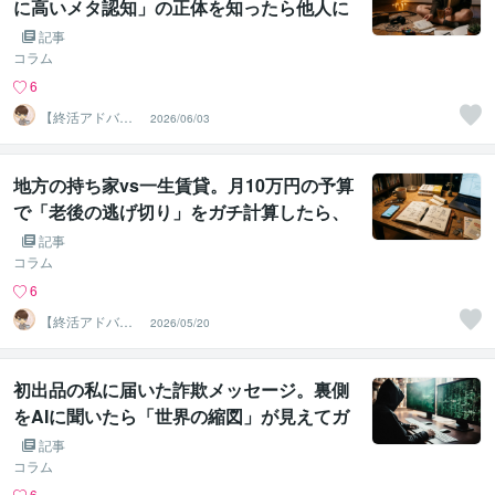
に高いメタ認知」の正体を知ったら他人に
優しくなれた話
記事
コラム
6
【終活アドバイ
2026/06/03
ザー・雑談】せ
いお
地方の持ち家vs一生賃貸。月10万円の予算
で「老後の逃げ切り」をガチ計算したら、
AIと大喧嘩して最高の答えが見つかった
記事
話。
コラム
6
【終活アドバイ
2026/05/20
ザー・雑談】せ
いお
初出品の私に届いた詐欺メッセージ。裏側
をAIに聞いたら「世界の縮図」が見えてガ
チで難しかった話
記事
コラム
6