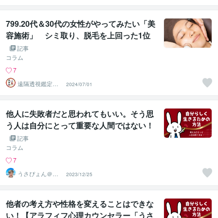
799.20代＆30代の女性がやってみたい「美
容施術」 シミ取り、脱毛を上回った1位
は？
記事
コラム
7
遠隔透視鑑定
2024/07/01
師・すずか✡
他人に失敗者だと思われてもいい。そう思
う人は自分にとって重要な人間ではない！
【アラフィフ心理カウンセラー「うさぴょ
記事
ん」のココナラ電話相談】
コラム
7
うさぴょん＠癒
2023/12/25
し系アラフィフ
心寄り添い人
他者の考え方や性格を変えることはできな
い！【アラフィフ心理カウンセラー「うさ