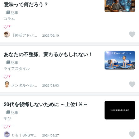
意味って何だろう？
記事
コラム
7
【終活アドバイ
2026/06/10
ザー・雑談】せ
いお
あなたの不整脈、変わるかもしれない！
記事
ライフスタイル
7
メンタルヘルス
2026/03/03
のお手伝い✨よ
うすけ
20代を後悔しないために ～上位1％～
記事
学び
7
とも｜SNSマー
2024/09/27
ケティング