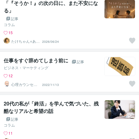
「『そうか！』の次の日に、また不安にな
る」
記事
コラム
15
たけちゃん⭐あな
2026/06/24
たの魅力を見つ
ける対話人
仕事をすぐ辞めてしまう前に
記事
ビジネス・マーケティング
12
心理カウンセラ
2022/11/13
ー Ｋｅｉ（ケ
イ）
20代の私が「終活」を学んで気づいた、残
酷なリアルと希望の話
記事
コラム
11