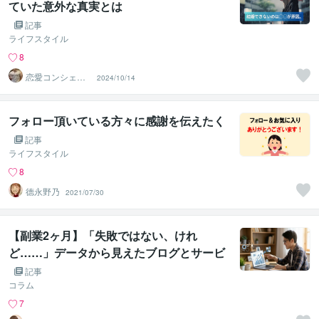
ていた意外な真実とは
記事
ライフスタイル
8
恋愛コンシェル
2024/10/14
ジュ ｜ ソウメイ
フォロー頂いている方々に感謝を伝えたく
記事
ライフスタイル
8
德永野乃
2021/07/30
【副業2ヶ月】「失敗ではない、けれ
ど……」データから見えたブログとサービ
スのズレ
記事
コラム
7