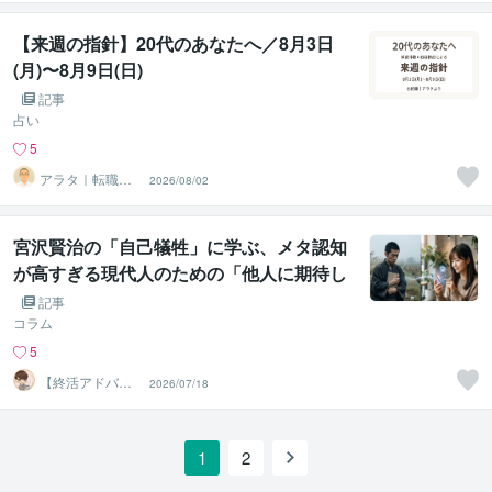
【来週の指針】20代のあなたへ／8月3日
(月)〜8月9日(日)
記事
占い
5
アラタ｜転職・
2026/08/02
独立の時期を読
む東洋占術師
宮沢賢治の「自己犠牲」に学ぶ、メタ認知
が高すぎる現代人のための「他人に期待し
ない技術」
記事
コラム
5
【終活アドバイ
2026/07/18
ザー・雑談】せ
いお
1
2