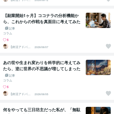
2026/06/12
ザー・雑談】せ
いお
【副業開始1ヶ月】ココナラの分析機能か
ら、これからの作戦を真面目に考えてみた
話
記事
コラム
6
【終活アドバイ
2026/06/07
ザー・雑談】せ
いお
あの世や生まれ変わりを科学的に考えてみ
たら、逆に世界の不思議が増してしまった
話
記事
コラム
6
【終活アドバイ
2026/06/05
ザー・雑談】せ
いお
何をやっても三日坊主だった私が、「無駄