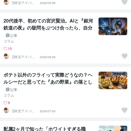
【終活アドバイ
2026/05/08
ザー・雑談】せ
いお
20代後半、初めての宮沢賢治。AIと『銀河
鉄道の夜』の疑問をぶつけ合ったら、自分
の「思考の癖」が見えてきた話
記事
コラム
10
【終活アドバイ
2026/06/26
ザー・雑談】せ
いお
ポテト以外のフライって実際どうなの？ヘ
ルシーだと思ってた『あの野菜』の落とし
穴
記事
コラム
9
【終活アドバイ
2026/07/24
ザー・雑談】せ
いお
配属2ヶ月で知った「ホワイトすぎる職