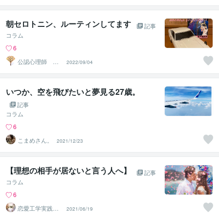
朝セロトニン、ルーティンしてます
記事
コラム
6
公認心理師 心
2022/09/04
の相談所
いつか、空を飛びたいと夢見る27歳。
記事
コラム
6
こまめさん。
2021/12/23
【理想の相手が居ないと言う人へ】
記事
コラム
6
恋愛工学実践コ
2021/06/19
ンサルタント