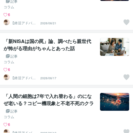
い』リアルと、中小企業の猶予。
記事
コラム
6
【終活アドバイ
2026/06/21
ザー・雑談】せ
いお
「新NISAは国の罠」論、調べたら親世代
が怖がる理由がちゃんとあった話
記事
コラム
6
【終活アドバイ
2026/06/17
ザー・雑談】せ
いお
「人間の細胞は7年で入れ替わる」のにな
ぜ老いる？コピー機現象と不老不死のクラ
ゲの話
記事
コラム
6
【終活アドバイ