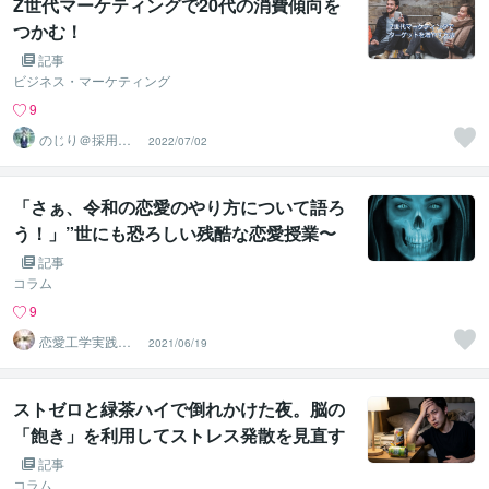
Z世代マーケティングで20代の消費傾向を
つかむ！
記事
ビジネス・マーケティング
9
のじり＠採用サ
2022/07/02
ポーター
「さぁ、令和の恋愛のやり方について語ろ
う！」”世にも恐ろしい残酷な恋愛授業〜
終わりの始まり〜”
記事
コラム
9
恋愛工学実践コ
2021/06/19
ンサルタント
ストゼロと緑茶ハイで倒れかけた夜。脳の
「飽き」を利用してストレス発散を見直す
記事
コラム