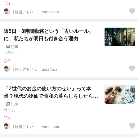
9
【終活アドバイ
2026/06/13
ザー・雑談】せ
いお
週5日・8時間勤務という「古いルール」
に、私たちが明日も付き合う理由
記事
コラム
9
【終活アドバイ
2026/05/31
ザー・雑談】せ
いお
「Z世代のお金の使い方のせい」って本
当？現代の物価で昭和の暮らしをしたら…
記事
コラム
9
【終活アドバイ
2026/05/30
ザー・雑談】せ
いお