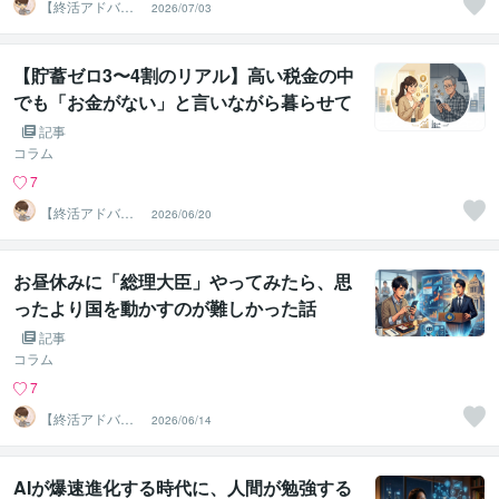
【終活アドバイ
2026/07/03
ザー・雑談】せ
いお
【貯蓄ゼロ3〜4割のリアル】高い税金の中
でも「お金がない」と言いながら暮らせて
いるカラクリ
記事
コラム
7
【終活アドバイ
2026/06/20
ザー・雑談】せ
いお
お昼休みに「総理大臣」やってみたら、思
ったより国を動かすのが難しかった話
記事
コラム
7
【終活アドバイ
2026/06/14
ザー・雑談】せ
いお
AIが爆速進化する時代に、人間が勉強する