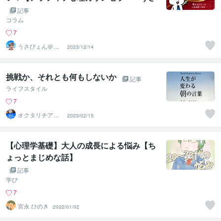
ぴょん」のココナラ電話相談】
記事
コラム
7
うさぴょん＠癒
2023/12/14
し系アラフィフ
心寄り添い人
挑戦か、それとも何もしないか
記事
ライフスタイル
7
オクタリチア出
2023/02/15
版
【心理学基礎】大人の成長による悩み【ち
ょっとまじめな話】
記事
学び
7
宮永 ひのき
2022/01/02