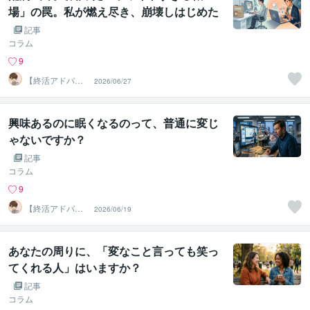
場」の罠。私が燃え尽き、崩壊しはじめた
本当の理由
記事
コラム
9
【終活アドバイ
2026/06/27
ザー・雑談】せ
いお
興味あるのに眠くなるのって、普通に変じ
ゃないですか？
記事
コラム
9
【終活アドバイ
2026/06/19
ザー・雑談】せ
いお
あなたの周りに、「変なこと言っても笑っ
てくれる人」はいますか？
記事
コラム