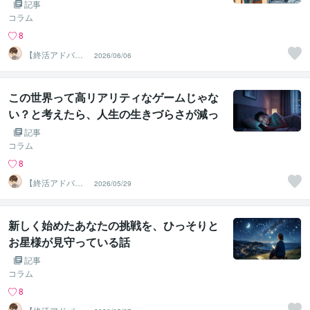
の話
記事
コラム
8
【終活アドバイ
2026/06/06
ザー・雑談】せ
いお
この世界って高リアリティなゲームじゃな
い？と考えたら、人生の生きづらさが減っ
た話
記事
コラム
8
【終活アドバイ
2026/05/29
ザー・雑談】せ
いお
新しく始めたあなたの挑戦を、ひっそりと
お星様が見守っている話
記事
コラム
8