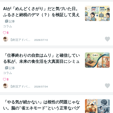
AIが「めんどくさがり」だと気づいた日。
ふるさと納税のデマ（？）を検証して見え
たこと
記事
コラム
8
【終活アドバイ
2026/07/10
ザー・雑談】せ
いお
「仕事終わりの自炊はムリ」と確信してい
る私が、未来の食生活を大真面目にシミュ
レーションしてみた話
記事
コラム
8
【終活アドバイ
2026/07/04
ザー・雑談】せ
いお
「やる気が続かない」は根性の問題じゃな
い。脳の”省エネモード”という正常なバグ