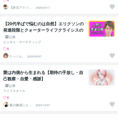
【終活アドバイ
2026/05/17
ザー・雑談】せ
いお
【20代半ばで悩むのは自然】エリクソンの
発達段階とクォーターライフクライシスの
関連性について
記事
ビジネス・マーケティング
6
たっくん、
2025/05/27
愛は内側から生まれる【期待の手放し・自
己観察・自愛・感謝】
記事
ライフスタイル
6
氣の練成による
2024/12/07
意識変容ガイド
｜氣功師有岐