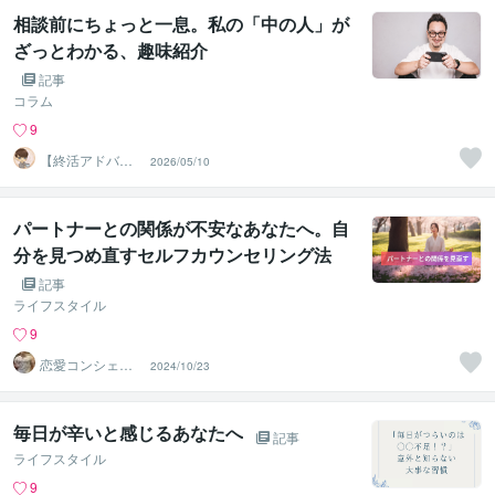
相談前にちょっと一息。私の「中の人」が
ざっとわかる、趣味紹介
記事
コラム
9
【終活アドバイ
2026/05/10
ザー・雑談】せ
いお
パートナーとの関係が不安なあなたへ。自
分を見つめ直すセルフカウンセリング法
記事
ライフスタイル
9
恋愛コンシェル
2024/10/23
ジュ ｜ ソウメイ
毎日が辛いと感じるあなたへ
記事
ライフスタイル
9