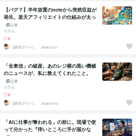
【バグ？】半年放置のnoteから突然収益が
発生。楽天アフィリエイトの仕組みが太っ
腹すぎる話
記事
コラム
6
【終活アドバイ
2026/07/31
ザー・雑談】せ
いお
「全東信」の破産。あのレジ横の黒い機械
のニュースが、私に教えてくれたこと。
記事
コラム
6
【終活アドバイ
2026/07/13
ザー・雑談】せ
いお
「AIに仕事が奪われる」の前に。現場で使
って分かった『痒いところに手が届かな