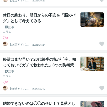
【終活アドバイ
2026/05/27
ザー・雑談】せ
いお
休日の終わり、明日からの不安を「脳のバ
グ」として考えてみる
記事
コラム
8
【終活アドバイ
2026/05/24
ザー・雑談】せ
いお
終活はまだ早い？20代後半の私が「今、知
っておいてガチで救われた」3つの防衛策
記事
コラム
8
【終活アドバイ
2026/05/17
ザー・雑談】せ
いお
結婚できないのは◯◯のせい！？見落とし