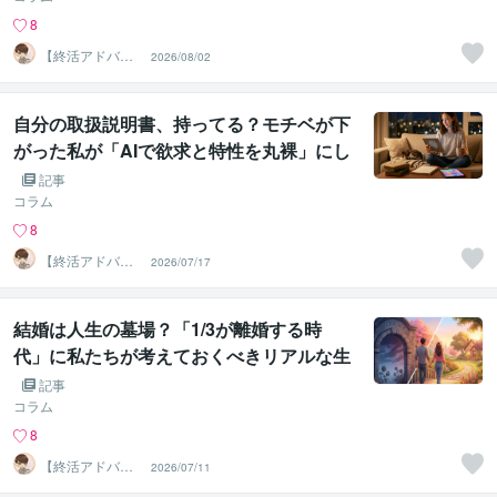
8
【終活アドバイ
2026/08/02
ザー・雑談】せ
いお
自分の取扱説明書、持ってる？モチベが下
がった私が「AIで欲求と特性を丸裸」にし
てみた話
記事
コラム
8
【終活アドバイ
2026/07/17
ザー・雑談】せ
いお
結婚は人生の墓場？「1/3が離婚する時
代」に私たちが考えておくべきリアルな生
存戦略
記事
コラム
8
【終活アドバイ
2026/07/11
ザー・雑談】せ
いお