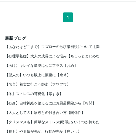
1
最新ブログ
【あなたはどこまで】マズローの欲求階層説について【満...
【心理学基礎】大人の成長による悩み【ちょっとまじめな...
【あけ】キレイな環境は心にプラス【おめ】
【聖人の】いつも以上に慎重に【余裕】
【名言】着実に行こう師走【フワフワ】
【冬】ストレスの可視化【寒すぎ】
【心身】自律神経を整えるにはお風呂掃除から【相関】
【大人としての】家族との付き合い方【関係性】
【クリスマスも】簡単なストレス解消法をいくつか持ちた...
【腰も】やる気が先か、行動が先か【痛いし】