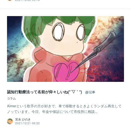
認知行動療法って名前が仰々しいね(*´▽｀*)
記事
コラム
Aimerという歌手の方が好きで、車で移動するときよくランダム再生して
ノッています。今日、年金や保証について市役所に相談...
宮永 ひのき
2021/12/21 06:32