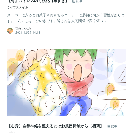
【冬】ストレスの可視化【寒すぎ】
記事
ライフスタイル
スーパーに入るとお菓子＆おもちゃコーナーに最初に向かう習性がありま
す。こんにちは、ひのきです。皆さんは人間関係で深く傷つ...
宮永 ひのき
2021/12/27 14:18
【心身】自律神経を整えるにはお風呂掃除から【相関】
記事
コラム