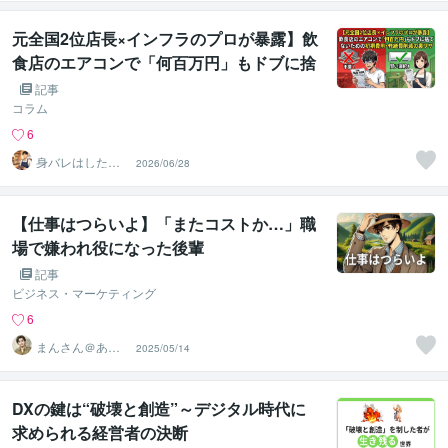
元全国2位店長×インフラのプロが暴露】飲
食店のエアコンで「何百万円」もドブに捨
てないための初期費用・修繕費削減の裏ワ
記事
ザ
コラム
6
身バレはしたく
2026/06/28
ないよね
【仕事はつらいよ】「またコストか…」職
場で嫌われ役になった後輩
記事
ビジネス・マーケティング
6
まんさん＠あな
2025/05/14
たの「すごい」
がわかる人
DXの鍵は“破壊と創造”～デジタル時代に
求められる経営者の決断