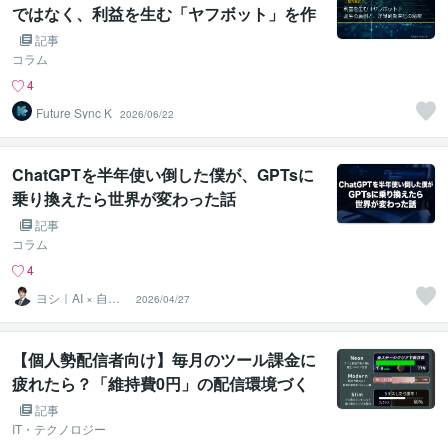
ではなく、利益を生む「ヤフボット」を作
った理由
記事
コラム
4
Future Sync K
2026/06/22
ChatGPTを半年使い倒した僕が、GPTsに
乗り換えたら世界が変わった話
記事
コラム
4
ヨシ｜AI × 自動
2026/04/27
化で「面倒」を
消す人
【個人勢配信者向け】毎月のツール課金に
疲れたら？「維持費0円」の配信環境づく
り
記事
IT・テクノロジー