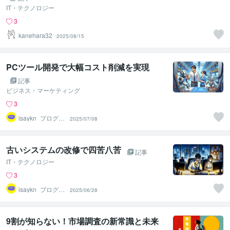
IT・テクノロジー
3
kanehara32
2025/08/15
PCツール開発で大幅コスト削減を実現
記事
ビジネス・マーケティング
3
isaykn_プログラ
2025/07/08
ム相談製作プロ
古いシステムの改修で四苦八苦
記事
IT・テクノロジー
3
isaykn_プログラ
2025/06/28
ム相談製作プロ
9割が知らない！市場調査の新常識と未来