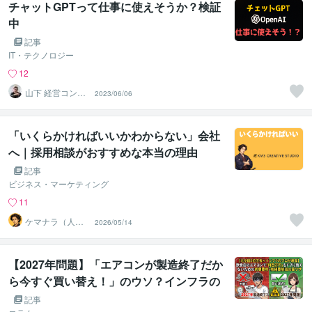
チャットGPTって仕事に使えそうか？検証
中
記事
IT・テクノロジー
12
山下 経営コンサ
2023/06/06
ル／コーチ
「いくらかければいいかわからない」会社
へ｜採用相談がおすすめな本当の理由
記事
ビジネス・マーケティング
11
ケマナラ（人
2026/05/14
事・採用コンサ
ルタント）
【2027年問題】「エアコンが製造終了だか
ら今すぐ買い替え！」のウソ？インフラの
プロが教える本当にオトクな時期の見極め
記事