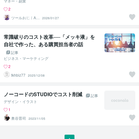
マネー・副業
2
ツールおじ｜A
2026/01/27
I・業務自動化・
小型開発
常識破りのコスト改革──「メッキ液」を
自社で作った、ある購買担当者の話
記事
ビジネス・マーケティング
2
tkhbiz77
2025/12/08
ノーコードのSTUDIOでコスト削減
記事
デザイン・イラスト
1
奥谷晋司
2023/11/05