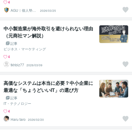
4
AGU｜個人勢VT
2026/03/25
uber向け装備屋
中小製造業が海外取引を避けられない理由
（元商社マン解説）
記事
ビジネス・マーケティング
4
tkhbiz77
2026/03/09
高価なシステムは本当に必要？中小企業に
最適な「ちょうどいいIT」の選び方
記事
IT・テクノロジー
4
Haru taro
2026/02/20