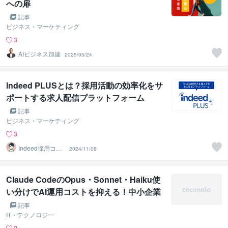
への扉
記事
ビジネス・マーケティング
3
AIビジネス加速
2025/05/24
Indeed PLUSとは？採用活動の効率化をサ
ポートする求人配信プラットフォーム
記事
ビジネス・マーケティング
3
Indeed採用コン
2024/11/08
サルタント
Claude CodeのOpus・Sonnet・Haiku使
い分けでAI運用コストを抑える！中小企業
のための自動化コスト管理ガイド
記事
IT・テクノロジー
2