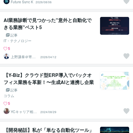
Future Sync K
2026/08/06
AI業務診断で見つかった"意外と自動化で
きる業務"ベスト5
記事
IT・テクノロジー
5
上野謙泰＠寄り
2026/04/12
添い対応
【Y-Biz】クラウド型ERP導入でバックオ
フィス業務を革新！〜生成AIと連携し企業
成長を加速させる〜
記事
コラム
5
YCキャリア相談
2024/08/29
室
【開発秘話】私が「単なる自動化ツール」