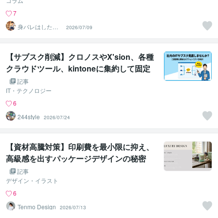
方
コラム
7
身バレはしたく
2026/07/09
ないよね
【サブスク削減】クロノスやX'sion、各種
クラウドツール、kintoneに集約して固定
費を削れませんか？
記事
IT・テクノロジー
6
244style
2026/07/24
【資材高騰対策】印刷費を最小限に抑え、
高級感を出すパッケージデザインの秘密
記事
デザイン・イラスト
6
Tenmo Design
2026/07/13