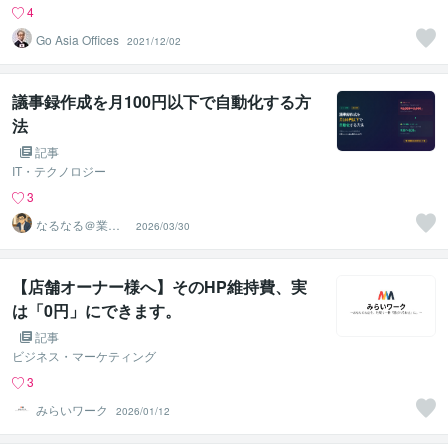
4
Go Asia Offices
2021/12/02
議事録作成を月100円以下で自動化する方
法
記事
IT・テクノロジー
3
なるなる＠業務
2026/03/30
効率化エンジニ
ア
【店舗オーナー様へ】そのHP維持費、実
は「0円」にできます。
記事
ビジネス・マーケティング
3
みらいワーク
2026/01/12