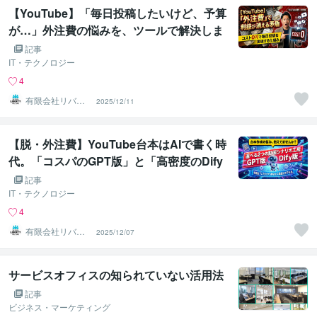
【YouTube】「毎日投稿したいけど、予算
が…」外注費の悩みを、ツールで解決しま
せんか？
記事
IT・テクノロジー
4
有限会社リバテ
2025/12/11
ィ 大北章史
【脱・外注費】YouTube台本はAIで書く時
代。「コスパのGPT版」と「高密度のDify
版」、あなたに合うのはどっち？
記事
IT・テクノロジー
4
有限会社リバテ
2025/12/07
ィ 大北章史
サービスオフィスの知られていない活用法
記事
ビジネス・マーケティング