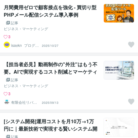
月間費用ゼロで顧客接点を強化 - 買切り型
PHPメール配信システム導入事例
記事
ビジネス・マーケティング
3
isaykn_プログラ
2025/10/27
ム相談製作プロ
【担当者必見】動画制作の"外注"はもう不
要。AIで実現するコスト削減とマーケティ
ング強化術
記事
ビジネス・マーケティング
3
有限会社リバテ
2025/09/13
ィ 大北章史
[システム開発]運用コストを月10万→1万
円に｜最新技術で実現する賢いシステム開
発
記事