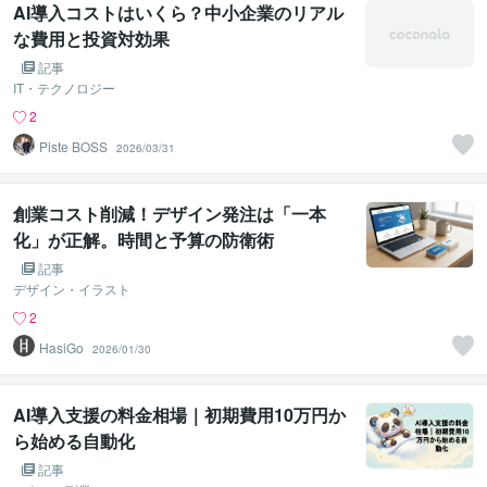
AI導入コストはいくら？中小企業のリアル
な費用と投資対効果
記事
IT・テクノロジー
2
Piste BOSS
2026/03/31
創業コスト削減！デザイン発注は「一本
化」が正解。時間と予算の防衛術
記事
デザイン・イラスト
2
HasiGo
2026/01/30
AI導入支援の料金相場｜初期費用10万円か
ら始める自動化
記事