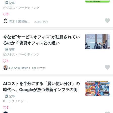
記事
ビジネス・マーケティング
6
青木｜業務改
2024/12/04
善・業務課題解
決コンサル
今なぜ"サービスオフィス"が注目されてい
るのか？賃貸オフィスとの違い
記事
ビジネス・マーケティング
6
Go Asia Offices
2021/07/23
AIコストを半分にする「賢い使い分け」の
時代へ。Googleが放つ最新インフラの衝
撃
記事
IT・テクノロジー
5