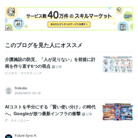
このブログを見た人にオススメ
介護施設の防災、「人が足りない」を前提に計
画を作り直す6つの視点
記事
ビジネス・マーケティング
firekubo
2026/08/07 00:18
AIコストを半分にする「賢い使い分け」の時代
へ。Googleが放つ最新インフラの衝撃
記事
IT・テクノロジー
Future Sync K