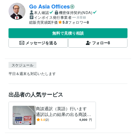
Go Asia Offices
本人確認
機密保持契約(NDA)
インボイス発行事業者
未登録
総販売実績
2
評価
5.0
フォロワー
8
無料で見積り相談
メッセージを送る
フォロー
8
スケジュール
平日＆週末も対応いたします
出品者の人気サービス
商談通訳（英語）行います
通訳以上の結果の出る商談通
訳営業支援を行います
5.0
(2)
4,000
円