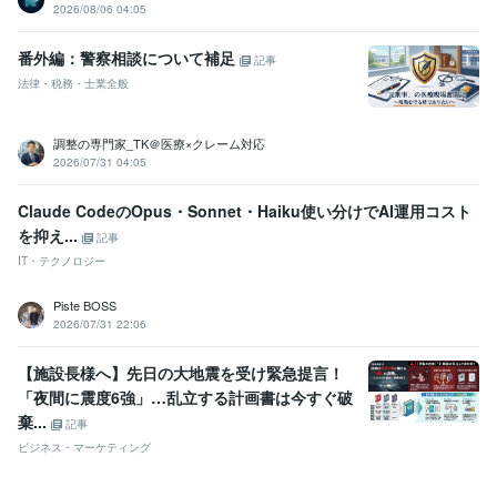
2026/08/06 04:05
番外編：警察相談について補足
記事
法律・税務・士業全般
調整の専門家_TK＠医療×クレーム対応
2026/07/31 04:05
Claude CodeのOpus・Sonnet・Haiku使い分けでAI運用コスト
を抑え...
記事
IT・テクノロジー
Piste BOSS
2026/07/31 22:06
【施設長様へ】先日の大地震を受け緊急提言！
「夜間に震度6強」…乱立する計画書は今すぐ破
棄...
記事
ビジネス・マーケティング