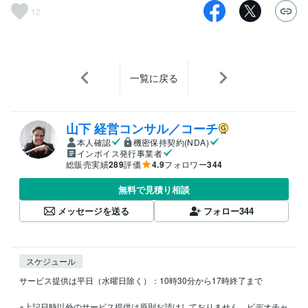
12
一覧に戻る
山下 経営コンサル／コーチ
本人確認
機密保持契約(NDA)
インボイス発行事業者
総販売実績
289
評価
4.9
フォロワー
344
無料で見積り相談
メッセージを送る
フォロー
344
スケジュール
サービス提供は平日（水曜日除く）：10時30分から17時終了まで

※上記日時以外のサービス提供は原則お請けしておりません。ビデオチャ