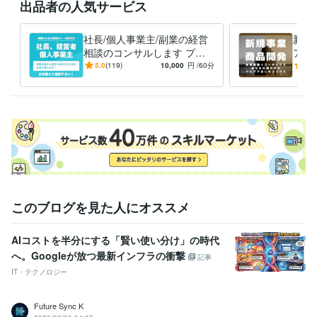
出品者の人気サービス
ベンチャー企業（専門商社） 営業職、企画職
1991年3月 ~ 2000年4
月
社長/個人事業主/副業の経営
新規
映画、映像コンテンツ製造販売 営業職
2000年6月 ~ 2002年2月
相談のコンサルします プロ
ア出
ベンチャー企業（人材サービス業・人材派遣・人材紹介）
2002年3
の経営コンサルタントが年商
経験
5.0
(119)
10,000
円
/60分
5.0
月 ~ 2008年2月
10億→70億の経験をお伝
なた
ベンチャー企業（人材サービス業・人材派遣・人材紹介・教育研修・
え！
現化
海外人材）
2008年3月 ~ 現在
中小経営者向けエグゼクティブコーチ/経営コンサルタント業
2023年
7月 ~ 現在
受賞歴
社員教育について/大阪中小企業経営者交流会
人材の採用と定着につ
いて/業界団体主催展示会
生き残る会社の人材採用戦略/業界団体セミ
ナー
看護師専門誌「潜在看護師の現場復帰について」
【取材】福祉
このブログを見た人にオススメ
系業界紙「人材の働きやすい環境」
【取材】日経新聞「人材サービ
ス業界の現状」
【取材】地方経済「地方における人材ビジネスにつ
いて」
【取材】福祉系業界紙「働きやすい環境つくり」
【取材】日
AIコストを半分にする「賢い使い分け」の時代
本経済新聞「待機児童問題について」
【取材】日本経済新聞「人材
へ。Googleが放つ最新インフラの衝撃
記事
派遣の時給について」
【取材】日本経済新聞「人材派遣の時給高騰
IT・テクノロジー
について」
【取材】日本経済新聞「人材教育市場環境について」
【取材】毎日新聞「保育士確保の課題について」
Future Sync K