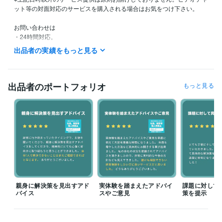
ット等の対面対応のサービスを購入される場合はお気をつけ下さい。

お問い合わせは

・24時間対応。

・返信は随時対応（夜間、業務中は遅れる場合もございます）

出品者の実績をもっと見る
・土日祝日は翌営業日のお返事になる場合もございます。

※ご購入後に即日対応は基本的にご対応しておりませんので、別途日程調
整をお願いいたします。

出品者のポートフォリオ
もっと見る
◆キャンセルの対応について◆

連絡がつかない等の購入者様都合のキャンセルの場合は、サービス提供
日の翌日までにご連絡ください。ご連絡がいただけない際には、自動的
に料金を決済させていただく場合がございます。ご注意ください。
経験職種
マーケティング / デジタルマーケティング
経験年数 : 20年
営業 / 法人営業
経験年数 : 10年
コンサルタント / 経営コンサルタント
経験年数 : 3年
親身に解決策を見出すアド
実体験を踏まえたアドバイ
課題に対して
バイス
スやご意見
策を提示
経営・マネジメント / 経営者・CEO・COO
経験年数 : 15年
ライフスタイル・その他 / カウンセラー・コーチ
経験年数 : 5年
職歴