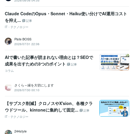
2026/08/06 04:05
ビジネス・クリエイティブツール
Excel:30年
PowerPoint:30年
Word:30年
ChatGPT:3年
Filmora:5年
Canva:3年
WordPress:20年
freee:2年
Claude CodeのOpus・Sonnet・Haiku使い分けでAI運用コスト
を抑え...
記事
得意分野
IT・テクノロジー
コンサルティング・士業
エグゼクティブコーチ/経営コンサルタント
経営
起業
社長
コンサル
エグゼクティブコーチ
コーチング
Piste BOSS
経営コンサルタント
悩み
相談
2026/07/31 22:06
AIで書いた記事が読まれない理由とは？SEOで
成果を出すための3つのポイント
記事
コラム
さくら～縁を大切にします
2026/07/30 00:10
【サブスク削減】クロノスやX'sion、各種クラ
ウドツール、kintoneに集約して固定...
記事
IT・テクノロジー
244style