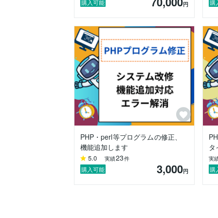
70,000
画像生成やテキスト自動処理、AIチャット
購入可能
購
円
導入教育も行っており、組織内でのAI活用
【使用言語・ツール】

AIツール: ChatGPT, OpenAI, Gemini, Cl
プログラミング言語: PHP, Python, JavaScript
その他: 各種API活用、GAS, HTML/CSS, jQue
【基本的な仕事方針】

常に新しい技術を学びながら「分かりや
する開発パートナーとして、ぜひご相談い
法人として仕事を請負い、責任ある仕事を
有限会社イッセイネット
PHP・perl等プログラムの修正、
P
機能追加します
タ
23
5.0
実績
件
実
3,000
購入可能
購
円