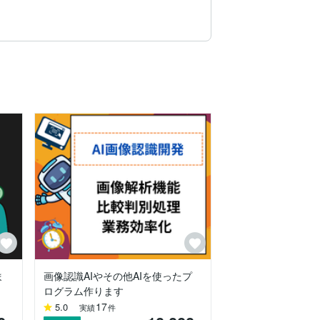
技術との連携にも強みがあります。最新の技術を積
進めていただけます。誠実さと責任感を最
まで一貫して対応。必要に応じてAIやデータベー
ま
画像認識AIやその他AIを使ったプ
ログラム作ります
17
5.0
実績
件