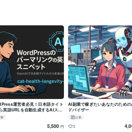
rdPress運営者必見！日本語タイト
AI副業で稼ぎたいあなたのための
ら英語URLを自動生成するAIスニ
ドバイザー
ト
記事
記事
5,500
4,
3
円