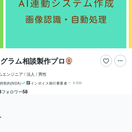
_プログラム相談製作プロ
ムエンジニア
法人
男性
持契約(NDA)
インボイス発行事業者
未登録
8
58
フォロワー
〜