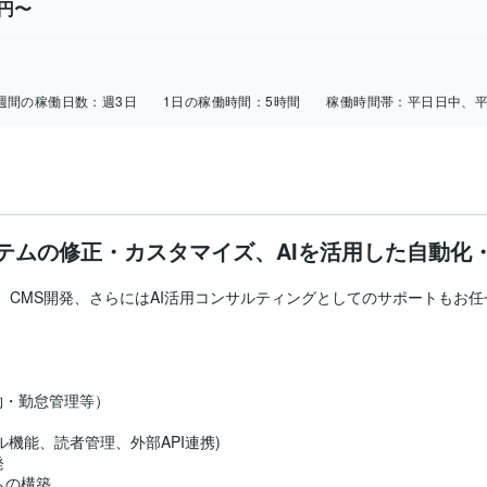
0円〜
週間の稼働日数：
週3日
1日の稼働時間：
5時間
稼働時間帯：
平日日中、
テムの修正・カスタマイズ、AIを活用した自動化
、CMS開発、さらにはAI活用コンサルティングとしてのサポートもお任
・勤怠管理等）

機能、読者管理、外部API連携)



ムの構築
