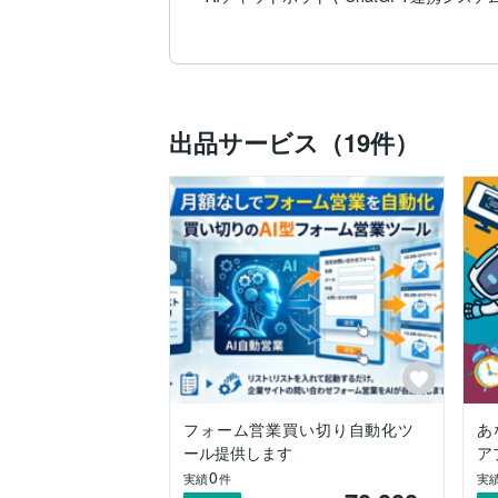
Google連携システム(GASやgoogle API)

Webサイト制作（WordPress導入、フ
各種フォーム作成やWebデザイン業務

診断サイトの作成

動画自動生成ツール

Dify構築、ワークフロー作成

出品サービス（19件）
画像認識AIや機械学習を使ったデータ処理
データ収集・入力・営業リスト作成

【ご提供できること】

- 確かな技術力と柔軟な対応

PHPやPython、各種API、GASなどの
極的に取り入れ、企業規模や要件に合わせ
- コミュニケーション重視のプロジェクト
こまめな連絡や進捗共有を徹底すること
優先に、納得のいく成果をお届けすること
- ワンストップでの対応が可能

企画・要件定義から設計・開発、UI/UXデザイ
フォーム営業買い切り自動化ツ
あ
スなどの専門分野を組み合わせ、効率的か
ール提供します
ア
0
実績
件
実
- AI技術を活用した業務効率化とDX推進
