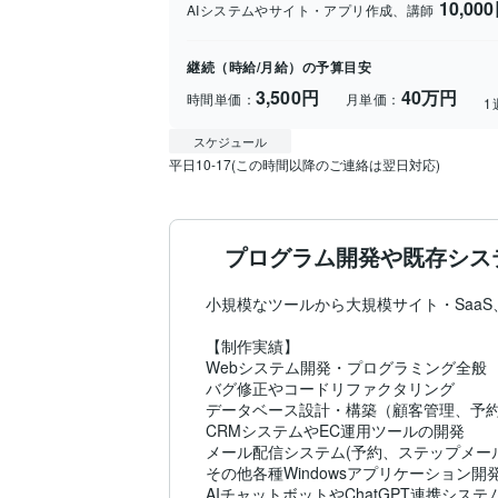
10,00
AIシステムやサイト・アプリ作成、講師
継続（時給/月給）の予算目安
3,500円
40万円
時間単価：
月単価：
1
スケジュール
平日10-17(この時間以降のご連絡は翌日対応)
プログラム開発や既存シス
小規模なツールから大規模サイト・SaaS
【制作実績】

Webシステム開発・プログラミング全般

バグ修正やコードリファクタリング

データベース設計・構築（顧客管理、予約
CRMシステムやEC運用ツールの開発

メール配信システム(予約、ステップメール
その他各種Windowsアプリケーション開発
AIチャットボットやChatGPT連携システ