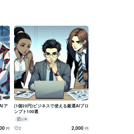
AIア
(1個20円)ビジネスで使える厳選AIプロ
ンプト100選
記事
000
2,000
2
円
円