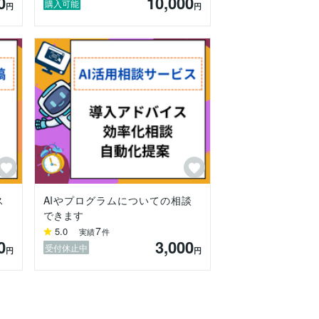
0
10,000
としています。オンライン講師としてAIの
購入可能
円
円
おります。ビジネスの成長と効率化に直結
ス
AIやプログラムについての相談
できます
7
5.0
実績
件
0
3,000
受付休止中
円
円