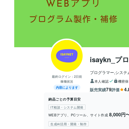
isaykn
プログラマー,システ
最終ログイン：
2日前
本人確認
機密保
稼働状況
内容によります
79
4.
販売実績
評価
納品ごとの予算目安
IT相談・システム開発
8,000円
WEBアプリ、PCツール、サイト作成
生成AI活用・開発・制作