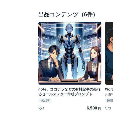
出品コンテンツ（6件）
note、ココナラなどの有料記事の売れ
Wo
るセールスレター作成プロンプト
ルか
ペッ
記事
6,500
4
3
円