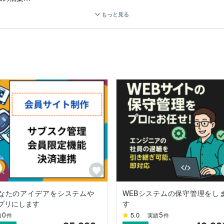
もっと見る
ロントエンド実装など）

や作業効率化

豊富な経験に加え、ChatGPT、OpenAI、Gemini、ClaudeなどAI
た最適な開発方法・ディレクションを提案いたします。

進行

で、常にお客様のビジョンとニーズを把握し、安心してプロジェクトを
をお約束いたします。

ン、フロントエンド（HTML/CSS/JavaScript/jQueryなど）
なたのアイデアをシステムや
WEBシステムの保守管理をし
つ高品質なサービスを提供いたします。

プリにします
す
0
5
5.0
績
件
実績
件