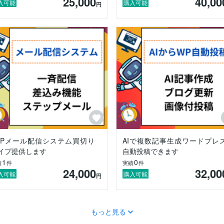
25,000
40,00
ボットなど、AI×Webシステムを融合させたソリューション構築を得意
入可能
購入可能
円
の定着にも貢献します。

aude, 他各種AI

, etc.

ry, Bootstrap など

すいコミュニケーション」「的確な提案」「責任ある納品」を心がけて
ただければ幸いです。

致します。

HPメール配信システム買切り
AIで複数記事生成ワードプレ
イプ提供します
自動投稿できます
1
0
績
件
実績
件
24,000
32,00
入可能
購入可能
円
もっと見る