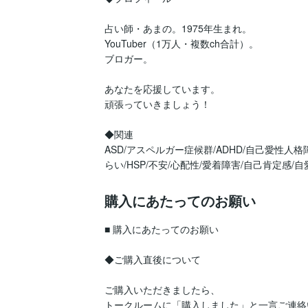
占い師・あまの。1975年生まれ。

YouTuber（1万人・複数ch合計）。

ブロガー。

あなたを応援しています。

頑張っていきましょう！

◆関連

ASD/アスペルガー症候群/ADHD/自己愛性人格
らい/HSP/不安/心配性/愛着障害/自己肯定感/自
購入にあたってのお願い
■ 購入にあたってのお願い

◆ご購入直後について

ご購入いただきましたら、

トークルームに「購入しました」と一言ご連絡いた