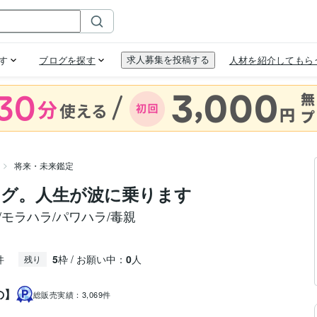
将来・未来鑑定
グ。人生が波に乗ります
モラハラ/パワハラ/毒親
件
5
枠 / お願い中：
0
人
残り
の】
総販売実績：
3,069件