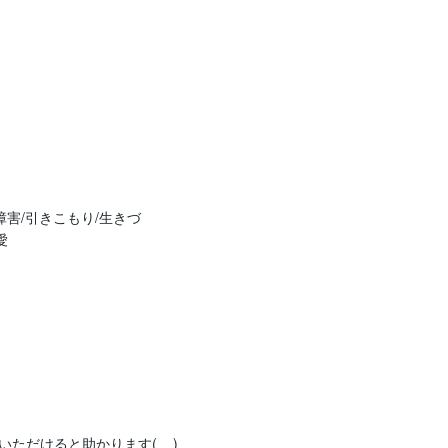
障害/引きこもり/生きづ
愛
だけると助かります(__)
