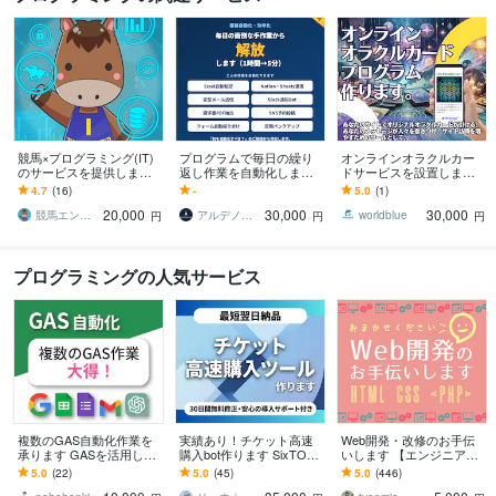
競馬×プログラミング(IT)
プログラムで毎日の繰り
オンラインオラクルカー
のサービスを提供します I
返し作業を自動化します
ドサービスを設置します
T的にやりたいことが可能
その手作業、仕組みにし
毎日の運勢を占う、サイ
4.7
(16)
-
5.0
(1)
かどうか、まずはご相談
て時間を取り戻しません
ト訪問者増加に貢献しま
20,000
30,000
30,000
ください！
か
す。
競馬エンジニア田辺
アルデノヴァ｜AI・システム開発
worldblue
円
円
円
プログラミングの人気サービス
複数のGAS自動化作業を
実績あり！チケット高速
Web開発・改修のお手伝
承ります GASを活用した
購入bot作ります SixTONE
いします 【エンジニア歴1
連結・同期作業等、何で
S等人気公演の取得報告あ
1年】新規開発・改修なん
5.0
(22)
5.0
(45)
5.0
(446)
もお任せください！
り&30日間無料修正付
でもお任せください！