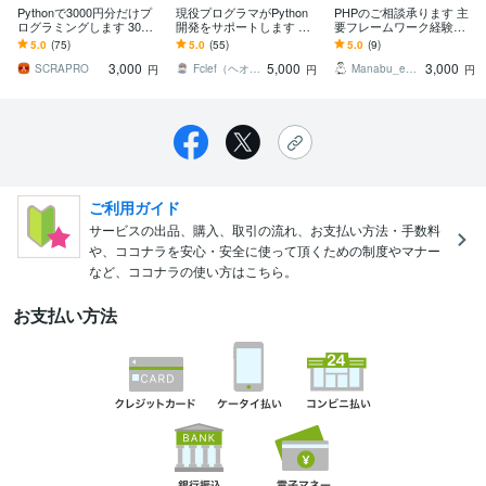
Pythonで3000円分だけプ
現役プログラマがPython
PHPのご相談承ります 主
ログラミングします 3000
開発をサポートします 学
要フレームワーク経験あ
円均一で高品質☆なんで
習から趣味・実務まで！
り！お気軽にご相談くだ
5.0
(75)
5.0
(55)
5.0
(9)
もご相談ください
入門から応用まで！
さい
3,000
5,000
3,000
SCRAPRO
Fclef（ヘオン）
Manabu_engineer
円
円
円
ご利用ガイド
サービスの出品、購入、取引の流れ、お支払い方法・手数料
や、ココナラを安心・安全に使って頂くための制度やマナー
など、ココナラの使い方はこちら。
お支払い方法