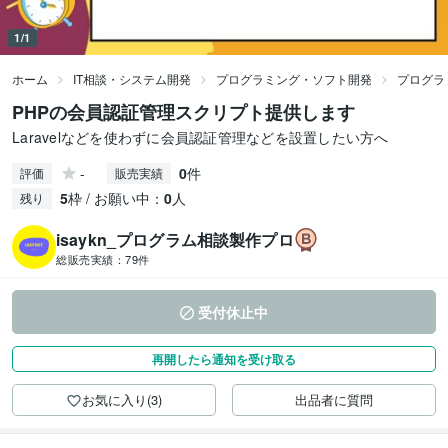
1/1
ホーム
IT相談・システム開発
プログラミング・ソフト開発
プログラ
PHPの会員認証管理スクリプト提供します
Laravelなどを使わずに会員認証管理などを設置したい方へ
-
0
件
評価
販売実績
5
枠 / お願い中：
0
人
残り
isaykn_プログラム相談製作プロ
総販売実績：
79件
受付休止中
再開したら通知を受け取る
お気に入り(3)
出品者に質問