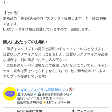
す。

【その他】

別商品の「stripe決済のPHPスクリプト提供します」と一緒に利用
できます。

DBのテーブル情報は共通していますので、連動します。
購入にあたってのお願い
・商品はスクリプトの提供と説明のドキュメントのみとなります。
設置やカスタマイズなどは含みません。設置やカスタマイズが必要
な場合は、別の商品でお申し込み下さい。

・ご自身のサーバー環境などで稼働しないなどについても、キャン
セル・返金は受けつけられません。(すでに他で稼働されているス
クリプトを提供しています)
isaykn_プログラム相談製作プロ
本人確認
機密保持契約(NDA)
インボイス発行事業者
未登録
総販売実績
79
評価
4.8
フォロワー
58
出品者に質問
フォロー
58