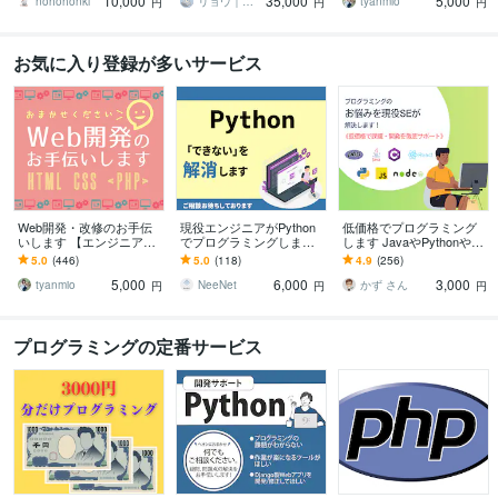
10,000
35,000
5,000
nohohonki
リョウ｜チケットbot制作
tyanmio
円
円
円
お気に入り登録が多いサービス
Web開発・改修のお手伝
現役エンジニアがPython
低価格でプログラミング
いします 【エンジニア歴1
でプログラミングします
します JavaやPythonやJa
1年】新規開発・改修なん
大学院卒、現役エンジニ
vaScriptなど対応可
5.0
(446)
5.0
(118)
4.9
(256)
でもお任せください！
アが真摯に対応させて頂
5,000
6,000
3,000
きます。
tyanmio
NeeNet
かず さん
円
円
円
プログラミングの定番サービス