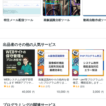
Flask:5年
jQuery:14年
Laravel:10年
Firebase:5年
Linux:20年
オンプレミス:20年
MySQL:18年
Git:10年
ビジネス・クリエイティブツール
特注メール配信ツール
画像認識分析ツール
動画自動作成ツ
WordPress:20年
Excel:20年
Google サイト:10年
Google スプレッドシート:10年
Google スライド:10年
Google ドキュメント:10年
PowerPoint:20年
Word:10年
freee:1年
Google Search Console:5年
ChatGPT:1年
Perplexity AI:1年
Bard:1年
DALL-E:1年
Adobe Firefly:1年
Adobe Photoshop:10年
PowerDirector:10年
出品者のその他の人気サービス
Vrew:1年
Adobe Illustrator:10年
Canva:3年
得意分野
IT相談・システム開発
WEBアプリ、PCツール、サイト作成
ビジネス
不動産
製造
商品販売EC
美容健康
マーケティング
生成AI活用・開発・制作
AIシステムやサイト・アプリ作成、講師
語学力
WEBシステムの保守管理
画像認識AIやその他AIを使
PHP・perl等プログラムの
英語
日常会話レベル
をします WEBアプリやW
ったプログラム作ります
修正、機能追加します 担
EB会員サイトなどの保守
生成AI、画像認識、物体
当者がいなくなったプロ
5.0
(5)
5.0
(17)
5.0
(23)
管理をします
検出、自動記事作成、AI
グラムの修正やメンテナ
40,000
10,000
3,000
エージェント
ンスします
円
円
円
プログラミングの関連サービス