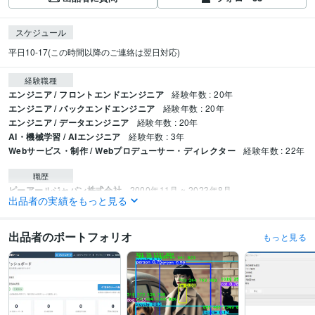
スケジュール
平日10-17(この時間以降のご連絡は翌日対応)
経験職種
エンジニア / フロントエンドエンジニア
経験年数 : 20年
エンジニア / バックエンドエンジニア
経験年数 : 20年
エンジニア / データエンジニア
経験年数 : 20年
AI・機械学習 / AIエンジニア
経験年数 : 3年
Webサービス・制作 / Webプロデューサー・ディレクター
経験年数 : 22年
職歴
ピーアールジャパン株式会社
2000年11月 ~ 2023年8月
出品者の実績をもっと見る
有限会社イッセイネット
2000年7月 ~ 現在
受賞歴
出品者のポートフォリオ
もっと見る
メールマーケティングに関する書籍の執筆
EC(ショップ)協議会でのマーケ
ティングに関する講演
プログラミング言語・フレームワーク
CSS:20年
Google Apps Script:10年
HTML:20年
JavaScript:20年
Perl:20年
PHP:20年
Python:5年
SQL:20年
Visual Basic:22年
CodeIgniter:5年