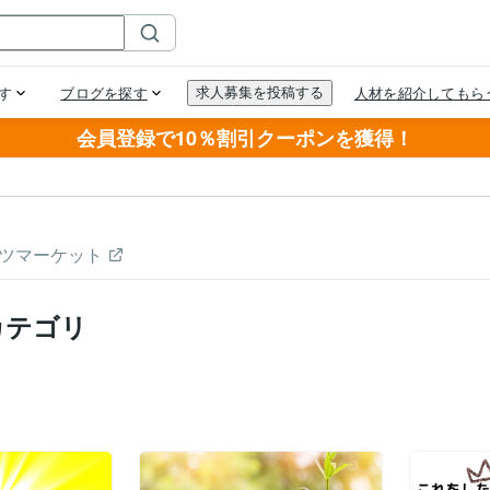
会員登録で10％割引クーポンを獲得！
ツマーケット
カテゴリ