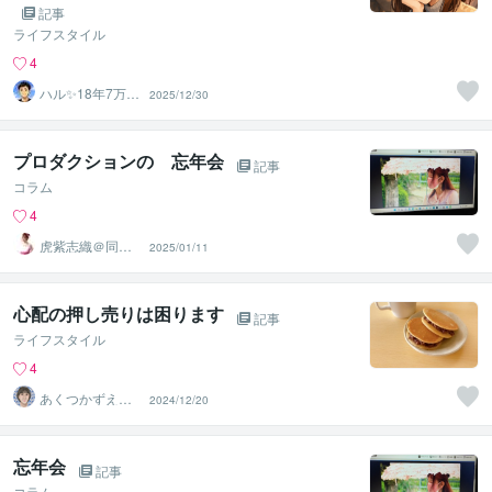
記事
ライフスタイル
4
ハル✨18年7万人
2025/12/30
以上の実績×書籍
著者
プロダクションの 忘年会
記事
コラム
4
虎紫志織＠同じ
2025/01/11
目線の『駆け込
み寺』
心配の押し売りは困ります
記事
ライフスタイル
4
あくつかずえア
2024/12/20
ドラー流メンタ
ルトレーナー
忘年会
記事
コラム