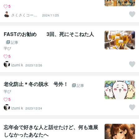
5
さくさくコーチ
2024/11/25
ング
FASTのお勧め 3回、死にそこねた人
記事
学び
5
izumi k
2023/12/26
老化防止＊冬の脱水 号外！
記事
学び
5
izumi k
2023/12/24
忘年会で好きな人と話せたけど、何も進展
しなかったあなたへ