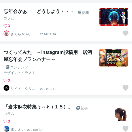
忘年会かぁ どうしよう・・・
記事
コラム
3
さくらぎ☕りょ
2024/12/26
う⛎癒やし電話
相談サロン
つくってみた ～Instagram投稿用 居酒
屋忘年会プランバナー～
コンテンツ
デザイン・イラスト
3
サイト・クリエ
2024/12/11
イティブ
「倉木麻衣特集ぅ～♪（１８）」
記事
コラム
3
李レオン
2024/05/27