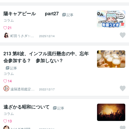
♡怪談師⛩️
陽キャアピール part27
記事
コラム
21
町田うさぎ✨閃
2025/12/14
光の幸せ届け人
♡怪談師⛩️
213 第8波、インフル流行懸念の中、忘年
会参加する？ 参加しない？
記事
コラム
14
遠隔透視鑑定
2022/12/17
師・すずか✡
遠ざかる昭和について
記事
コラム
13
おはぎ✿傾聴ス