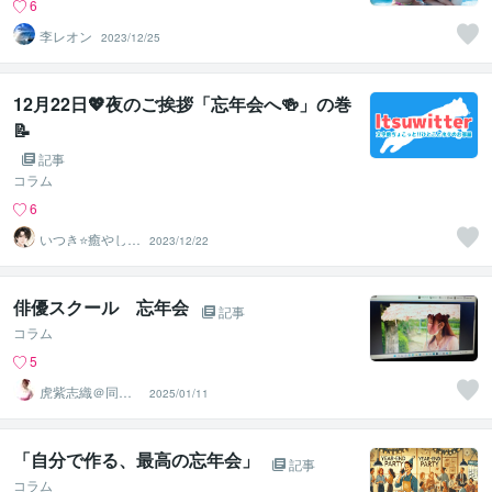
6
李レオン
2023/12/25
12月22日💖夜のご挨拶「忘年会へ🍻」の巻
📝
記事
コラム
6
いつき⭐️癒やし声
2023/12/22
のお話相手
俳優スクール 忘年会
記事
コラム
5
虎紫志織＠同じ
2025/01/11
目線の『駆け込
み寺』
「自分で作る、最高の忘年会」
記事
コラム