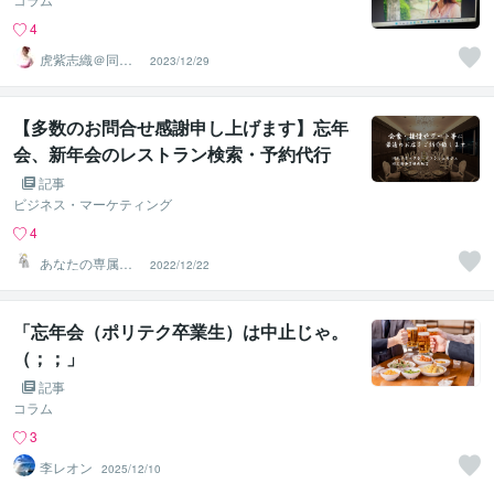
4
虎紫志織＠同じ
2023/12/29
目線の『駆け込
み寺』
【多数のお問合せ感謝申し上げます】忘年
会、新年会のレストラン検索・予約代行
記事
ビジネス・マーケティング
4
あなたの専属秘
2022/12/22
書【オンライン
秘書】
「忘年会（ポリテク卒業生）は中止じゃ。
（；；」
記事
コラム
3
李レオン
2025/12/10