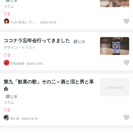
記事
コラム
2
ちか＠話して落
2025/12/03
ち着くカウンセ
ラー
ココナラ忘年会行ってきました
記事
デザイン・イラスト
2
0Yucky0
2024/12/05
第九「歓喜の歌」その二～酒と泪と男と革
命
記事
コラム
2
bo ck
2022/12/16