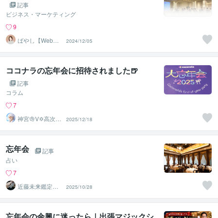
記事
ビジネス・マーケティング
9
ばやし【Web広
2024/12/05
告運用】
ココナラの忘年会に招待されました🍺
記事
コラム
7
神宮寺V✡️高次元
2025/12/18
霊視チャネラー
忘年会
記事
占い
7
近藤未来鑑定
2025/10/28
近藤 光 【移転
済】
忘年会の余興に迷ったら｜出張マジックシ