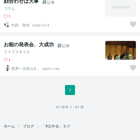
顔合わせは大事
記事
コラム
1
代田 秋生
2023/12/13
お能の発表会、大成功
記事
ライフスタイル
1
世界一元気な60
2020/11/09
歳♪ 藤野もえ
1
41
件中
1 - 41
件
ホーム
ブログ
「#忘年会」タグ