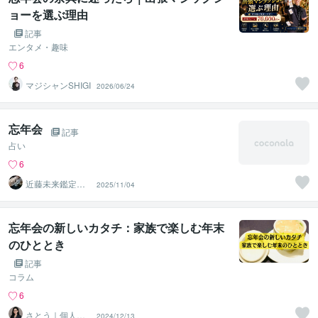
ョーを選ぶ理由
記事
エンタメ・趣味
6
マジシャンSHIGI
2026/06/24
忘年会
記事
占い
6
近藤未来鑑定
2025/11/04
近藤 光 【移転
済】
忘年会の新しいカタチ：家族で楽しむ年末
のひととき
記事
コラム
6
さとう｜個人事
2024/12/13