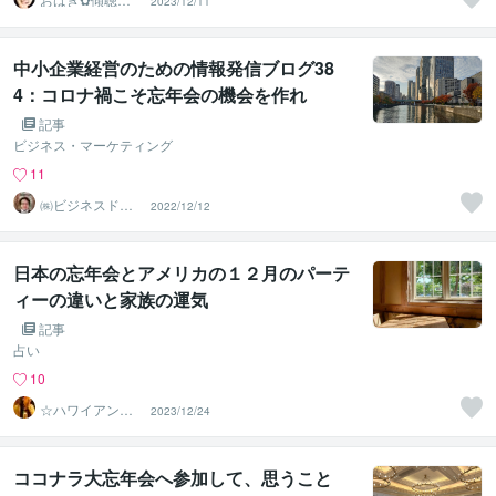
2023/12/11
ペシャリスト
中小企業経営のための情報発信ブログ38
4：コロナ禍こそ忘年会の機会を作れ
記事
ビジネス・マーケティング
11
㈱ビジネスドク
2022/12/12
ター 白井裕之
日本の忘年会とアメリカの１２月のパーテ
ィーの違いと家族の運気
記事
占い
10
☆ハワイアンス
2023/12/24
ピリチュル☆～
ハナイノウエ
ココナラ大忘年会へ参加して、思うこと