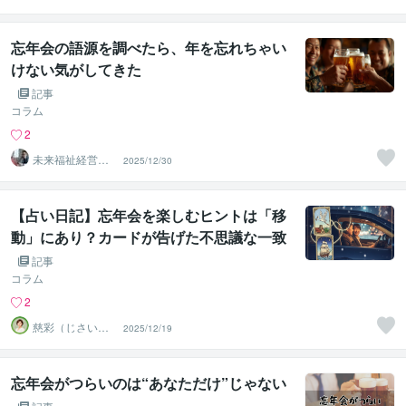
忘年会の語源を調べたら、年を忘れちゃい
けない気がしてきた
記事
コラム
2
未来福祉経営株
2025/12/30
式会社
【占い日記】忘年会を楽しむヒントは「移
動」にあり？カードが告げた不思議な一致
記事
コラム
2
慈彩（じさい）
2025/12/19
忘年会がつらいのは“あなただけ”じゃない