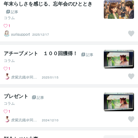
年末らしさを感じる、忘年会のひととき
記事
コラム
1
yurisupport
2025/12/17
アチーブメント １００回獲得！
記事
コラム
1
虎紫志織＠同じ
2025/01/15
目線の『駆け込
み寺』
プレゼント
記事
コラム
1
虎紫志織＠同じ
2024/12/10
目線の『駆け込
み寺』