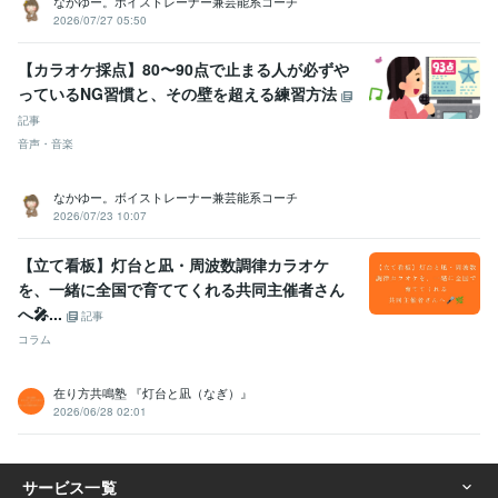
なかゆー。ボイストレーナー兼芸能系コーチ
2026/07/27 05:50
【カラオケ採点】80〜90点で止まる人が必ずや
っているNG習慣と、その壁を超える練習方法
記事
音声・音楽
なかゆー。ボイストレーナー兼芸能系コーチ
2026/07/23 10:07
【立て看板】灯台と凪・周波数調律カラオケ
を、一緒に全国で育ててくれる共同主催者さん
へ🎤...
記事
コラム
在り方共鳴塾 『灯台と凪（なぎ）』
2026/06/28 02:01