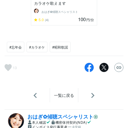
カラオケ歌えます
おはぎ✿傾聴スペシャリスト
100
5.0
円
/分
(4)
#忘年会
#カラオケ
#昭和歌謡
13
一覧に戻る
おはぎ✿傾聴スペシャリスト
本人確認
機密保持契約(NDA)
インボイス発行事業者
未登録