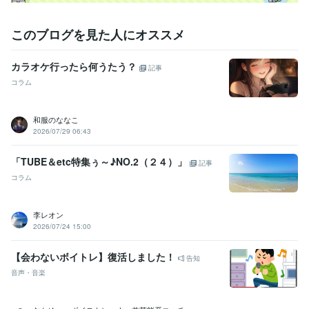
得意分野
このブログを見た人にオススメ
悩み相談・カウンセリング
世間話から、愚痴聴き、悩み聴きなど
雑談
仕事
恋愛
うつ
カラオケ
話し相手
愚痴
悩み相談・カウンセリング
お話しをじっくり伺います。
カラオケ行ったら何うたう？
記事
人間関係
仕事
恋愛
うつ
パートナー
遠距離恋愛
介護
転職
コラム
学歴
静岡県立下田南高等学校
1985年3月 ~ 1988年2月
和服のななこ
2026/07/29 06:43
「TUBE＆etc特集ぅ～♪NO.2（２４）」
記事
コラム
李レオン
2026/07/24 15:00
【会わないボイトレ】復活しました！
告知
音声・音楽