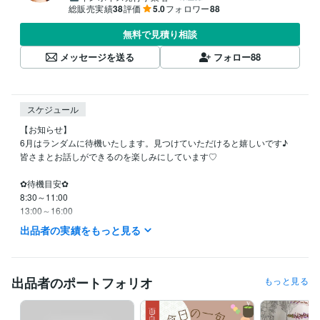
総販売実績
38
評価
5.0
フォロワー
88
無料で見積り相談
メッセージを送る
フォロー
88
スケジュール
【お知らせ】

6月はランダムに待機いたします。見つけていただけると嬉しいです♪

皆さまとお話しができるのを楽しみにしています♡

✿待機目安✿

8:30～11:00

13:00～16:00

21:00～25:00

出品者の実績をもっと見る
日曜日・祝日　待機はランダムになります。

あくまで目安で、前後すること多々です(*'▽')

出品者のポートフォリオ
もっと見る
※メッセージはいつでもOKなので、「この日のこの時間お話しでき
る？」などありましたらお気軽にお声かけください♪
