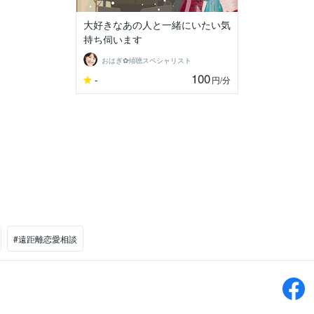
大好きなあの人と一緒にいたい気
持ち伺います
おはぎ✿傾聴スペシャリスト
100
-
円
/分
#遠距離恋愛相談