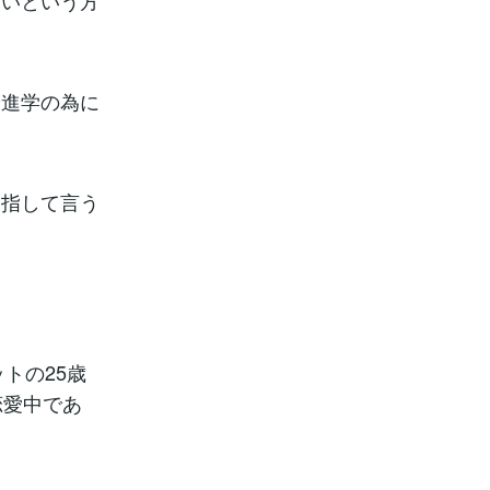
ないという方
や進学の為に
を指して言う
トの25歳
恋愛中であ