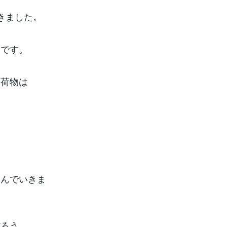
きました。
いです。
の荷物は
らんでいきま
だろう