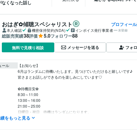
がなくなった話し
おはぎ✿傾聴スペシャリスト
プロフィール
本人確認
機密保持契約(NDA)
インボイス発行事業者
未登録
38
5.0
88
総販売実績
評価
フォロワー
メッセージを送る
フォ
無料で見積り相談
ュール
【お知らせ】

6月はランダムに待機いたします。見つけていただけると嬉しいです♪

皆さまとお話しができるのを楽しみにしています♡

✿待機目安✿

8:30～11:00

13:00～16:00

21:00～25:00

日曜日・祝日　待機はランダムになります。

実績をもっと見る
あくまで目安で、前後すること多々です(*'▽')

※メッセージはいつでもOKなので、「この日のこの時間お話しできる？