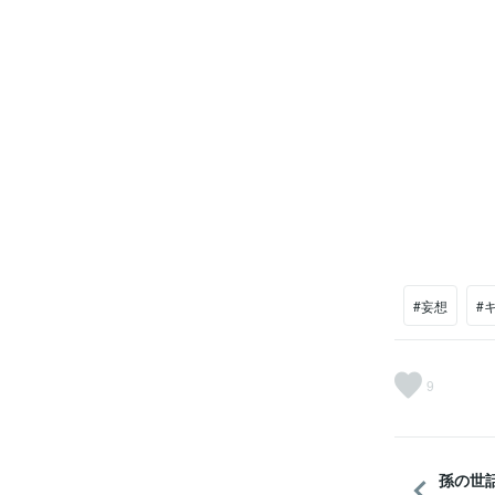
#妄想
#
9
孫の世