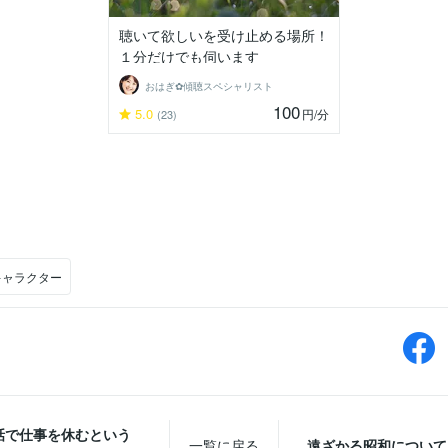
聴いて欲しいを受け止める場所！
１分だけでも伺います
おはぎ✿傾聴スペシャリスト
100
5.0
円
/分
(23)
キャラクター
話で仕事を休むという
一覧に戻る
遠ざかる昭和について