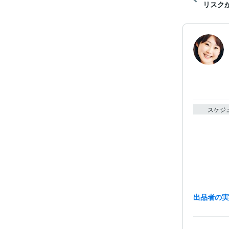
リスク
スケジ
出品者の