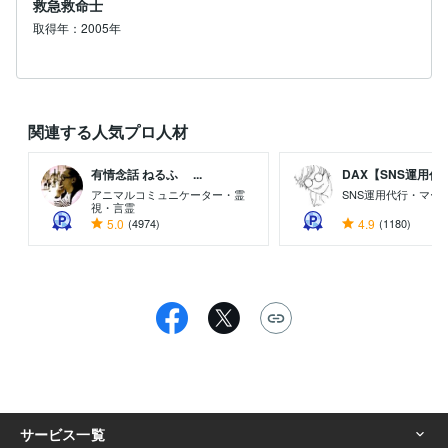
救急救命士
取得年：2005年
関連する人気プロ人材
有情念話 ねるふ ...
DAX【SNS運用代..
アニマルコミュニケーター・霊
SNS運用代行・マー
視・言霊
5.0
(4974)
4.9
(1180)