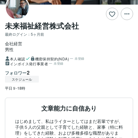
未来福祉経営株式会社
最終ログイン：
5ヶ月前
会社経営
男性
本人確認
機密保持契約(NDA)
未登録
インボイス発行事業者
未登録
2
フォロワー
スケジュール
平日９-18時
文章能力に自信あり
はじめまして、私はライターとしてはまだ若輩ですが、
子供５人の父親として子育てした経験と、家事（特に料
理）をしてきた経験、および多種多様な職歴がありま