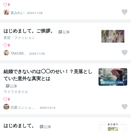
8
蒼みれい
2024/11/28
はじめまして。ご挨拶。
記事
美容・ファッション
8
TAKUMI。
2024/11/06
結婚できないのは◯◯のせい！？見落とし
ていた意外な真実とは
記事
ライフスタイル
8
恋愛コンシェル
2024/10/14
ジュ ｜ ソウメイ
はじめまして。
記事