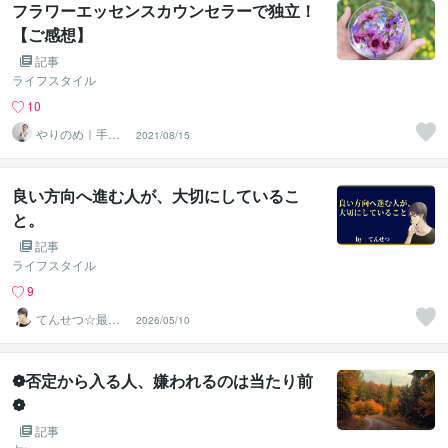
フラワーエッセンスカウンセラーで独立！
【ご感想】
記事
ライフスタイル
10
やりのめ｜手帳
2021/08/15
とキャリアと心
理の人
良い方向へ進む人が、大切にしているこ
と。
記事
ライフスタイル
9
てんせつ☆最適
2026/05/10
ライフをサポー
トする
❁否定から入る人、嫌われるのは当たり前
❁
記事