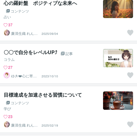
心の羅針盤 ポジティブな未来へ
コンテンツ
占い
37
廉清生織 れんせ
2025/09/04
い さき
〇〇で自分をレベルUP⤴︎
記事
コラム
27
ゆき❤️心に寄り
2023/10/10
添う癒しのナー
ス
目標達成を加速させる習慣について
コンテンツ
学び
23
廉清生織 れんせ
2025/02/19
い さき