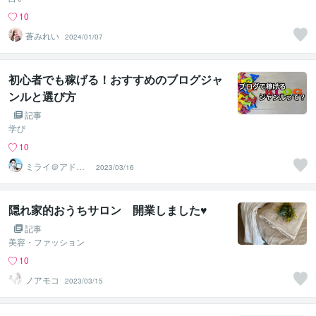
10
蒼みれい
2024/01/07
初心者でも稼げる！おすすめのブログジャ
ンルと選び方
記事
学び
10
ミライ＠アドセ
2023/03/16
ンス審査アドバ
イザー✨
隠れ家的おうちサロン 開業しました♥
記事
美容・ファッション
10
ノアモコ
2023/03/15