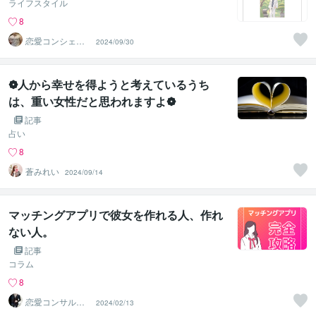
ライフスタイル
8
恋愛コンシェル
2024/09/30
ジュ ｜ ソウメイ
❁人から幸せを得ようと考えているうち
は、重い女性だと思われますよ❁
記事
占い
8
蒼みれい
2024/09/14
マッチングアプリで彼女を作れる人、作れ
ない人。
記事
コラム
8
恋愛コンサルタ
2024/02/13
ント 真希