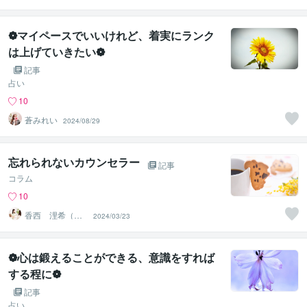
❁マイペースでいいけれど、着実にランク
は上げていきたい❁
記事
占い
10
蒼みれい
2024/08/29
忘れられないカウンセラー
記事
コラム
10
香西 浬希（こ
2024/03/23
うざい りの）
カウンセラー
❁心は鍛えることができる、意識をすれば
する程に❁
記事
占い