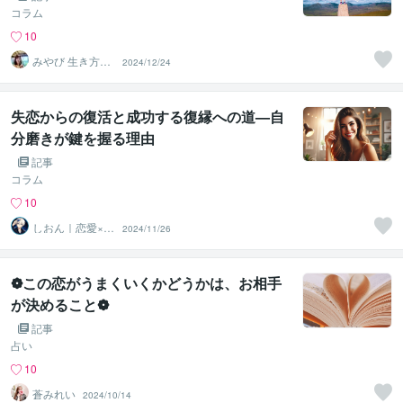
コラム
10
みやび 生き方デ
2024/12/24
ザイナー
失恋からの復活と成功する復縁への道—自
分磨きが鍵を握る理由
記事
コラム
10
しおん｜恋愛×戦
2024/11/26
略設計
❁この恋がうまくいくかどうかは、お相手
が決めること❁
記事
占い
10
蒼みれい
2024/10/14