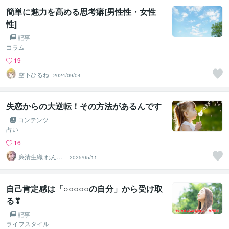
簡単に魅力を高める思考癖[男性性・女性
性]
記事
コラム
19
空下ひるね
2024/09/04
失恋からの大逆転！その方法があるんです
コンテンツ
占い
16
廉清生織 れんせ
2025/05/11
い さき
自己肯定感は「○○○○○の自分」から受け取
る❣
記事
ライフスタイル