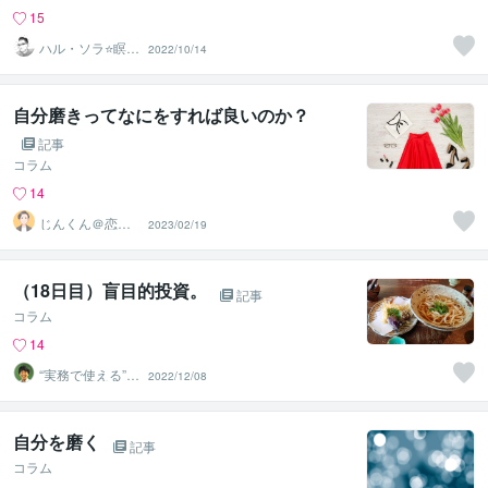
15
ハル・ソラ⭐️瞑想
2022/10/14
と心の案内人
自分磨きってなにをすれば良いのか？
記事
コラム
14
じんくん＠恋愛
2023/02/19
分析・設計する
アドバイザー
（18日目）盲目的投資。
記事
コラム
14
“実務で使える”改
2022/12/08
善パートナー／
かめきち
自分を磨く
記事
コラム