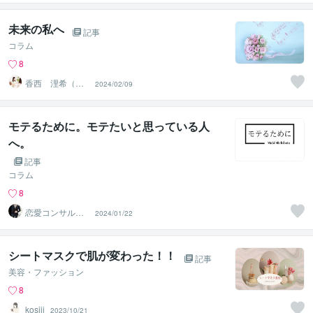
未来の私へ
記事
コラム
8
香西 浬希（こ
2024/02/09
うざい りの）
カウンセラー
モテるために。モテたいと思っている人
へ。
記事
コラム
8
恋愛コンサルタ
2024/01/22
ント 真希
シートマスクで肌が変わった！！
記事
美容・ファッション
8
kosiii
2023/10/21