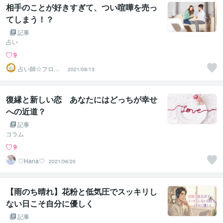
相手のことが好きすぎて、つい喧嘩を売っ
てしまう！？
記事
占い
9
占い師☆フロー
2021/08/13
ネ
復縁と新しい恋 あなたにはどっちが幸せ
への近道？
記事
コラム
9
♡Hana♡
2021/06/20
【雨のち晴れ】花粉と低気圧でスッキリし
ない日こそ自分に優しく
記事