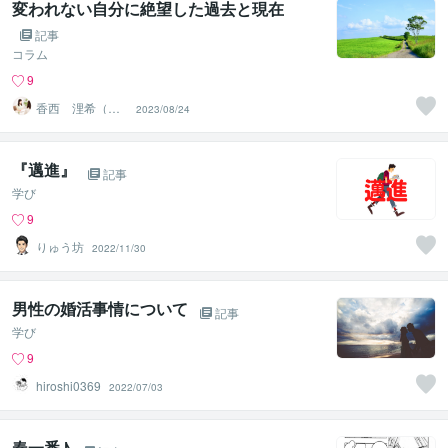
変われない自分に絶望した過去と現在
記事
コラム
9
香西 浬希（こ
2023/08/24
うざい りの）
カウンセラー
『邁進』
記事
学び
9
りゅう坊
2022/11/30
男性の婚活事情について
記事
学び
9
hiroshi0369
2022/07/03
春一番♪