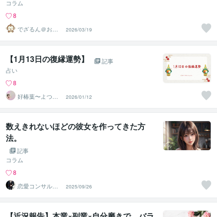
コラム
8
でざるん＠お話
2026/03/19
し好きなWebデ
ザイナー
【1月13日の復縁運勢】
記事
占い
8
好椿葉〜よつ
2026/01/12
ば〜
数えきれないほどの彼女を作ってきた方
法。
記事
コラム
8
恋愛コンサルタ
2025/09/26
ント 真希
【近況報告】本業×副業×自分磨きで、バラ