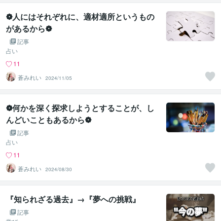
❁人にはそれぞれに、適材適所というもの
があるから❁
記事
占い
11
蒼みれい
2024/11/05
❁何かを深く探求しようとすることが、し
んどいこともあるから❁
記事
占い
11
蒼みれい
2024/08/30
『知られざる過去』→『夢への挑戦』
記事