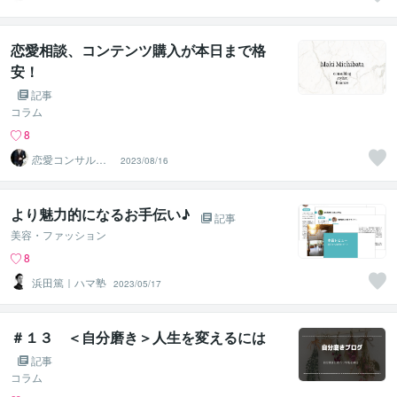
恋愛相談、コンテンツ購入が本日まで格
安！
記事
コラム
8
恋愛コンサルタ
2023/08/16
ント 真希
より魅力的になるお手伝い♪
記事
美容・ファッション
8
浜田篤｜ハマ塾
2023/05/17
＃１３ ＜自分磨き＞人生を変えるには
記事
コラム