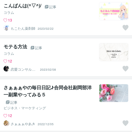
こんばんは(^▽^)/
記事
コラム
13
もこたん薬剤師
2023/02/22
モテる方法
記事
コラム
12
恋愛コンサルタ
2023/02/08
ント 真希
さぁぁぁやの毎日日記♪合同会社副岡部洋
一副業やってみる５
記事
ビジネス・マーケティング
12
さぁぁぁやあき
2022/12/05