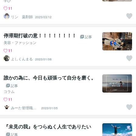
学び
11
リン 薬剤師
2023/03/12
停滞期打破の意！！！！！！！！
記事
美容・ファッション
11
よしくんまる
2023/01/08
誰かの為に、今日も頑張って自分を磨く。
記事
コラム
11
みーた管理職キ
2023/01/05
ャリアコーチ
『未見の我』をつらぬく人生でありたい
記事