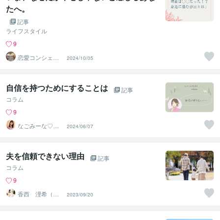
たへ。
記事
ライフスタイル
9
恋愛コンシェル
2024/10/05
ジュ ｜ ソウメイ
自信を持つためにすることは
記事
コラム
9
なごみーな♡癒
2024/06/07
し系心のサポー
ター
夫を信頼できない理由
記事
コラム
9
香西 浬希（こ
2023/09/20
うざい りの）
カウンセラー