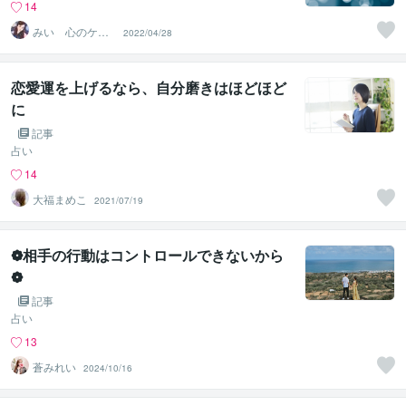
14
みい 心のケア
2022/04/28
サポーター
恋愛運を上げるなら、自分磨きはほどほど
に
記事
占い
14
大福まめこ
2021/07/19
❁相手の行動はコントロールできないから
❁
記事
占い
13
蒼みれい
2024/10/16