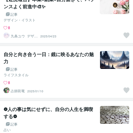
ンスよく前進中🎨✨
記事
デザイン・イラスト
8
九条ユウ_デザイ
2025/04/23
ナー
自分と向き合う一日：鏡に映るあなたの魅
力
記事
ライフスタイル
8
占師彩竜
2025/01/10
❁人の事は気にせずに、自分の人生を満喫
する❁
記事
占い