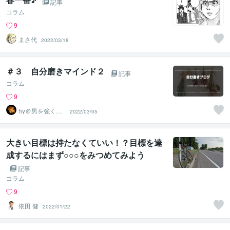
記事
コラム
9
まさ代
2022/03/18
＃３ 自分磨きマインド２
記事
コラム
9
hy＠男を強くす
2022/03/05
る者
大きい目標は持たなくていい！？目標を達
成するにはまず○○○をみつめてみよう
記事
コラム
9
依田 健
2022/01/22