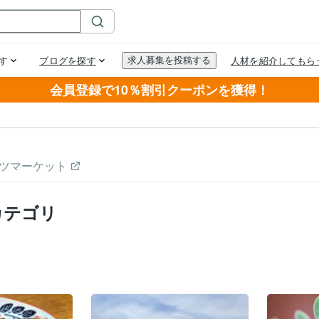
会員登録で10％割引クーポンを獲得！
ツマーケット
カテゴリ