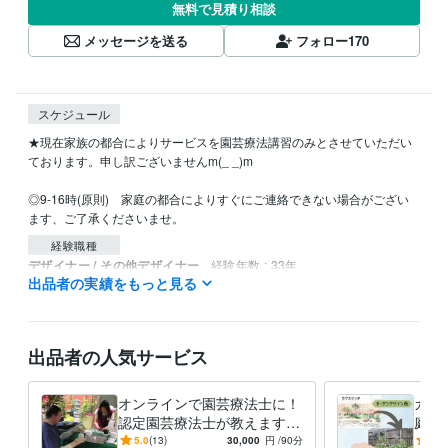
無料で見積り相談
メッセージを送る
フォロー
170
スケジュール
★現在家族の都合によりサービスを園芸療法講習のみとさせていただい
ております。申し訳ございませんm(_ _)m

◎9-16時(原則)　家庭の都合によりすぐにご連絡できない場合がござい
経験職種
デザイナー / その他デザイナー
経験年数 : 33年
出品者の実績をもっと見る
営業 / 営業事務・アシスタント
経験年数 : 7年
ライフスタイル・その他 / 講師・インストラクター
経験年数 : 33年
受賞歴
出品者の人気サービス
認知症における園芸療法の効果
園芸療法とは何か　作業療法的園芸
療法
園芸療法のバイリンガル絵本「ゆめいろガーデン」
オンラインで園芸療法士に！
ガー
資格・検定
認定園芸療法士が教えます
庭作
作業療法士
取得年 : 2011年
植物で人を癒す園芸療法を1
プロ
5.0
(13)
30,000
円
/90分
5.0