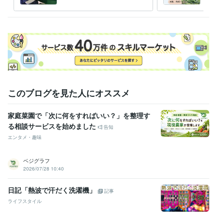
介護福祉士
取得年 : 2010年
回90分、5回で！修了証発行
選び
します
ス♫
得意分野
ライティング・翻訳
園芸、ガーデニングに関するライティング
園芸
療法、リハビリ、介護に関する講演
オランダスタイルのフラワーデ
ザイン講習
語学力
英語
日常会話レベル
このブログを見た人にオススメ
家庭菜園で「次に何をすればいい？」を整理す
る相談サービスを始めました
告知
エンタメ・趣味
ベジグラフ
2026/07/28 10:40
日記「熱波で汗だく洗濯機」
記事
ライフスタイル