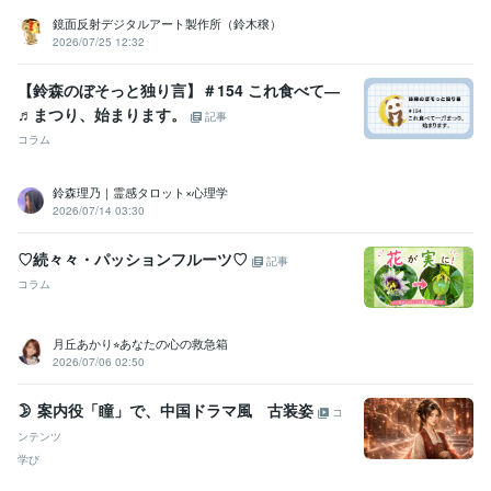
鏡面反射デジタルアート製作所（鈴木穣）
2026/07/25 12:32
【鈴森のぼそっと独り言】＃154 これ食べて―
♬まつり、始まります。
記事
コラム
鈴森理乃｜霊感タロット×心理学
2026/07/14 03:30
♡続々々・パッションフルーツ♡
記事
コラム
月丘あかり⭐︎あなたの心の救急箱
2026/07/06 02:50
🌛 案内役「瞳」で、中国ドラマ風 古装姿
コ
ンテンツ
学び