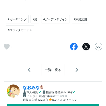
#ガーデニング
#庭
#ガーデンデザイン
#家庭菜園
#ベランダガーデン
3
一覧に戻る
なおみな
本人確認
機密保持契約(NDA)
インボイス発行事業者
未登録
総販売実績
132
評価
5.0
フォロワー
170