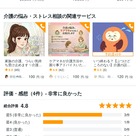
介護の悩み・ストレス相談の関連サービス
予約受付中
家族の介護、つらい気持
ケアマネが介護方法や、
いつ終わる？【ぶつけど
ち受け止めます ✨介護疲
困り事アドバイスいたし
ころのない】介護の話聞
れ/不安/お悩み/介護福祉士
ます ちょっと教えて！介
きます 「私だけが、なぜ
5.0
(45)
4.9
(42)
5.0
(3)
が親身にお聴きします！
護のお悩みや疑問、お話
こんなに頑張っている
100
100
120
ししましょう⭐︎
の……」疲れ切った毎日
静処☘️楓の家
ぐりじいこ
岡山 相談ルームふくろう
円
/分
円
/分
円
/分
に
評価・感想（4件）- 非常に良かった
4.8
総合評価
星5 (非常に良かった)
3件
星4 (良かった)
1件
星3 (普通)
0件