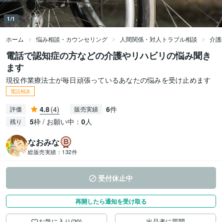
1/1
ホーム
悩み相談・カウンセリング
人間関係・対人トラブル相談
介護
電話で認知症の方などの介護やリハビリの悩み聞き
ます
現役作業療法士が毎日頑張っているあなたの悩みを受け止めます
電話相談
4.8
(4)
6
件
評価
販売実績
5
枠 / お願い中：
0
人
残り
なおみな
総販売実績：
132件
受付休止中
再開したら通知を受け取る
お気に入り(20)
出品者に質問