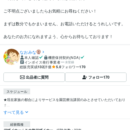
ご不明点ございましたらお気軽にお尋ねください！

まずは数分でもかまいません、お電話いただけるとうれしいです。

あなたのお力になれますよう、心からお待ちしております！
なおみな
本人確認
機密保持契約(NDA)
インボイス発行事業者
未登録
総販売実績
132
評価
5.0
フォロワー
170
出品者に質問
フォロー
170
スケジュール
★現在家族の都合によりサービスを園芸療法講習のみとさせていただいており
ま...
すべて見る
経験職種
経験年数 : 33年