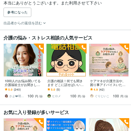
本当にありがとうございます。また利用させて下さい
参考になった
出品者からの返信を読む
介護の悩み・ストレス相談の人気サービス
予約受付中
1000人のお悩み聞いてる
介護の相談！何でも聞き
ケアマネが介護方法や、
介護福祉士がお聞きしま
ます どこに話せばいい？
困り事アドバイスいたし
す 介護/誰に相談したらい
とりあえず聞いて欲し
ます ちょっと教えて！介
5.0
(240)
5.0
(5)
4.9
(42)
いの？その疑問や不安、
い！お気軽にどうぞ！
護のお悩みや疑問、お話
100
100
100
私が解消します
ししましょう⭐︎
かよ❤️明日が少し楽しみになる場所
ヒロメ
ぐりじいこ
円
/分
円
/分
円
/分
お気に入り登録が多いサービス