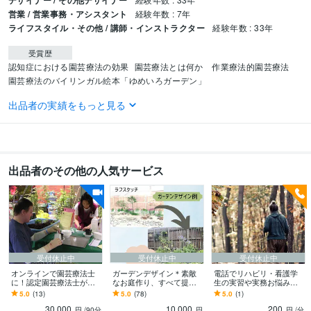
デザイナー / その他デザイナー
営業 / 営業事務・アシスタント
経験年数 : 7年
ライフスタイル・その他 / 講師・インストラクター
経験年数 : 33年
受賞歴
認知症における園芸療法の効果
園芸療法とは何か　作業療法的園芸療法
園芸療法のバイリンガル絵本「ゆめいろガーデン」
出品者の実績をもっと見る
資格・検定
作業療法士
取得年 : 2011年
介護福祉士
取得年 : 2010年
得意分野
出品者のその他の人気サービス
ライティング・翻訳
園芸、ガーデニングに関するライティング
園芸療
法、リハビリ、介護に関する講演
オランダスタイルのフラワーデザイン講
習
語学力
英語
日常会話レベル
受付休止中
受付休止中
受付休止中
オンラインで園芸療法士
ガーデンデザイン＊素敵
電話でリハビリ・看護学
に！認定園芸療法士が教
なお庭作り、すべて提案
生の実習や実務お悩み聞
えます 植物で人を癒す園
します プロの園芸家がご
きます 現役作業療法士が
5.0
(13)
5.0
(78)
5.0
(1)
芸療法を1回90分、5回
一緒に植物選び、管理方
臨床実習・仕事の行き詰
30,000
10,000
200
で！修了証発行します
法などアドバイス♫
まりや悩み解決します！
円
/90分
円
円
/分