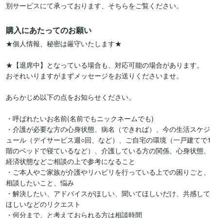
別サービスにて承っております、そちらをご覧ください。
購入にあたってのお願い
★個人情報、秘密は厳守いたします★

★【退席中】となっている場合も、対応可能の場合があります。

おそれいりますがまずメッセージをお送りくださいませ。

あらかじめ以下の点をお知らせください。

・呼ばれたいお名前(名前でもニックネームでも)

・介護が必要な方の心身状態、病名（できれば）、今の生活スケジ
ュール（デイサービス週○回、など）、ご自宅の環境（一戸建てで1
階のベッドで寝ているなど）、介護している方の関係、心身状態、
経済状態などご相談の上で参考になること

・ご本人やご家族が介護やリハビリを行っている上での困りごと、
相談したいこと、悩み

・解決したい、アドバイスがほしい、聞いてほしいだけ、共感して
ほしいなどのリクエスト

・何分まで、と考えておられる方は相談時間
