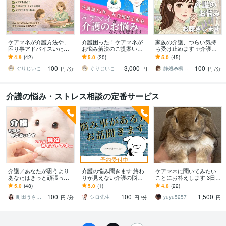
ケアマネが介護方法や、
介護困った！ケアマネが
家族の介護、つらい気持
困り事アドバイスいたし
お悩み解決のご提案いた
ち受け止めます ✨介護疲
ます ちょっと教えて！介
します 元ケアマネです。
れ/不安/お悩み/介護福祉士
4.9
(42)
5.0
(20)
5.0
(45)
護のお悩みや疑問、お話
在宅介護の困りごと、ご
が親身にお聴きします！
100
3,000
100
ししましょう⭐︎
相談を文字にて承ります
ぐりじいこ
ぐりじいこ
静処☘️楓の家
円
/分
円
円
/分
介護の悩み・ストレス相談の定番サービス
予約受付中
介護／あなたが思うより
介護の悩み聞きます 終わ
ケアマネに聞いてみたい
あなたはきっと頑張って
りが見えない介護の悩
ことにお答えします 3日間
ます 自宅での介護､介護現
み 愚痴 認知症
チャットでお話しましょ
5.0
(48)
5.0
(1)
4.8
(22)
場の不安など､全ての悩み
う！
100
100
1,500
に対応出来ます
町田うさぎ✨閃光の幸せ届け人♡怪談師⛩️
シロ先生
yuyu5257
円
/分
円
/分
円