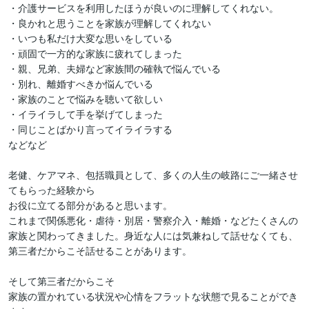
・介護サービスを利用したほうが良いのに理解してくれない。

・良かれと思うことを家族が理解してくれない

・いつも私だけ大変な思いをしている

・頑固で一方的な家族に疲れてしまった

・親、兄弟、夫婦など家族間の確執で悩んでいる

・別れ、離婚すべきか悩んでいる

・家族のことで悩みを聴いて欲しい

・イライラして手を挙げてしまった

・同じことばかり言ってイライラする

などなど

老健、ケアマネ、包括職員として、多くの人生の岐路にご一緒させ
てもらった経験から

お役に立てる部分があると思います。

これまで関係悪化・虐待・別居・警察介入・離婚・などたくさんの
家族と関わってきました。身近な人には気兼ねして話せなくても、
第三者だからこそ話せることがあります。

そして第三者だからこそ

家族の置かれている状況や心情をフラットな状態で見ることができ