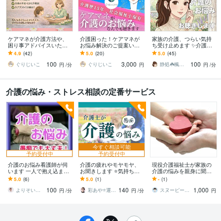
ケアマネが介護方法や、
介護困った！ケアマネが
家族の介護、つらい気持
困り事アドバイスいたし
お悩み解決のご提案いた
ち受け止めます ✨介護疲
ます ちょっと教えて！介
します 元ケアマネです。
れ/不安/お悩み/介護福祉士
4.9
(42)
5.0
(20)
5.0
(45)
護のお悩みや疑問、お話
在宅介護の困りごと、ご
が親身にお聴きします！
100
3,000
100
ししましょう⭐︎
相談を文字にて承ります
ぐりじいこ
ぐりじいこ
静処☘️楓の家
円
/分
円
円
/分
介護の悩み・ストレス相談の定番サービス
今すぐ相談可能
予約受付中
予約受付中
介護のお悩み看護師が伺
介護の疲れやモヤモヤ、
現役介護福祉士が家族の
います 一人で抱え込まな
お聞きします ⭐気持ちを
介護の悩みを親身に聞き
いで。あなたの精神的健
吐き出して、少し楽にな
ます 介護施設10年経験し
5.0
(6)
5.0
(1)
-
(1)
康が一番大切です。
りませんか？
た認知症の知識を精一杯
100
140
1,000
アドバイスします
よりそいナース まなみ
彩あや⭐️運命好転・開運ナビゲーター
スヌーピー好き介護福祉士
円
/分
円
/分
円