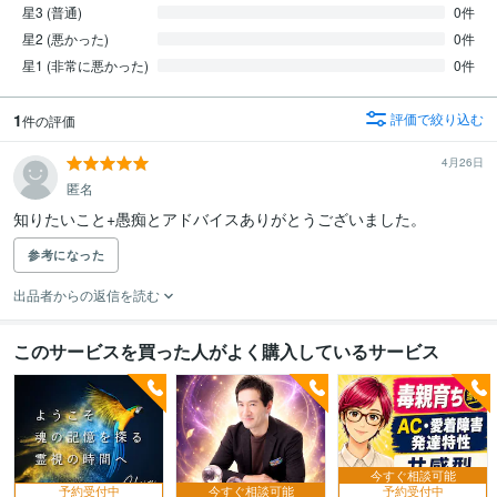
星3 (普通)
0件
星2 (悪かった)
0件
星1 (非常に悪かった)
0件
1
評価で絞り込む
件の評価
4月26日
匿名
参考になった
出品者からの返信を読む
このサービスを買った人がよく購入しているサービス
今すぐ相談可能
予約受付中
今すぐ相談可能
予約受付中