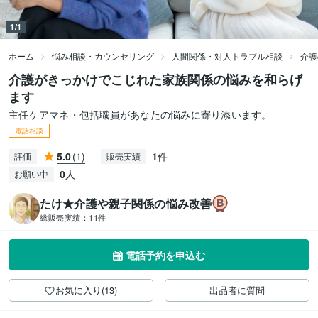
1/1
ホーム
悩み相談・カウンセリング
人間関係・対人トラブル相談
介護
介護がきっかけでこじれた家族関係の悩みを和らげ
ます
主任ケアマネ・包括職員があなたの悩みに寄り添います。
電話相談
5.0
(1)
1
件
評価
販売実績
0
人
お願い中
たけ★介護や親子関係の悩み改善
総販売実績：
11件
電話予約を申込む
お気に入り(13)
出品者に質問