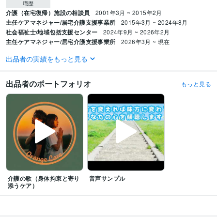
職歴
介護（在宅復帰）施設の相談員
2001年3月 ~ 2015年2月
主任ケアマネジャー/居宅介護支援事業所
2015年3月 ~ 2024年8月
社会福祉士/地域包括支援センター
2024年9月 ~ 2026年2月
主任ケアマネジャー/居宅介護支援事業所
2026年3月 ~ 現在
出品者の実績をもっと見る
受賞歴
認知症サポーター養成講座　講師
本『目標指向型 介護予防ケアプラン記載
事例集』の事例提供
在宅医療と介護を考える会　ケアマネとの連携につい
出品者のポートフォリオ
もっと見る
て演劇で表現
在宅医療と訪問看護の市民向け講義　訪問看護の役割を演劇
で表現
資格・検定
社会福祉士
取得年 : 2000年
ケアマネジャー（介護支援専門員）
取得年 : 2006年
ビジネス・クリエイティブツール
Excel:27年
Google スプレッドシート:5年
Google ドキュメント:5年
PowerPoint:27年
Word:27年
ChatGPT:2年
Perplexity AI:2年
CapCut:2年
介護の歌（身体拘束と寄り
音声サンプル
VLLO:15年
Canva:2年
添うケア）
得意分野
悩み相談・カウンセリング
親身に聴く
話をととのえる
心の痛みにきづ