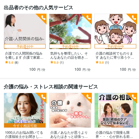
く
話しやすい態度で話を聴く。
その人の長所・力を見つける。
信じる力
出品者のその他の人気サービス
介護
表現力・傾聴力（演劇経験17年）
傾聴
相談
カウンセラー
ケアマネ
問題解決
心理
介護
親子
夫婦
離婚
悩み相談・カウンセリング
親子の不仲
介護
パワハラ
コミュ障
影響を
受けやすい
HSP
介護
親子関係
不仲
夫婦関係修復
ケアマネ
社会福祉士
予約受付中
予約受付中
予約受付中
介護での人間関係の悩み
気持ちを整理したい。そ
介護の相談何でものりま
を癒します 介護で家庭の
んなあなたの話を聴きま
す あなたに寄り添うケア
形は変わる。モヤモヤは
す 気持ちを口に出してす
マネ。行き詰まったあな
5.0
(8)
5.0
(1)
5.0
(1)
一人で抱えないで☘︎
っきりしませんか？
たへ。
100
100
100
円
/分
円
/分
円
/分
介護の悩み・ストレス相談の関連サービス
今すぐ相談可能
1000人のお悩み聞いてる
介護／あなたが思うより
介護の悩みで我慢も限
介護福祉士がお聞きしま
あなたはきっと頑張って
界・・・心が折れる前に