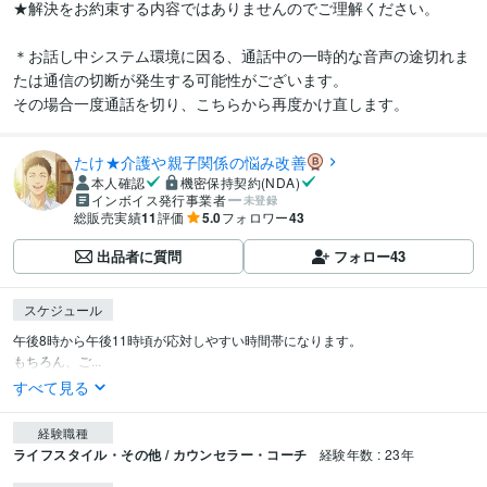
★解決をお約束する内容ではありませんのでご理解ください。

＊お話し中システム環境に因る、通話中の一時的な音声の途切れま
たは通信の切断が発生する可能性がございます。

その場合一度通話を切り、こちらから再度かけ直します。
たけ★介護や親子関係の悩み改善
本人確認
機密保持契約(NDA)
インボイス発行事業者
未登録
総販売実績
11
評価
5.0
フォロワー
43
出品者に質問
フォロー
43
スケジュール
午後8時から午後11時頃が応対しやすい時間帯になります。

もちろん、ご...
すべて見る
経験職種
ライフスタイル・その他 / カウンセラー・コーチ
経験年数 : 23年