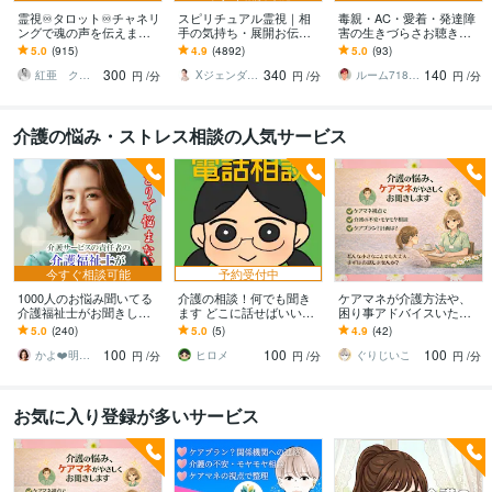
霊視♾️タロット♾️チャネリ
スピリチュアル霊視｜相
毒親・AC・愛着・発達障
ングで魂の声を伝えます
手の気持ち・展開お伝え
害の生きづらさお聴きし
あなたの折れそうな心に
します 復縁・複雑愛・片
ます 3,000件以上の相談実
5.0
(915)
4.9
(4892)
5.0
(93)
寄り添い光の道しるべを
想い・相手の本音☎️読み
績ある心理カウンセラー
300
340
140
お渡しします。
解き成就へ導きます
が共感的に傾聴
紅亜 クレア
Xジェンダー 鑑定士 マサト
ルーム718∣心理カウンセラー
円
/分
円
/分
円
/分
介護の悩み・ストレス相談の人気サービス
今すぐ相談可能
予約受付中
1000人のお悩み聞いてる
介護の相談！何でも聞き
ケアマネが介護方法や、
介護福祉士がお聞きしま
ます どこに話せばいい？
困り事アドバイスいたし
す 介護/誰に相談したらい
とりあえず聞いて欲し
ます ちょっと教えて！介
5.0
(240)
5.0
(5)
4.9
(42)
いの？その疑問や不安、
い！お気軽にどうぞ！
護のお悩みや疑問、お話
100
100
100
私が解消します
ししましょう⭐︎
かよ❤️明日が少し楽しみになる場所
ヒロメ
ぐりじいこ
円
/分
円
/分
円
/分
お気に入り登録が多いサービス