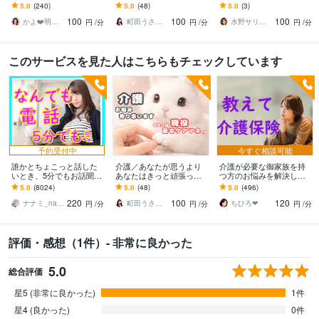
す 介護/誰に相談したらい
ます 自宅での介護､介護現
支えます 忍耐の放置はキ
5.0
(240)
5.0
(48)
5.0
(3)
いの？その疑問や不安、
場の不安など､全ての悩み
ケン、ストレス解放、今
100
100
100
私が解消します
に対応出来ます
すぐ受け止めます✨
かよ❤️明日が少し楽しみになる場所
町田うさぎ✨閃光の幸せ届け人♡怪談師⛩️
水野サリー✨優しく寄り添う話し相手
円
/分
円
/分
円
/分
このサービスを見た人はこちらもチェックしています
予約受付中
今すぐ相談可能
誰かとちょこっと話した
介護／あなたが思うより
介護が必要な御家族を持
いとき、5分でもお話聞き
あなたはきっと頑張って
つ方のお悩みを解決しま
ます 疲れた～、でもカウ
ます 自宅での介護､介護現
す ケアマネ経験者の私に
5.0
(8024)
5.0
(48)
5.0
(496)
ンセリングじゃない、な
場の不安など､全ての悩み
とことん頼ってください
220
100
120
んとなく雑談聞いて～
に対応出来ます
ね♪
ナナミ_nanami
町田うさぎ✨閃光の幸せ届け人♡怪談師⛩️
ちひろ❤
円
/分
円
/分
円
/分
評価・感想（1件）- 非常に良かった
5.0
総合評価
星5 (非常に良かった)
1件
星4 (良かった)
0件