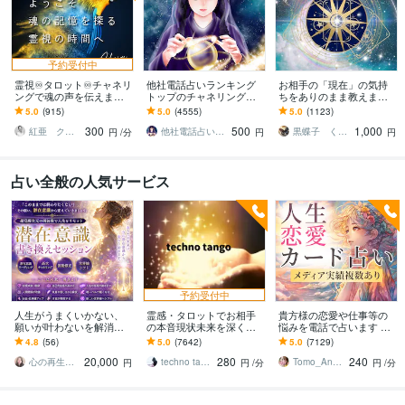
予約受付中
霊視♾️タロット♾️チャネリ
他社電話占いランキング
お相手の「現在」の気持
ングで魂の声を伝えます
トップのチャネリングで
ちをありのまま教えます
あなたの折れそうな心に
視ます 霊感鑑定 どんな恋
本当の想いと心中をリア
5.0
(915)
5.0
(4555)
5.0
(1123)
寄り添い光の道しるべを
愛でもお聞きします。仕
ルな言葉で伝えます
300
500
1,000
お渡しします。
事、人間関係、家庭
紅亜 クレア
他社電話占いランキングトップの実績 来音
黒蝶子 くろちょうこ
円
/分
円
円
占い全般の人気サービス
予約受付中
人生がうまくいかない、
霊感・タロットでお相手
貴方様の恋愛や仕事等の
願いが叶わないを解消し
の本音現状未来を深く視
悩みを電話で占います タ
ます 現実を変えるために
ます 恋愛・仕事・家族・
ロットカード、オラクル
4.8
(56)
5.0
(7642)
5.0
(7129)
努力したのに、自力では
人間関係の本質を見抜き
カード、ルノルマンカー
20,000
280
240
もう無理と感じている
スピード解決へ
ドを使用します
心の再生セラピスト YASUKO
techno tango
Tomo_Angel7
円
円
/分
円
/分