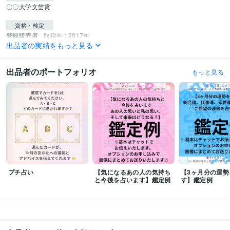
〇〇大学文芸賞
資格・検定
登録販売者
取得年 : 2017年
出品者の実績をもっと見る
認定心理士
取得年 : 2017年
日商簿記検定3級
取得年 : 2016年
診療報酬請求事務能力認定試験
取得年 : 2015年
出品者のポートフォリオ
もっと見る
カラーコーディネーター
取得年 : 2015年
色彩検定2級
取得年 : 2015年
臨床心理士
取得年 : 2020年
公認心理師
取得年 : 2020年
ビジネス・クリエイティブツール
Excel:15年
PowerPoint:15年
Word:15年
Canva:1年
CLIP STUDIO PAINT:3年
ibisPaint:3年
得意分野
プチ占い
【気になるあの人の気持ち
【3ヶ月分の運勢
占い
タロット占い
と今後を占います】鑑定例
す】鑑定例
悩み相談・カウンセリング
心理学、発達心理学、臨床心理学
学歴
〇〇大学大学院
2018年3月 ~ 2020年2月
〇〇大学
2014年3月 ~ 2018年2月