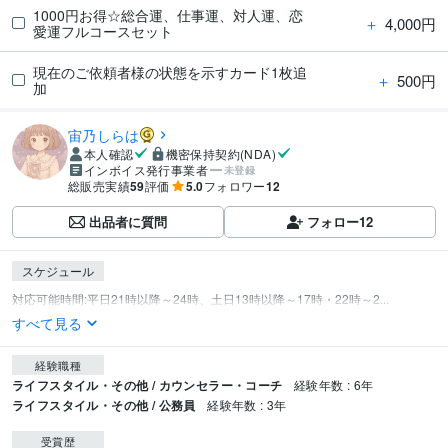
1000円お得☆総合運、仕事運、対人運、恋
＋
4,000円
愛運フルコースセット
現在のご依頼者様の状態を示すカード1枚追
＋
500円
加
宙乃しらは
本人確認
機密保持契約(NDA)
インボイス発行事業者
未登録
総販売実績
59
評価
5.0
フォロワー
12
出品者に質問
フォロー
12
スケジュール
対応可能時間:平日21時以降～24時、土日13時以降～17時・22時～2...
すべて見る
経験職種
ライフスタイル・その他 / カウンセラー・コーチ
経験年数 : 6年
ライフスタイル・その他 / 公務員
経験年数 : 3年
受賞歴