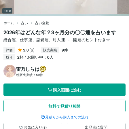
1/10
ホーム
占い
占い全般
2026年はどんな年？3ヶ月分の〇〇運を占います
総合運、仕事運、恋愛運、対人運……開運のヒント付き☆
5.0
(6)
9
件
評価
販売実績
2
枠 / お願い中：
0
人
残り
宙乃しらは
総販売実績：
59件
購入画面に進む
無料で見積り相談
見積りから購入までの流れ
お気に入り(8)
出品者に質問