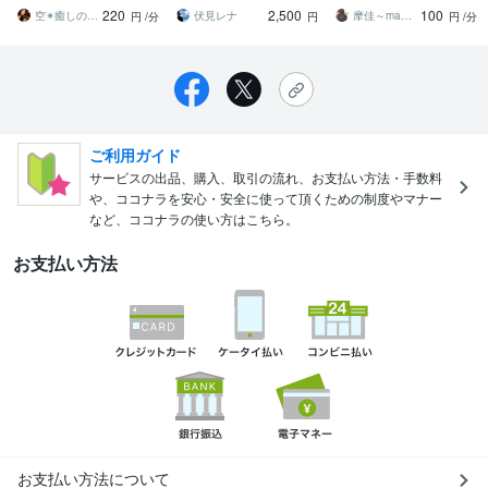
か黒か！アドバイス付き
添った霊視鑑定。
るお手伝いを。心のまま
220
2,500
100
で占います！
お話しくださいね
空✴︎癒しの魔法使い
伏見レナ
摩佳～maka～
円
/分
円
円
/分
ご利用ガイド
サービスの出品、購入、取引の流れ、お支払い方法・手数料
や、ココナラを安心・安全に使って頂くための制度やマナー
など、ココナラの使い方はこちら。
お支払い方法
お支払い方法について