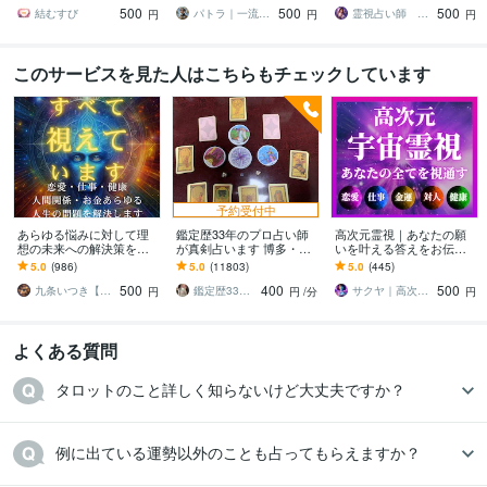
500
500
500
れますように!
性を最大限に広げる
す
結むすび
パトラ｜一流の霊視鑑定
霊視占い師 まる
円
円
円
このサービスを見た人はこちらもチェックしています
予約受付中
あらゆる悩みに対して理
鑑定歴33年のプロ占い師
高次元霊視｜あなたの願
想の未来への解決策を授
が真剣占います 博多・廓
いを叶える答えをお伝え
けます 人生が上手くいか
屋の純血統占い祈願師
します 恋愛・仕事・金
5.0
(986)
5.0
(11803)
5.0
(445)
ないと悩んでいる人に未
雷鳥
運・人間関係など｜あな
500
400
500
来を好転させる魂の導き
たを願望成就へ導く霊視
九条いつき【高次元宇宙霊視師】
鑑定歴33年のプロ占い師 雷鳥
サクヤ｜高次元スピリット
円
円
/分
円
よくある質問
タロットのこと詳しく知らないけど大丈夫ですか？
例に出ている運勢以外のことも占ってもらえますか？