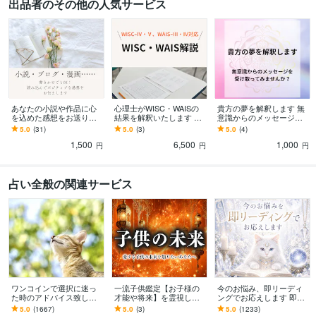
出品者のその他の人気サービス
語学力
英語
日常会話レベル
あなたの小説や作品に心
心理士がWISC・WAISの
貴方の夢を解釈します 無
を込めた感想をお送りし
結果を解釈いたします 実
意識からのメッセージを
ます 書きかけでもOK！読
施件数200件以上！日常的
受け取ってみませんか？
5.0
(31)
5.0
(3)
5.0
(4)
み込んでポジティブな感
に支援方策を立てている
1,500
6,500
1,000
想をお伝えします！
心理士です
円
円
円
占い全般の関連サービス
ワンコインで選択に迷っ
一流子供鑑定【お子様の
今のお悩み、即リーディ
た時のアドバイス致しま
才能や将来】を霊視しま
ングでお応えします 即日
す どちらを選べば良いか
す お子様の気持ちや適職
鑑定 今すぐ知りたい。
5.0
(1667)
5.0
(3)
5.0
(1233)
迷った時の道しるべとな
などを占い、未来の可能
だからこそ、すぐ占いま