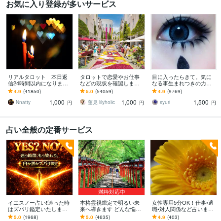
お気に入り登録が多いサービス
リアルタロット 本日返
タロットで恋愛やお仕事
目に入ったらきて。気に
信24時間以内になります
などの現状を確認します
なる事生まれつきの力で
❤︎タイトルをご確認くださ
アドバイスもしっかりお
視ます 視ましょう恋愛や
4.9
(41850)
5.0
(54059)
4.9
(9769)
い❤︎
届けしますので安心して
仕事などこの先など
1,000
1,000
1,500
ください♡
Nnatty
蓮見 lilyholic
syuri
円
円
円
占い全般の定番サービス
満枠対応中
イエスノー占い❗️迷った時
本格霊視鑑定で明るい未
女性専用5分OK！仕事•適
はズバリ鑑定いたします
来へ導きます どんな悩み
職•対人関係など占います
迷わない!ためらわない!白
も真の解決へ導く、寄り
★前向きな気持ちに繋が
5.0
(1968)
5.0
(4635)
4.9
(403)