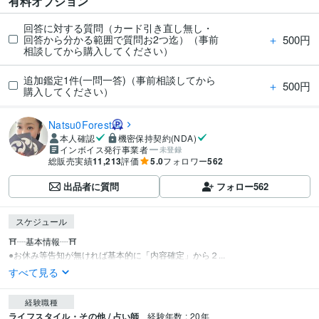
有料オプション
回答に対する質問（カード引き直し無し・
＋
500円
回答から分かる範囲で質問お2つ迄）（事前
相談してから購入してください）
追加鑑定1件(一問一答)（事前相談してから
＋
500円
購入してください）
Natsu0Forest
本人確認
機密保持契約(NDA)
インボイス発行事業者
未登録
総販売実績
11,213
評価
5.0
フォロワー
562
出品者に質問
フォロー
562
スケジュール
⛩️┈基本情報┈⛩️

●お休み等告知が無ければ基本的に「内容確定」から２...
すべて見る
経験職種
ライフスタイル・その他 / 占い師
経験年数 : 20年