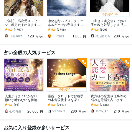
予約受付中
ご神託、高次元メッセー
浄化を行いプロテクトエ
口寄せ（魂交信）でお相
ジ、鑑定たまわります 天
ネルギーでお守ります 感
手の魂と対話します 先祖
命、人生総合みさせてい
受性の高い方にネガティ
代々霊感の強い家系に生
5.0
(4767)
5.0
(2748)
4.9
(809)
ただきます
ブなエネルギーや念から
まれ、受継いだ能力体感
120
1,000
200
守ります
ください。
日花 hiika
一ノ瀬桜
鑑定師モカ
円
/分
円
円
/分
占い全般の人気サービス
予約受付中
人生がうまくいかない、
霊感・タロットでお相手
貴方様の恋愛や仕事等の
願いが叶わないを解消し
の本音現状未来を深く視
悩みを電話で占います タ
ます 現実を変えるために
ます 恋愛・仕事・家族・
ロットカード、オラクル
4.8
(56)
5.0
(7647)
5.0
(7136)
努力したのに、自力では
人間関係の本質を見抜き
カード、ルノルマンカー
20,000
280
240
もう無理と感じている
スピード解決へ
ドを使用します
心の再生セラピスト YASUKO
techno tango
Tomo_Angel7
円
円
/分
円
/分
お気に入り登録が多いサービス