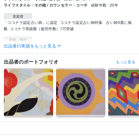
ライフスタイル・その他 / カウンセラー・コーチ
経験年数 : 20年
受賞歴
「ココナラ認定占い師」に認定
ココナラ認定占い師特集　占い師5選に掲
載
ココナラ実績数（販売件数）1万突破
資格・検定
出品者の実績をもっと見る
メンタルケアカウンセラー
取得年 : 2014年
その他ツール
出品者のポートフォリオ
もっと見る
日本の神様カード（オラクルカード）:10年
霊視占い:20年
ルノルマンカード:5年
得意分野
占い
恋愛に関する占い
人間関係に関する占い
チャット占い
恋愛
占い
霊視
霊視占い
タロット占い
オラクルカード占い
複雑恋愛
人間関係
相性
家庭
占い
お仕事に関する占い
人生やご自身に関するお悩みの占い
フリーメ
ッセージ占い
運勢
占い
霊視
霊視占い
タロット占い
オラクルカード占い
性格
人生
仕事
経営
開運