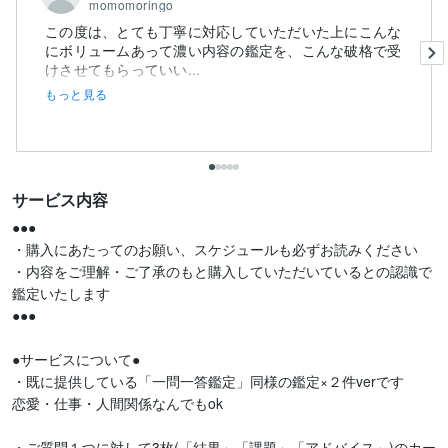
momomoringo
この度は、とても丁寧に対応していただいた上にこんな
にボリュームあって濃い内容の鑑定を、こんな破格で受
けさせてもらっていい...
もっと見る
サービス内容
●●●

・購入にあたってのお願い、スケジュールも必ずお読みください

・内容をご理解・ご了承のもと購入していただいているとの認識で
鑑定いたします

●●●

●サービスについて●

・既に提供している「一問一答鑑定」同様の鑑定×２件verです

恋愛・仕事・人間関係なんでもok

・ご質問１つに対して3枚(「結果」「課題」「アドバイス」)のカー