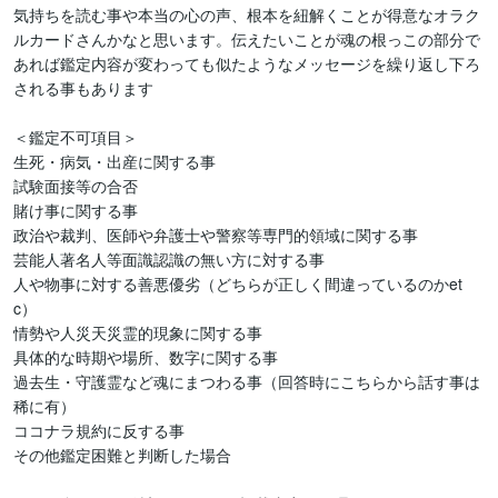
気持ちを読む事や本当の心の声、根本を紐解くことが得意なオラク
ルカードさんかなと思います。伝えたいことが魂の根っこの部分で
あれば鑑定内容が変わっても似たようなメッセージを繰り返し下ろ
される事もあります

＜鑑定不可項目＞

生死・病気・出産に関する事

試験面接等の合否

賭け事に関する事

政治や裁判、医師や弁護士や警察等専門的領域に関する事

芸能人著名人等面識認識の無い方に対する事

人や物事に対する善悪優劣（どちらが正しく間違っているのかet
c）

情勢や人災天災霊的現象に関する事

具体的な時期や場所、数字に関する事

過去生・守護霊など魂にまつわる事（回答時にこちらから話す事は
稀に有）

ココナラ規約に反する事

その他鑑定困難と判断した場合
