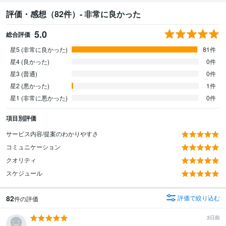
評価・感想（82件）- 非常に良かった
5.0
総合評価
星5 (非常に良かった)
81件
星4 (良かった)
0件
星3 (普通)
0件
星2 (悪かった)
1件
星1 (非常に悪かった)
0件
項目別評価
サービス内容/提案のわかりやすさ
コミュニケーション
クオリティ
スケジュール
82
評価で絞り込む
件の評価
3日前