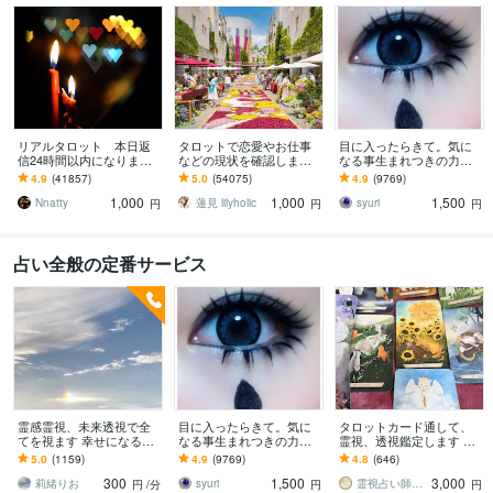
リアルタロット 本日返
タロットで恋愛やお仕事
目に入ったらきて。気に
信24時間以内になります
などの現状を確認します
なる事生まれつきの力で
❤︎タイトルをご確認くださ
アドバイスもしっかりお
視ます 視ましょう恋愛や
4.9
(41857)
5.0
(54075)
4.9
(9769)
い❤︎
届けしますので安心して
仕事などこの先など
1,000
1,000
1,500
ください♡
Nnatty
蓮見 lilyholic
syuri
円
円
円
占い全般の定番サービス
霊感霊視、未来透視で全
目に入ったらきて。気に
タロットカード通して、
てを視ます 幸せになる方
なる事生まれつきの力で
霊視、透視鑑定します 見
法は必ずあります。
視ます 視ましょう恋愛や
えたまま、聞こえたまま
5.0
(1159)
4.9
(9769)
4.8
(646)
仕事などこの先など
を遠慮なくズバリお話し
300
1,500
3,000
します。
莉緒りお
syuri
霊視占い師ソフィー
円
/分
円
円