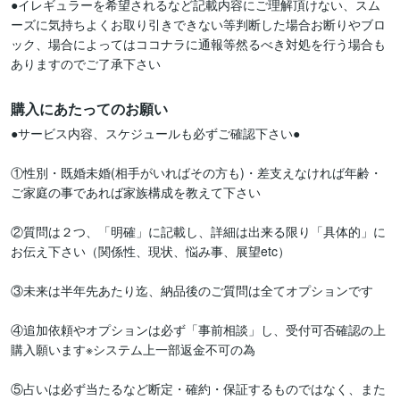
●イレギュラーを希望されるなど記載内容にご理解頂けない、スム
ーズに気持ちよくお取り引きできない等判断した場合お断りやブロ
ック、場合によってはココナラに通報等然るべき対処を行う場合も
ありますのでご了承下さい
購入にあたってのお願い
●サービス内容、スケジュールも必ずご確認下さい●

①性別・既婚未婚(相手がいればその方も)・差支えなければ年齢・
ご家庭の事であれば家族構成を教えて下さい

②質問は２つ、「明確」に記載し、詳細は出来る限り「具体的」に
お伝え下さい（関係性、現状、悩み事、展望etc）

③未来は半年先あたり迄、納品後のご質問は全てオプションです

④追加依頼やオプションは必ず「事前相談」し、受付可否確認の上
購入願います※システム上一部返金不可の為

⑤占いは必ず当たるなど断定・確約・保証するものではなく、また