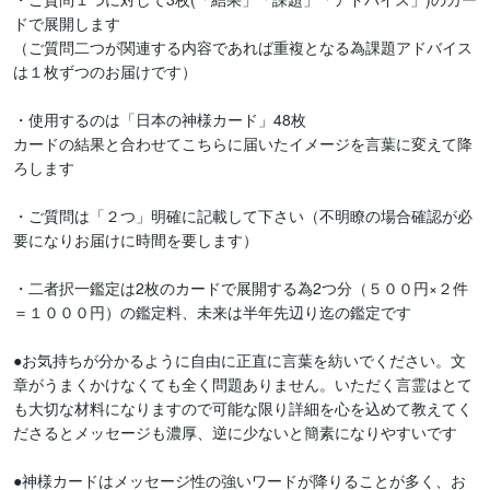
ドで展開します

（ご質問二つが関連する内容であれば重複となる為課題アドバイス
は１枚ずつのお届けです）

・使用するのは「日本の神様カード」48枚

カードの結果と合わせてこちらに届いたイメージを言葉に変えて降
ろします

・ご質問は「２つ」明確に記載して下さい（不明瞭の場合確認が必
要になりお届けに時間を要します）

・二者択一鑑定は2枚のカードで展開する為2つ分（５００円×２件
＝１０００円）の鑑定料、未来は半年先辺り迄の鑑定です

●お気持ちが分かるように自由に正直に言葉を紡いでください。文
章がうまくかけなくても全く問題ありません。いただく言霊はとて
も大切な材料になりますので可能な限り詳細を心を込めて教えてく
ださるとメッセージも濃厚、逆に少ないと簡素になりやすいです

●神様カードはメッセージ性の強いワードが降りることが多く、お