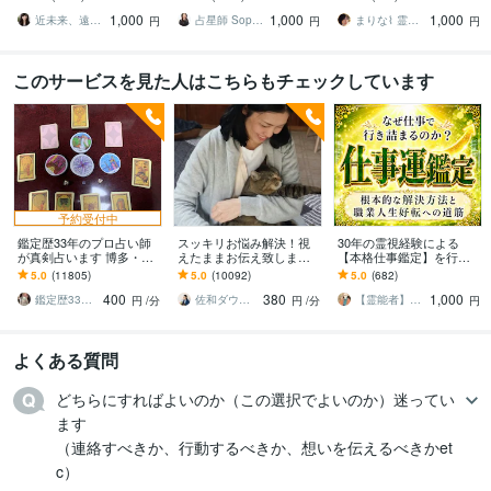
人間関係/上げ下げ鑑定無
方へ
質問でも大丈夫 詳しい
1,000
1,000
1,000
し‼️
説明付きます
近未来、遠未来を霊透視！！占い師 紗理奈
占星師 Sophia
まりな⌇ 霊視鑑定士
円
円
円
このサービスを見た人はこちらもチェックしています
予約受付中
鑑定歴33年のプロ占い師
スッキリお悩み解決！視
30年の霊視経験による
が真剣占います 博多・廓
えたままお伝え致します
【本格仕事鑑定】を行い
屋の純血統占い祈願師
恋愛、結婚、人間関係、
ます 仕事運停滞の真の原
5.0
(11805)
5.0
(10092)
5.0
(682)
雷鳥
仕事、人生、ペットの気
因と人生好転への道筋を
400
380
1,000
持ち等◎祈願付き
読み解きます
鑑定歴33年のプロ占い師 雷鳥
佐和ダウジング＆スピリットメンター
【霊能者】天晴
円
/分
円
/分
円
よくある質問
どちらにすればよいのか（この選択でよいのか）迷ってい
ます

（連絡すべきか、行動するべきか、想いを伝えるべきかet
c）