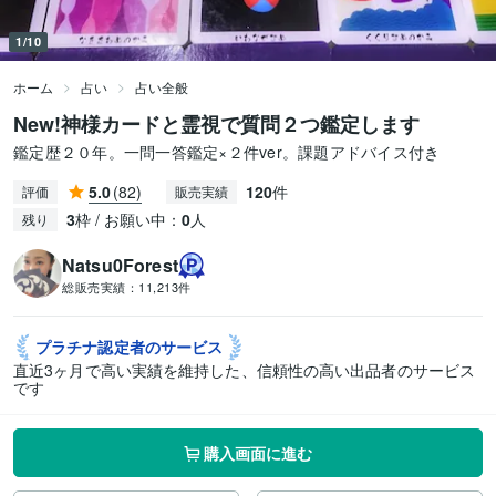
1/10
ホーム
占い
占い全般
New!神様カードと霊視で質問２つ鑑定します
鑑定歴２０年。一問一答鑑定×２件ver。課題アドバイス付き
5.0
(82)
120
件
評価
販売実績
3
枠 / お願い中：
0
人
残り
Natsu0Forest
総販売実績：
11,213件
プラチナ認定者の
サービス
直近3ヶ月で高い実績を維持した、信頼性の高い出品者のサービス
です
購入画面に進む