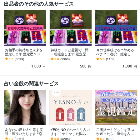
出品者のその他の人気サービス
お相手の気持ちと未来を
神様カードと霊視で一問
今の仕事続ける？辞める
鑑定します 鑑定歴２０
一答鑑定します 鑑定歴２
べき？二者択一鑑定しま
年。神様カードと霊視で
０年。課題・アドバイス
す 鑑定歴２０年。神様カ
5.0
(3099)
5.0
(5360)
5.0
(1158)
深堀り鑑定～課題アドバ
もつけてお届けします。
ードと霊視で鑑定～課
1,000
500
1,000
イス付
題・アドバイス付き
円
円
円
占い全般の関連サービス
あなたの愛や人生等を霊
YESかNOでハッキリ占い
二者択一！どちらを選ぶ
視・透視いたします ‼️恋
ます モヤモヤした悩みを
か迷ったら！運命を占い
愛、複雑な恋愛、仕事、
ハッキリ答えを出したい
ます YES/NOで答えれる
4.9
(2261)
5.0
(5206)
5.0
(609)